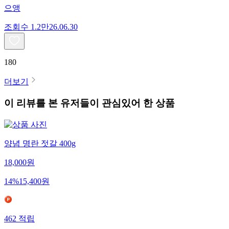
으앵
조회수
1.2만
26.06.30
180
더보기
이 리뷰를 본 유저들이 관심있어 한 상품
양념 명란 젓갈 400g
18,000
원
14
%
15,400
원
462
적립