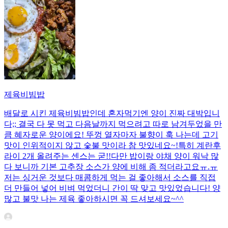
제육비빔밥
배달로 시킨 제육비빔밥인데 혼자먹기엔 양이 진짜 대박입니
다;; 결국 다 못 먹고 다음날까지 먹으려고 따로 남겨두었을 만
큼 혜자로운 양이에요! 뚜껑 열자마자 불향이 훅 나는데 고기
맛이 인위적이지 않고 숯불 맛이라 참 맛있네요~!특히 계란후
라이 2개 올려주는 센스는 굳!! ​다만 밥이랑 야채 양이 워낙 많
다 보니까 기본 고추장 소스가 양에 비해 좀 적더라고요ㅠ.ㅠ
저는 싱거운 것보다 매콤하게 먹는 걸 좋아해서 소스를 직접
더 만들어 넣어 비벼 먹었더니 간이 딱 맞고 맛있었습니다! 양
많고 불맛 나는 제육 좋아하시면 꼭 드셔보세요~^^