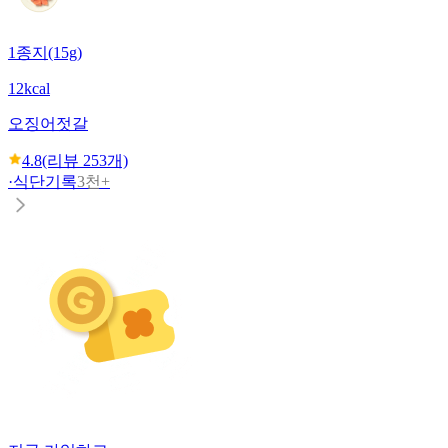
1종지(15g)
12kcal
오징어젓갈
4.8
(리뷰
253
개)
·
식단기록
3천+