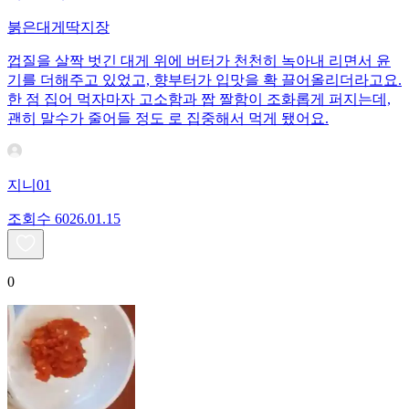
붉은대게딱지장
껍질을 살짝 벗긴 대게 위에 버터가 천천히 녹아내 리면서 윤
기를 더해주고 있었고, 향부터가 입맛을 확 끌어올리더라고요.
한 점 집어 먹자마자 고소함과 짭 짤함이 조화롭게 퍼지는데,
괜히 말수가 줄어들 정도 로 집중해서 먹게 됐어요.
지니01
조회수
60
26.01.15
0