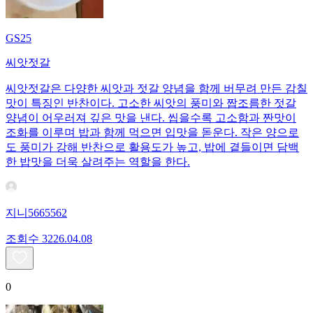
GS25
씨앗젓갈
씨앗젓갈은 다양한 씨앗과 젓갈 양념을 함께 버무려 만든 감칠
맛이 특징인 반찬이다. 고소한 씨앗의 풍미와 짭조름한 젓갈
양념이 어우러져 깊은 맛을 낸다. 씹을수록 고소함과 짠맛이
조화를 이루며 밥과 함께 먹으면 입맛을 돋운다. 작은 양으로
도 풍미가 강해 반찬으로 활용도가 높고, 밥에 곁들이면 담백
한 밥맛을 더욱 살려주는 역할을 한다.
지니5665562
조회수
32
26.04.08
0