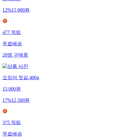
12
%
15,900
원
477
적립
무료배송
20
명
구매중
오징어 젓갈 400g
15,000
원
17
%
12,500
원
375
적립
무료배송