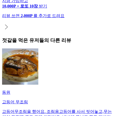
지금 가입하고
10,000P + 로또 10장
받기
리뷰 쓰면
2,000P
를 추가로 드려요
젓갈
을 먹은 유저들의 다른 리뷰
동원
고등어 무조림
고등어무조림을 했어요. 조림용고등어를 사서 씻어놓고,무는