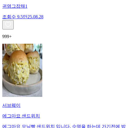
귀염그잡채1
조회수
9.5만
25.08.28
999+
서브웨이
에그마요 샌드위치
에그마요 모닝빵 샌드위치 입니다. 수영을 하는데 가기전에 밥