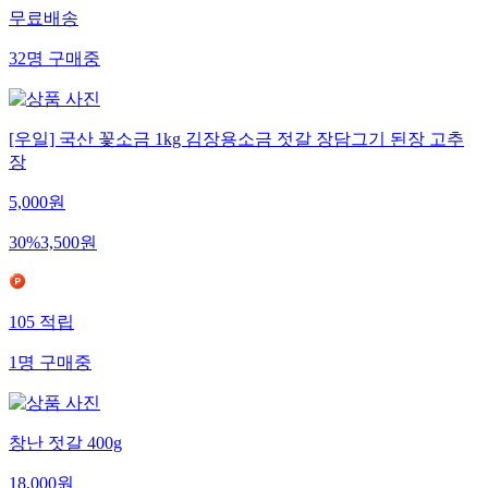
무료배송
32
명
구매중
[우일] 국산 꽃소금 1kg 김장용소금 젓갈 장담그기 된장 고추
장
5,000
원
30
%
3,500
원
105
적립
1
명
구매중
창난 젓갈 400g
18,000
원