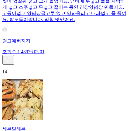
씻어 껍질째 굵고 크게 썰었어요. 냄비에 무넣고 물을 자박하
게 넣고 소주넣고 무넣고 끓이는 동안 간장양념장 만들어요.
고등어넣고 양념장골고루 얹고 양파올리고 대파넣고 푹 졸여
요. 밥도둑이랍니다. 엄청 맛있어요.
걷고예뻐지자
조회수
1,489
26.05.01
14
세븐일레븐