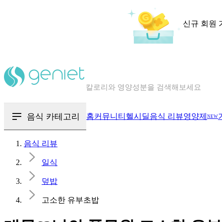
신규 회원 
칼로리와 영양성분을 검색해보세요
혈당 · 다이어트 음식 검색해보세요
음식 · 영양제 리뷰를 찾아보세요
음식 카테고리
홈
커뮤니티
헬시딜
음식 리뷰
영양제
NEW
음식 리뷰
일식
덮밥
고소한 유부초밥