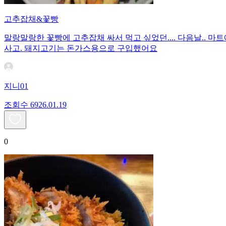
고추잡채&꽃빵
말랑말랑한 꽃빵에 고추잡채 싸서 먹고 싶었던.... 다음날.. 마트에
사고. 돼지고기는 돈가스용으로 구입했어요
지니01
조회수
69
26.01.19
0