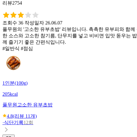
리뷰2754
조회수 36
작성일자 26.06.07
풀무원의 '고소한 유부초밥' 리뷰입니다. 촉촉한 유부피와 함께 
한 소스와 고소한 참기름, 단무지를 넣고 비비면 입맛 돋우는 
께 즐기기 좋은 간편식입니다.
#일반식 #점심
1인분(100g)
205kcal
풀무원
고소한 유부초밥
4.8
(리뷰
11
개)
·
식단기록
12회