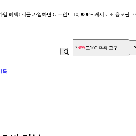
가입 혜택!
지금 가입하면
G 포인트 10,000P + 캐시로또 응모권 1
7
고100 촉촉 고구마 스틱
기록