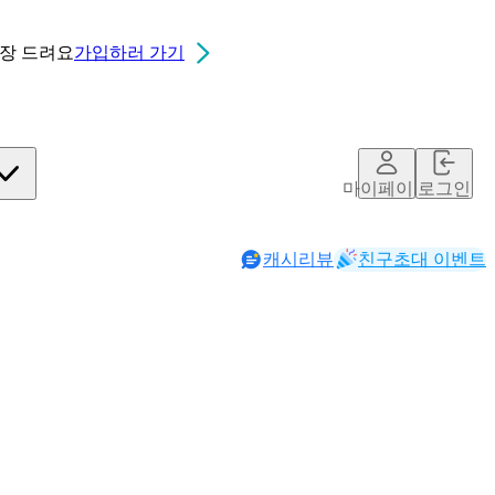
0장
드려요
가입하러 가기
마이페이지
로그인
캐시리뷰
친구초대 이벤트