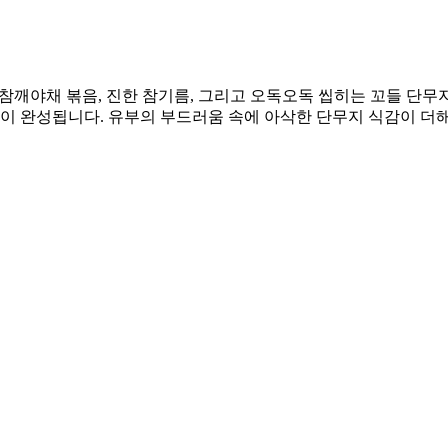
참깨야채 볶음, 진한 참기름, 그리고 오독오독 씹히는 꼬들 단무
밥이 완성됩니다. 유부의 부드러움 속에 아삭한 단무지 식감이 더해