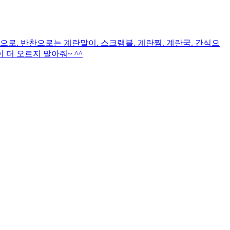
로. 반찬으로는 계란말이. 스크램블. 계란찜. 계란국. 간식으
 더 오르지 말아줘~ ^^