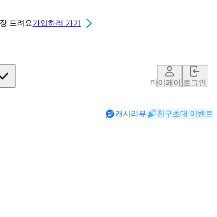
0장
드려요
가입하러 가기
마이페이지
로그인
캐시리뷰
친구초대 이벤트