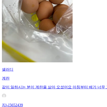
샐러디
계란
같이 일하시는 분이 계란을 삶아 오셨어요 아침부터 배가 너무
지니5652439