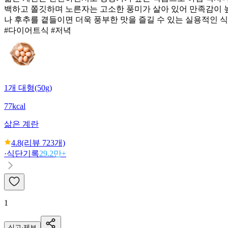
백하고 쫄깃하며 노른자는 고소한 풍미가 살아 있어 만족감이 
나 후추를 곁들이면 더욱 풍부한 맛을 즐길 수 있는 실용적인 
#다이어트식 #저녁
1개 대형(50g)
77kcal
삶은 계란
4.8
(리뷰
723
개)
·
식단기록
29.2만+
1
신고·제보