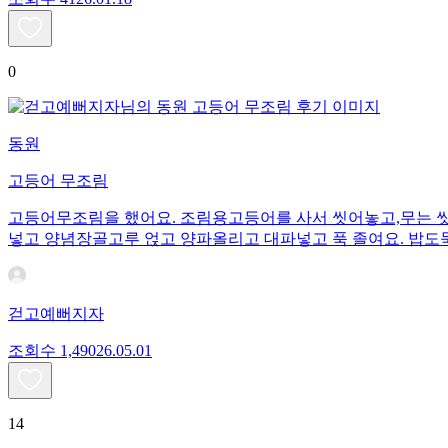
0
동원
고등어 무조림
고등어무조림을 했어요. 조림용고등어를 사서 씻어놓고,무는 씻
넣고 양념장골고루 얹고 양파올리고 대파넣고 푹 졸여요. 밥도
걷고예뻐지자
조회수
1,490
26.05.01
14