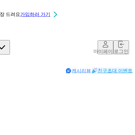
0장
드려요
가입하러 가기
마이페이지
로그인
캐시리뷰
친구초대 이벤트