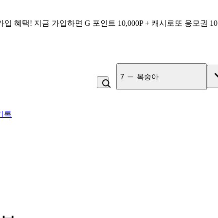
가입 혜택!
지금 가입하면
G 포인트 10,000P + 캐시로또 응모권 1
7
복숭아
기록