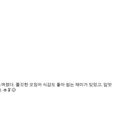
껴졌다. 쫄깃한 오징어 식감도 좋아 씹는 재미가 있었고, 입맛
🦑😊