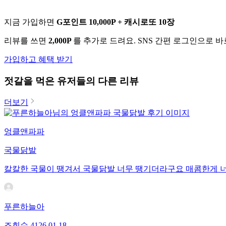
지금 가입하면
G포인트 10,000P + 캐시로또 10장
리뷰를 쓰면
2,000P
를 추가로 드려요. SNS 간편 로그인으로 
가입하고 혜택 받기
젓갈
을 먹은 유저들의 다른 리뷰
더보기
엉클앤파파
국물닭발
칼칼한 국물이 땡겨서 국물닭발 너무 땡기더라구요 매콤한게 
푸른하늘아
조회수
41
26.01.18