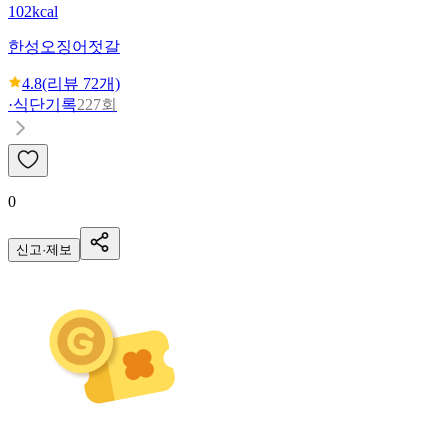
102kcal
한성
오징어젓갈
4.8
(리뷰
72
개)
·
식단기록
227회
0
신고·제보