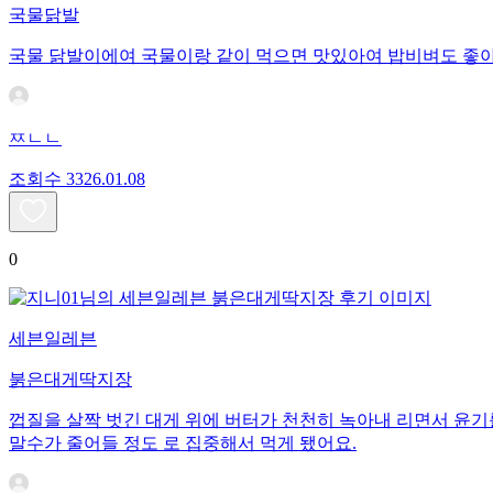
국물닭발
국물 닭발이에여 국물이랑 같이 먹으면 맛있아여 밥비벼도 좋아
ㅉㄴㄴ
조회수
33
26.01.08
0
세븐일레븐
붉은대게딱지장
껍질을 살짝 벗긴 대게 위에 버터가 천천히 녹아내 리면서 윤기
말수가 줄어들 정도 로 집중해서 먹게 됐어요.