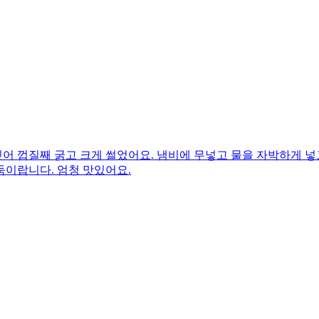
어 껍질째 굵고 크게 썰었어요. 냄비에 무넣고 물을 자박하게 넣
둑이랍니다. 엄청 맛있어요.