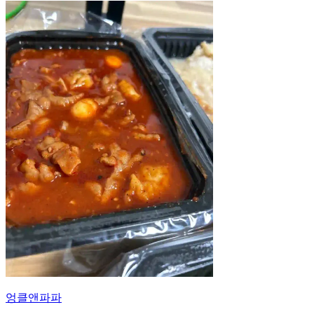
엉클앤파파