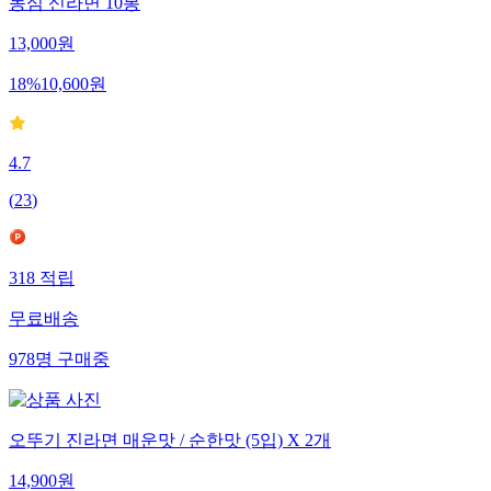
농심 신라면 10봉
13,000
원
18
%
10,600
원
4.7
(
23
)
318
적립
무료배송
978
명
구매중
오뚜기 진라면 매운맛 / 순한맛 (5입) X 2개
14,900
원