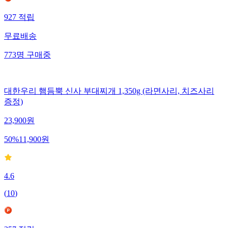
927
적립
무료배송
773
명
구매중
대한우리 햄듬뿍 신사 부대찌개 1,350g (라면사리, 치즈사리
증정)
23,900
원
50
%
11,900
원
4.6
(
10
)