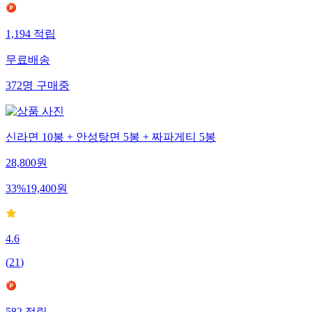
1,194
적립
무료배송
372
명
구매중
신라면 10봉 + 안성탕면 5봉 + 짜파게티 5봉
28,800
원
33
%
19,400
원
4.6
(
21
)