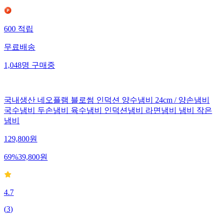
600
적립
무료배송
1,048
명
구매중
국내생산 네오플램 블로썸 인덕션 양수냄비 24cm / 양손냄비
국수냄비 두손냄비 육수냄비 인덕션냄비 라면냄비 냄비 작은
냄비
129,800
원
69
%
39,800
원
4.7
(
3
)