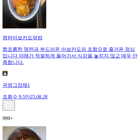
명란아보카도덮밥
짭조름한 명란과 부드러운 아보카도의 조합으로 즐거운 점심
입니다 야채가 적절하게 들어가서 식감을 놓치지 않고 매우 만
족합니다.
귀염그잡채1
조회수
9.5만
25.08.28
999+