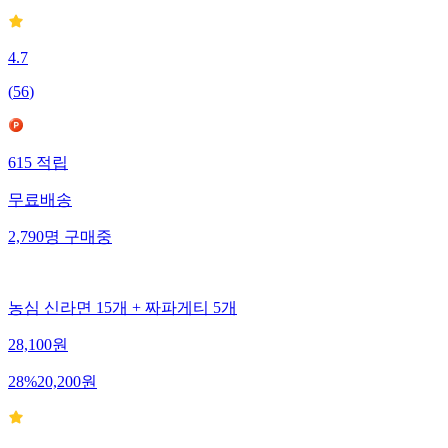
4.7
(
56
)
615
적립
무료배송
2,790
명
구매중
농심 신라면 15개 + 짜파게티 5개
28,100
원
28
%
20,200
원