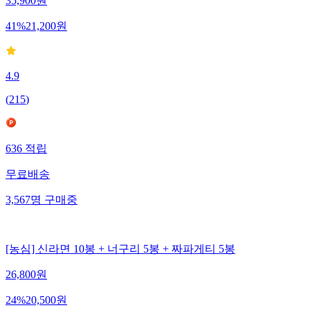
35,900
원
41
%
21,200
원
4.9
(
215
)
636
적립
무료배송
3,567
명
구매중
[농심] 신라면 10봉 + 너구리 5봉 + 짜파게티 5봉
26,800
원
24
%
20,500
원