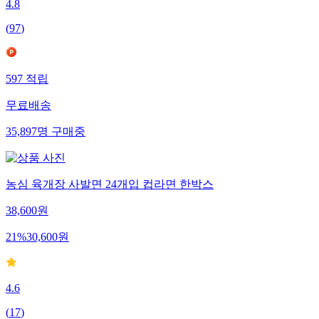
4.8
(
97
)
597
적립
무료배송
35,897
명
구매중
농심 육개장 사발면 24개입 컵라면 한박스
38,600
원
21
%
30,600
원
4.6
(
17
)