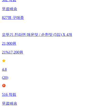
582
적립
무료배송
827
명
구매중
오뚜기 진라면 매운맛 / 순한맛 (5입) X 4개
21,900
원
21
%
17,200
원
4.8
(
20
)
516
적립
무료배송