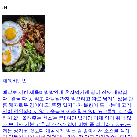
34
제육비빔밥
배달로 시킨 제육비빔밥인데 혼자먹기엔 양이 진짜 대박입니
다;; 결국 다 못 먹고 다음날까지 먹으려고 따로 남겨두었을 만
큼 혜자로운 양이에요! 뚜껑 열자마자 불향이 훅 나는데 고기
맛이 인위적이지 않고 숯불 맛이라 참 맛있네요~!특히 계란후
라이 2개 올려주는 센스는 굳!! ​다만 밥이랑 야채 양이 워낙 많
다 보니까 기본 고추장 소스가 양에 비해 좀 적더라고요ㅠ.ㅠ
저는 싱거운 것보다 매콤하게 먹는 걸 좋아해서 소스를 직접