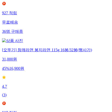
927
적립
무료배송
36
명
구매중
[오뚜기] 참깨라면 봉지라면 115g 16봉/32봉(행사가)
31,000
원
45
%
16,900
원
4.7
(
3
)