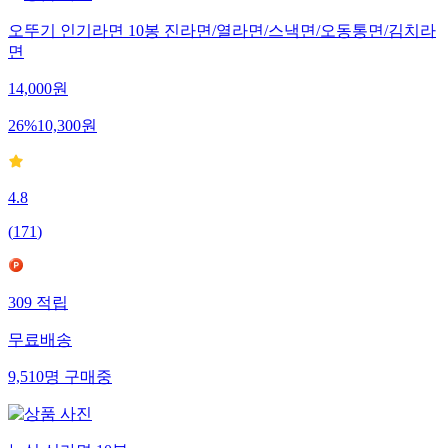
오뚜기 인기라면 10봉 진라면/열라면/스낵면/오동통면/김치라
면
14,000
원
26
%
10,300
원
4.8
(
171
)
309
적립
무료배송
9,510
명
구매중