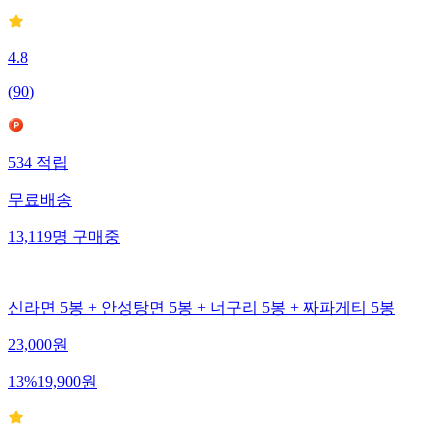
4.8
(
90
)
534
적립
무료배송
13,119
명
구매중
신라면 5봉 + 안성탕면 5봉 + 너구리 5봉 + 짜파게티 5봉
23,000
원
13
%
19,900
원