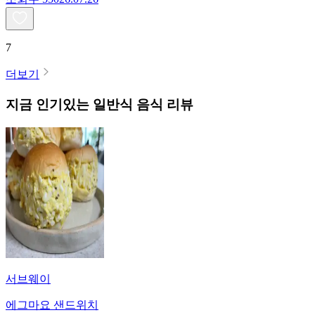
7
더보기
지금 인기있는
일반식
음식 리뷰
서브웨이
에그마요 샌드위치