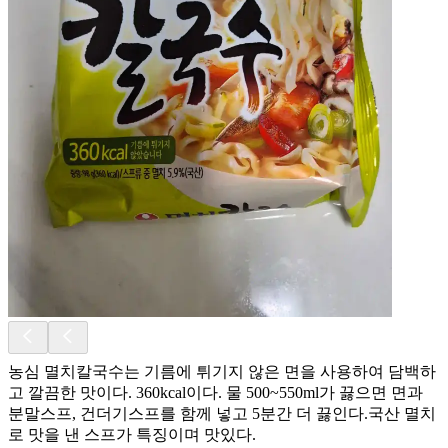
농심 멸치칼국수는 기름에 튀기지 않은 면을 사용하여 담백하
고 깔끔한 맛이다. 360kcal이다. 물 500~550ml가 끓으면 면과
분말스프, 건더기스프를 함께 넣고 5분간 더 끓인다.국산 멸치
로 맛을 낸 스프가 특징이며 맛있다.