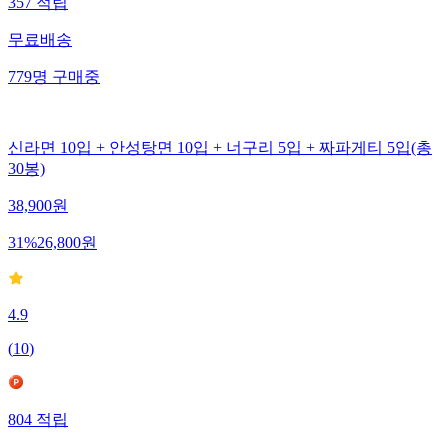
357
적립
무료배송
779
명
구매중
신라면 10입 + 안성탕면 10입 + 너구리 5입 + 짜파게티 5입(총
30봉)
38,900
원
31
%
26,800
원
4.9
(
10
)
804
적립