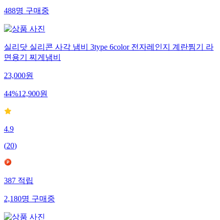
488
명
구매중
실리닷 실리콘 사각 냄비 3type 6color 전자레인지 계란찜기 라
면용기 찌게냄비
23,000
원
44
%
12,900
원
4.9
(
20
)
387
적립
2,180
명
구매중