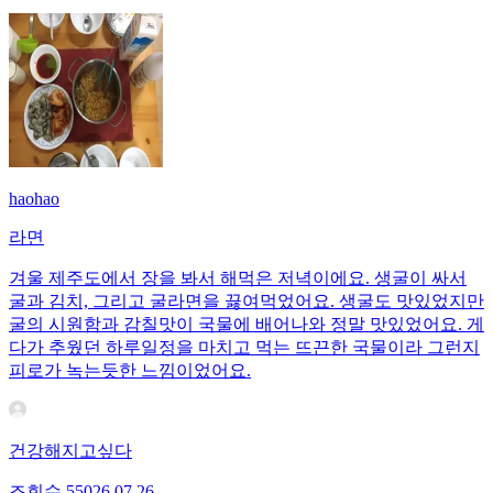
haohao
라면
겨울 제주도에서 장을 봐서 해먹은 저녁이에요. 생굴이 싸서
굴과 김치, 그리고 굴라면을 끓여먹었어요. 생굴도 맛있었지만
굴의 시원함과 감칠맛이 국물에 배어나와 정말 맛있었어요. 게
다가 추웠던 하루일정을 마치고 먹는 뜨끈한 국물이라 그런지
피로가 녹는듯한 느낌이었어요.
건강해지고싶다
조회수
550
26.07.26