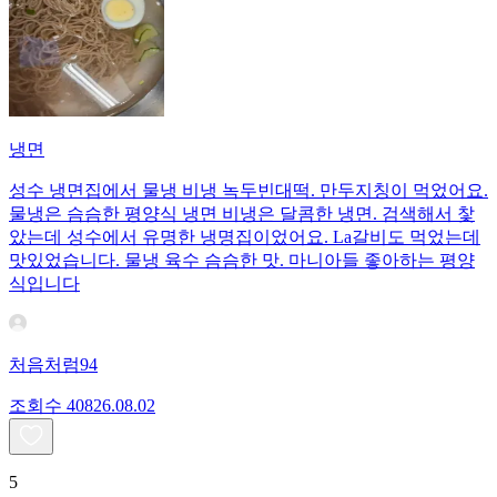
냉면
성수 냉면집에서 물냉 비냉 녹두빈대떡. 만두지칭이 먹었어요.
물냉은 슴슴한 평양식 냉면 비냉은 달콤한 냉면. 검색해서 찿
았는데 성수에서 유명한 냉명집이었어요. La갈비도 먹었는데
맛있었습니다. 물냉 육수 슴슴한 맛. 마니아들 좋아하는 평양
식입니다
처음처럼94
조회수
408
26.08.02
5