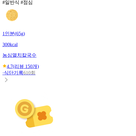
#일반식 #점심
1인분(65g)
300kcal
농심
멸치칼국수
4.7
(리뷰
150
개)
·
식단기록
610회