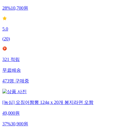
28
%
10,700
원
5.0
(
20
)
321
적립
무료배송
473
명
구매중
[농심] 오징어짬뽕 124g x 20개 봉지라면 오짬
49,000
원
37
%
30,900
원