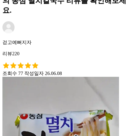
의 농심 멸치칼국수 리뷰를 확인해보세
요.
걷고예뻐지자
리뷰220
조회수 77
작성일자 26.06.08