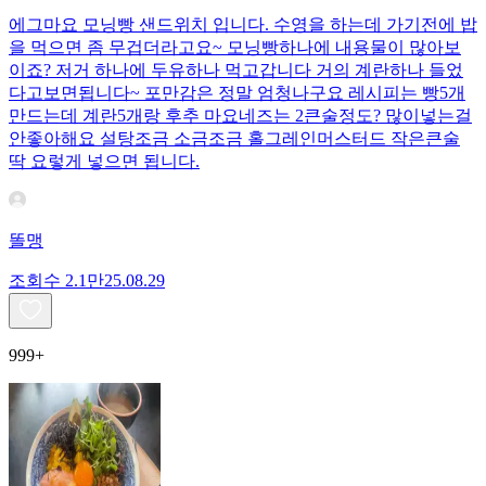
에그마요 모닝빵 샌드위치 입니다. 수영을 하는데 가기전에 밥
을 먹으면 좀 무겁더라고요~ 모닝빵하나에 내용물이 많아보
이죠? 저거 하나에 두유하나 먹고갑니다 거의 계란하나 들었
다고보면됩니다~ 포만감은 정말 엄청나구요 레시피는 빵5개
만드는데 계란5개랑 후추 마요네즈는 2큰술정도? 많이넣는걸
안좋아해요 설탕조금 소금조금 홀그레인머스터드 작은큰술
딱 요렇게 넣으면 됩니다.
똘맹
조회수
2.1만
25.08.29
999+