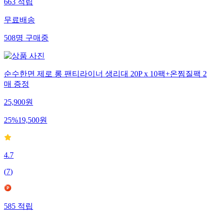
663
적립
무료배송
508
명
구매중
순수한면 제로 롱 팬티라이너 생리대 20P x 10팩+온찜질팩 2
매 증정
25,900
원
25
%
19,500
원
4.7
(
7
)
585
적립