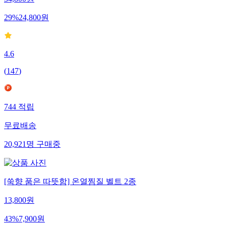
34,800
원
29
%
24,800
원
4.6
(
147
)
744
적립
무료배송
20,921
명
구매중
[쑥향 품은 따뜻함] 온열찜질 벨트 2종
13,800
원
43
%
7,900
원