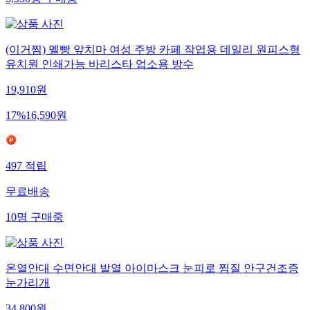
3,530
명
구매중
(이거찜) 멜빵 앞치마 여성 주방 카페 작업용 데일리 원피스형
유치원 인쇄가능 바리스타 업소용 방수
19,910
원
17
%
16,590
원
497
적립
무료배송
10
명
구매중
온열안대 수면안대 발열 아이마스크 눈피로 찜질 안구건조증
눈가리개