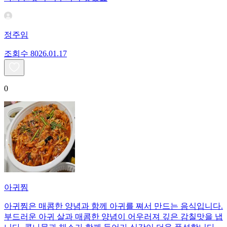
정주임
조회수
80
26.01.17
0
아귀찜
아귀찜은 매콤한 양념과 함께 아귀를 쪄서 만드는 음식입니다.
부드러운 아귀 살과 매콤한 양념이 어우러져 깊은 감칠맛을 냅