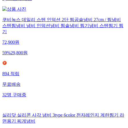
쿠비녹스 데일리 스텐 인덕션 2단 찜곰솥냄비 27cm / 찜냄비
스텐찜냄비 냄비 인덕션냄비 찜솥냄비 찜기냄비 스텐찜기 찜
기
72,900
원
59
%
29,800
원
894
적립
무료배송
32
명
구매중
실리닷 실리콘 사각 냄비 3type 6color 전자레인지 계란찜기 라
면용기 찌게냄비