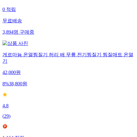
0
적립
무료배송
3,894
명
구매중
게르마늄 온열찜질기 허리 배 무릎 전기찜질기 찜질매트 온열
기
42,000
원
8
%
38,800
원
4.8
(
29
)