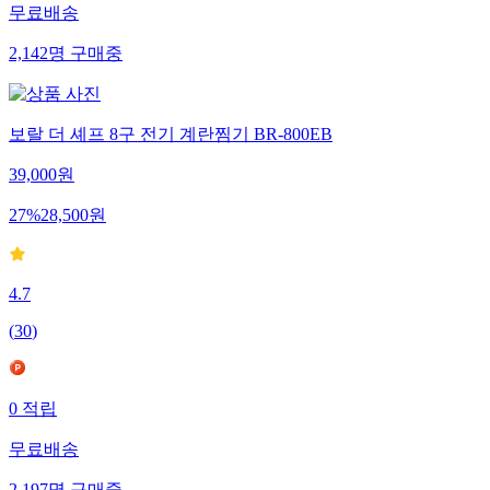
무료배송
2,142
명
구매중
보랄 더 셰프 8구 전기 계란찜기 BR-800EB
39,000
원
27
%
28,500
원
4.7
(
30
)
0
적립
무료배송