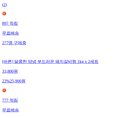
(
2
)
897
적립
무료배송
277
명
구매중
[바른] 달콤한 양념 부드러운 돼지갈비찜 1kg x 2세트
33,800
원
23
%
25,900
원
777
적립
무료배송