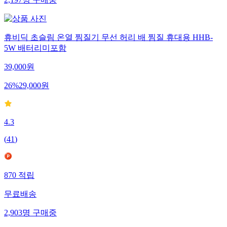
2,197
명
구매중
휴비딕 초슬림 온열 찜질기 무선 허리 배 찜질 휴대용 HHB-
5W 배터리미포함
39,000
원
26
%
29,000
원
4.3
(
41
)
870
적립
무료배송
2,903
명
구매중