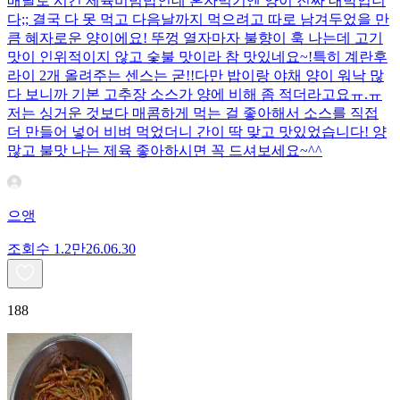
배달로 시킨 제육비빔밥인데 혼자먹기엔 양이 진짜 대박입니
다;; 결국 다 못 먹고 다음날까지 먹으려고 따로 남겨두었을 만
큼 혜자로운 양이에요! 뚜껑 열자마자 불향이 훅 나는데 고기
맛이 인위적이지 않고 숯불 맛이라 참 맛있네요~!특히 계란후
라이 2개 올려주는 센스는 굳!! ​다만 밥이랑 야채 양이 워낙 많
다 보니까 기본 고추장 소스가 양에 비해 좀 적더라고요ㅠ.ㅠ
저는 싱거운 것보다 매콤하게 먹는 걸 좋아해서 소스를 직접
더 만들어 넣어 비벼 먹었더니 간이 딱 맞고 맛있었습니다! 양
많고 불맛 나는 제육 좋아하시면 꼭 드셔보세요~^^
으앵
조회수
1.2만
26.06.30
188