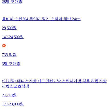
28
명
구매중
올비아 스텐304 무연마 찜기 스티머 채반 24cm
28,500
원
14
%
24,500
원
735
적립
3
명
구매중
(이거찜) 테니스가방 배드민턴가방 스쿼시가방 겸용 라켓가방
라켓스포츠백팩
27,710
원
17
%
23,090
원