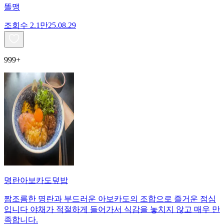
똘맹
조회수
2.1만
25.08.29
999+
명란아보카도덮밥
짭조름한 명란과 부드러운 아보카도의 조합으로 즐거운 점심
입니다 야채가 적절하게 들어가서 식감을 놓치지 않고 매우 만
족합니다.