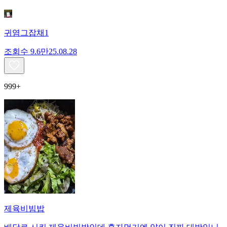
귀염그잡채1
조회수
9.6만
25.08.28
999+
제육비빔밥