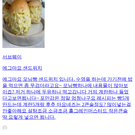
서브웨이
에그마요 샌드위치
에그마요 모닝빵 샌드위치 입니다. 수영을 하는데 가기전에 밥
을 먹으면 좀 무겁더라고요~ 모닝빵하나에 내용물이 많아보
이죠? 저거 하나에 두유하나 먹고갑니다 거의 계란하나 들었
다고보면됩니다~ 포만감은 정말 엄청나구요 레시피는 빵5개
만드는데 계란5개랑 후추 마요네즈는 2큰술정도? 많이넣는걸
안좋아해요 설탕조금 소금조금 홀그레인머스터드 작은큰술
딱 요렇게 넣으면 됩니다.