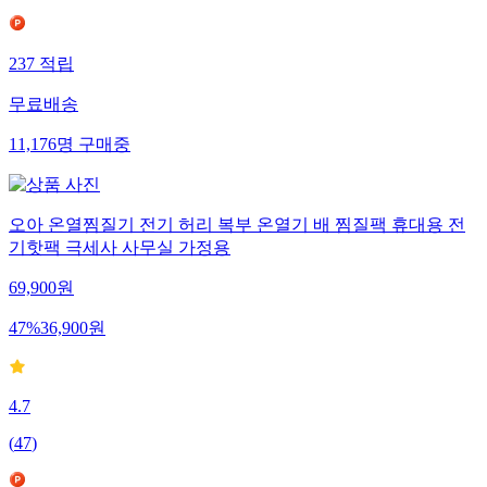
237
적립
무료배송
11,176
명
구매중
오아 온열찜질기 전기 허리 복부 온열기 배 찜질팩 휴대용 전
기핫팩 극세사 사무실 가정용
69,900
원
47
%
36,900
원
4.7
(
47
)