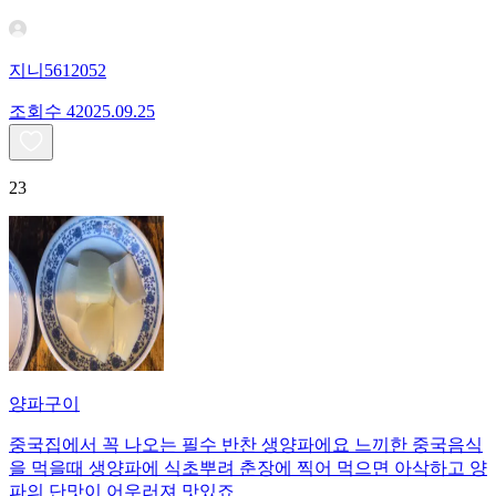
지니5612052
조회수
420
25.09.25
23
양파구이
중국집에서 꼭 나오는 필수 반찬 생양파에요 느끼한 중국음식
을 먹을때 생양파에 식초뿌려 춘장에 찍어 먹으면 아삭하고 양
파의 단맛이 어우러져 맛있죠