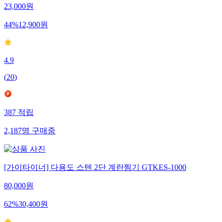
23,000
원
44
%
12,900
원
4.9
(
20
)
387
적립
2,187
명
구매중
[가이타이너] 다용도 스텐 2단 계란찜기 GTKES-1000
80,000
원
62
%
30,400
원