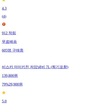
4.3
(
4
)
912
적립
무료배송
605
명
구매중
비스카 마이키친 저압냄비 7L (찜기포함)
139,800
원
79
%
29,900
원
5.0