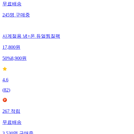
무료배송
245
명
구매중
사계절용 냉+온 듀얼찜질팩
17,800
원
50
%
8,900
원
4.6
(
82
)
267
적립
무료배송