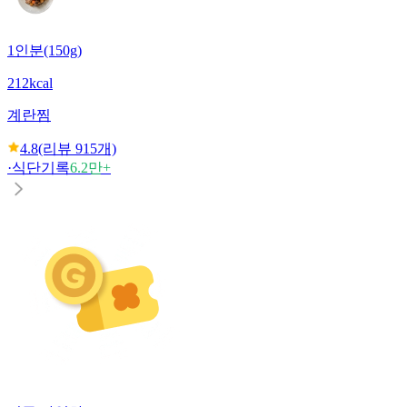
1인분(150g)
212kcal
계란찜
4.8
(리뷰
915
개)
·
식단기록
6.2만+