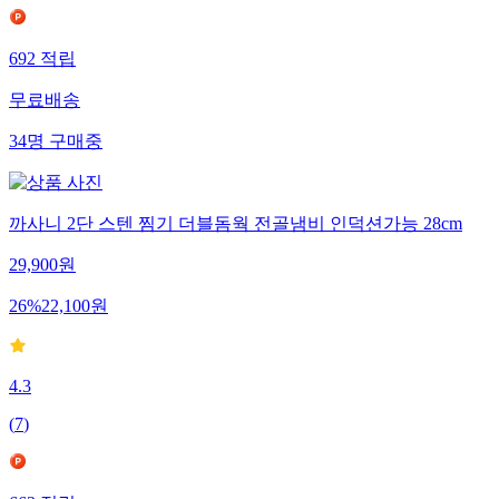
692
적립
무료배송
34
명
구매중
까사니 2단 스텐 찜기 더블돔웍 전골냄비 인덕션가능 28cm
29,900
원
26
%
22,100
원
4.3
(
7
)