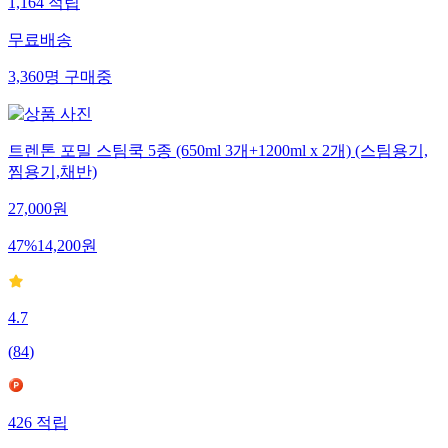
1,164
적립
무료배송
3,360
명
구매중
트렌톤 포밀 스팀쿡 5종 (650ml 3개+1200ml x 2개) (스팀용기,
찜용기,채반)
27,000
원
47
%
14,200
원
4.7
(
84
)
426
적립