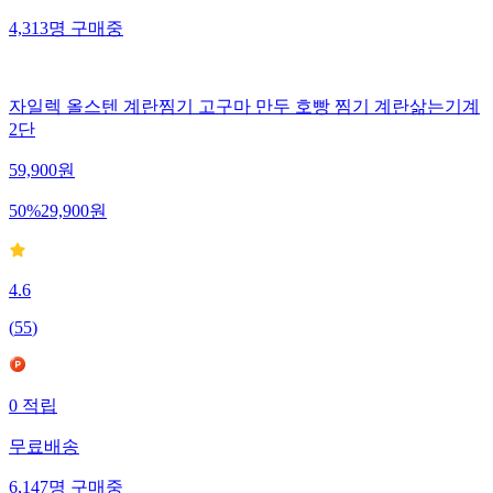
4,313
명
구매중
자일렉 올스텐 계란찜기 고구마 만두 호빵 찜기 계란삶는기계
2단
59,900
원
50
%
29,900
원
4.6
(
55
)
0
적립
무료배송
6,147
명
구매중