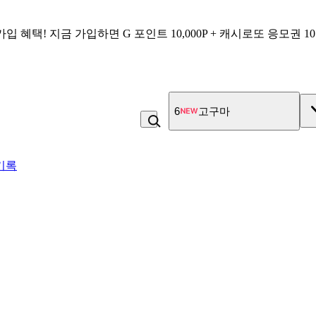
가입 혜택!
지금 가입하면
G 포인트 10,000P + 캐시로또 응모권 1
7
직화그릴 닭가슴살 큐브 
기록