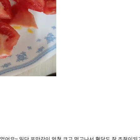
어요~ 일단 포만감이 엄청 크고 먹고나서 혈당도 잘 조절이되