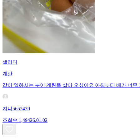
샐러디
계란
같이 일하시는 분이 계란을 삶아 오셨어요 아침부터 배가 너무
지니5652439
조회수
1,494
26.01.02