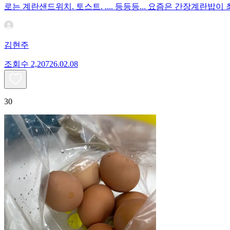
로는 계란샌드위치. 토스트. .... 등등등... 요즘은 간장계란
김현주
조회수
2,207
26.02.08
30