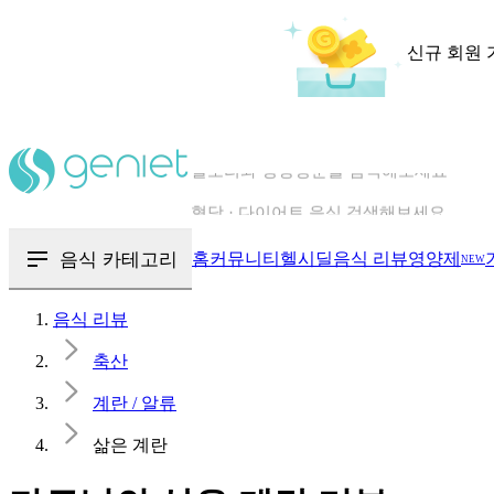
신규 회원 
칼로리와 영양성분을 검색해보세요
혈당 · 다이어트 음식 검색해보세요
음식 카테고리
홈
커뮤니티
헬시딜
음식 리뷰
영양제
NEW
음식 · 영양제 리뷰를 찾아보세요
음식 리뷰
축산
계란 / 알류
삶은 계란