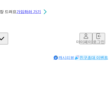
0장
드려요
가입하러 가기
칮ㄷ
마이페이지
로그인
캐시리뷰
친구초대 이벤트