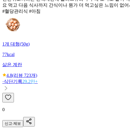
요 먹고 다음 식사까지 간식이나 뭔가 더 먹고싶은 느낌이 없어
#혈당관리식 #아침
1개 대형(50g)
77kcal
삶은 계란
4.8
(리뷰
723
개)
·
식단기록
29.2만+
0
신고·제보