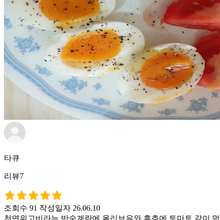
타큐
리뷰7
조회수 91
작성일자 26.06.10
천연위고비라는 반숙계란에 올리브유와 후추에 토마토 같이 먹었