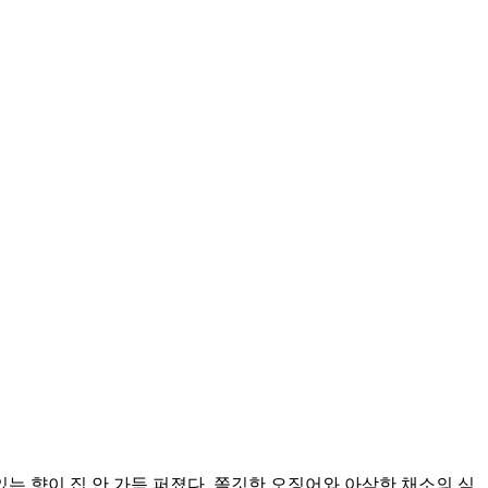
는 향이 집 안 가득 퍼졌다. 쫄깃한 오징어와 아삭한 채소의 식