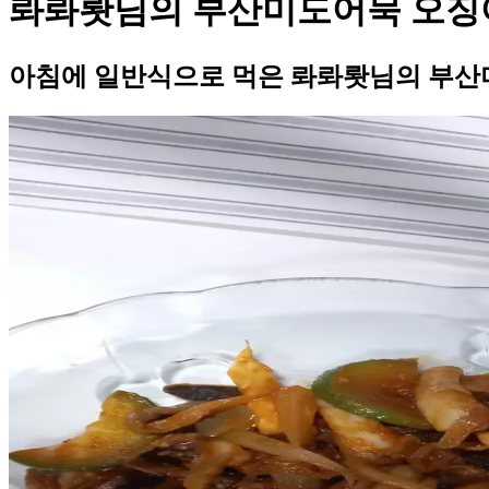
롸롸뢋님의 부산미도어묵 오징
아침에 일반식으로 먹은 롸롸뢋님의 부산