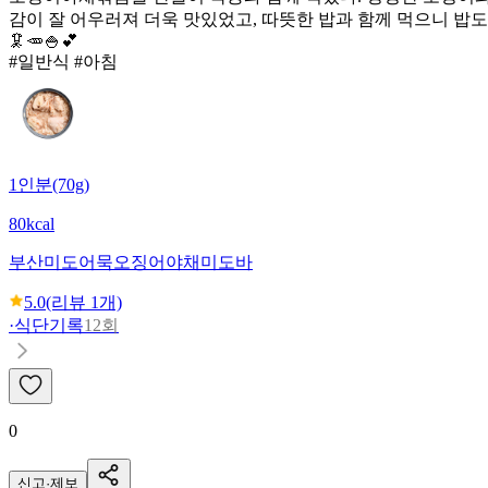
감이 잘 어우러져 더욱 맛있었고, 따뜻한 밥과 함께 먹으니 밥도
🦑🥕🍚💕
#일반식 #아침
1인분(70g)
80kcal
부산미도어묵
오징어야채미도바
5.0
(리뷰
1
개)
·
식단기록
12회
0
신고·제보