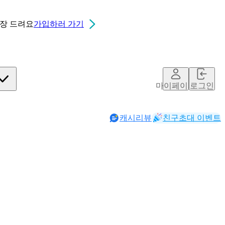
0장
드려요
가입하러 가기
마이페이지
로그인
캐시리뷰
친구초대 이벤트