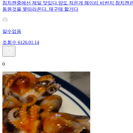
침치캔중에선 제일 맛있다.양도 적은게 왜이리 비싼지 참치캔은
동원것을 못따라온다. 재구매 할거다
알수없음
조회수
61
26.01.14
0