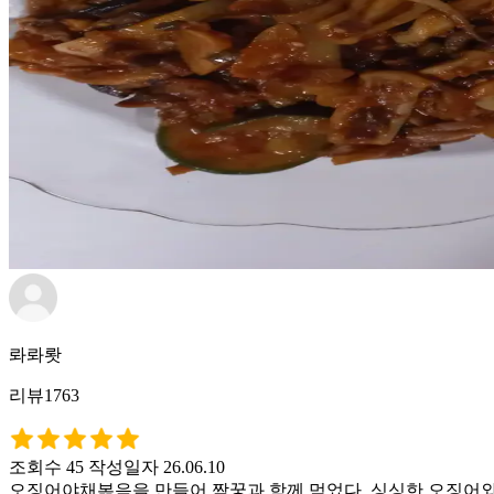
롸롸뢋
리뷰1763
조회수 45
작성일자 26.06.10
오징어야채볶음을 만들어 짝꿍과 함께 먹었다. 싱싱한 오징어와 양