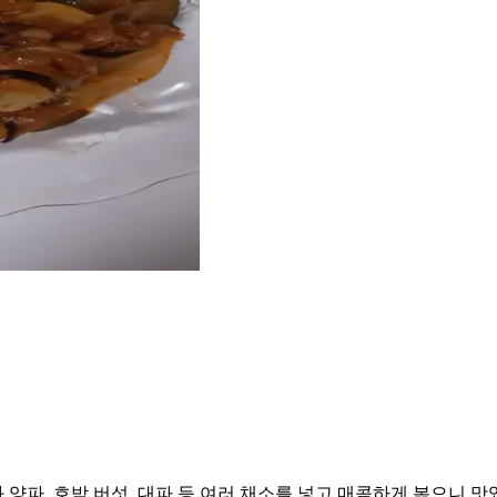
파, 호박,버섯, 대파 등 여러 채소를 넣고 매콤하게 볶으니 맛있