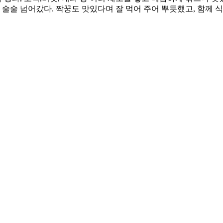
 술술 넘어갔다. 짝꿍도 맛있다며 잘 먹어 주어 뿌듯했고, 함께 