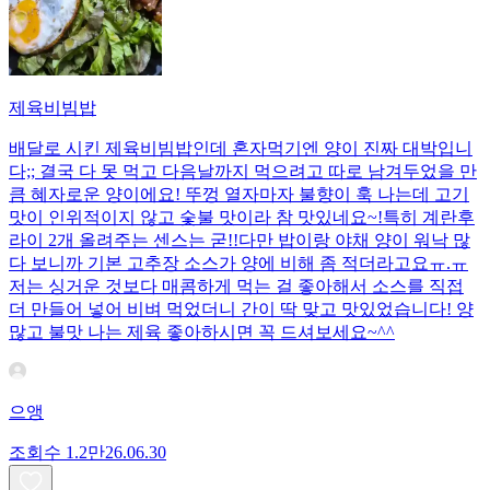
제육비빔밥
배달로 시킨 제육비빔밥인데 혼자먹기엔 양이 진짜 대박입니
다;; 결국 다 못 먹고 다음날까지 먹으려고 따로 남겨두었을 만
큼 혜자로운 양이에요! 뚜껑 열자마자 불향이 훅 나는데 고기
맛이 인위적이지 않고 숯불 맛이라 참 맛있네요~!특히 계란후
라이 2개 올려주는 센스는 굳!! ​다만 밥이랑 야채 양이 워낙 많
다 보니까 기본 고추장 소스가 양에 비해 좀 적더라고요ㅠ.ㅠ
저는 싱거운 것보다 매콤하게 먹는 걸 좋아해서 소스를 직접
더 만들어 넣어 비벼 먹었더니 간이 딱 맞고 맛있었습니다! 양
많고 불맛 나는 제육 좋아하시면 꼭 드셔보세요~^^
으앵
조회수
1.2만
26.06.30