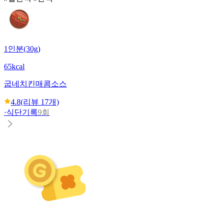
1인분(30g)
65kcal
굽네치킨
매콤소스
4.8
(리뷰
17
개)
·
식단기록
9회