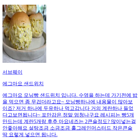
서브웨이
에그마요 샌드위치
에그마요 모닝빵 샌드위치 입니다. 수영을 하는데 가기전에 밥
을 먹으면 좀 무겁더라고요~ 모닝빵하나에 내용물이 많아보
이죠? 저거 하나에 두유하나 먹고갑니다 거의 계란하나 들었
다고보면됩니다~ 포만감은 정말 엄청나구요 레시피는 빵5개
만드는데 계란5개랑 후추 마요네즈는 2큰술정도? 많이넣는걸
안좋아해요 설탕조금 소금조금 홀그레인머스터드 작은큰술
딱 요렇게 넣으면 됩니다.