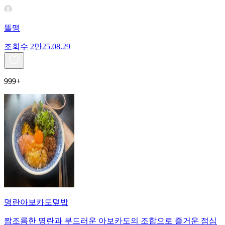
똘맹
조회수
2만
25.08.29
999+
명란아보카도덮밥
짭조름한 명란과 부드러운 아보카도의 조합으로 즐거운 점심