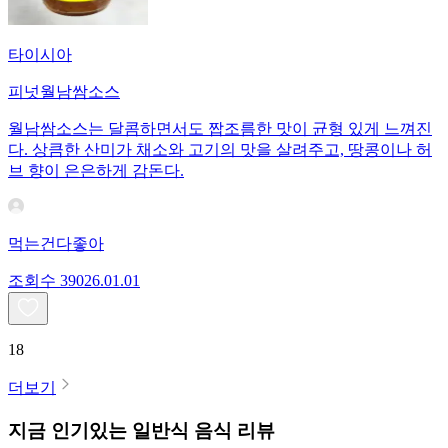
타이시아
피넛월남쌈소스
월남쌈소스는 달콤하면서도 짭조름한 맛이 균형 있게 느껴진
다. 상큼한 산미가 채소와 고기의 맛을 살려주고, 땅콩이나 허
브 향이 은은하게 감돈다.
먹는건다좋아
조회수
390
26.01.01
18
더보기
지금 인기있는
일반식
음식 리뷰