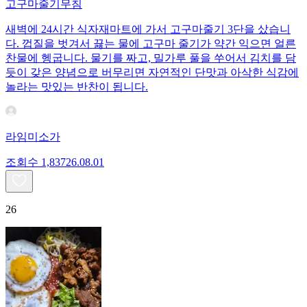
고구마줄기무침
새벽에 24시간 식자재마트에 가서 고구마줄기 3단을 샀습니
다. 껍질을 벗겨서 끓는 물에 고구마 줄기가 약간 익으면 얼른
찬물에 헹굽니다. 물기를 짜고, 밀가루 풀을 쑤어서 김치를 담
듯이 갖은 양념으로 버무리면 자연적인 단맛과 아삭한 식감에
놀라는 맛있는 반찬이 됩니다.
라임미소가
조회수
1,837
26.08.01
26