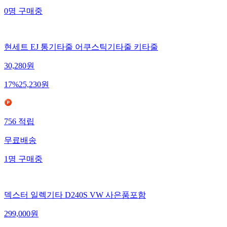
0
명
구매중
현세트 EJ 통기타줄 어쿠스틱기타줄 키타줄
30,280
원
17
%
25,230
원
756
적립
무료배송
1
명
구매중
덱스터 일렉기타 D240S VW 사은품포함
299,000
원