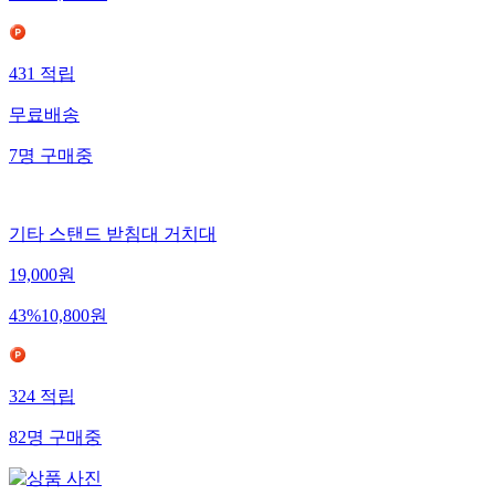
431
적립
무료배송
7
명
구매중
기타 스탠드 받침대 거치대
19,000
원
43
%
10,800
원
324
적립
82
명
구매중