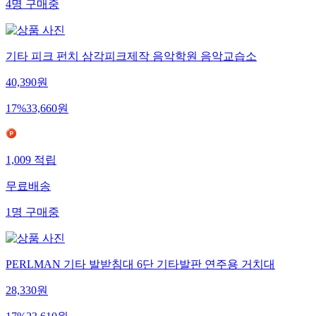
4
명
구매중
기타 피크 펀치 삼각피크제작 음악학원 음악교습소
40,390
원
17
%
33,660
원
1,009
적립
무료배송
1
명
구매중
PERLMAN 기타 발받침대 6단 기타발판 연주용 거치대
28,330
원