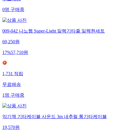
무료배송
0
명
구매중
009-042 나노웹 Super-Light 일렉기타줄 일렉현세트
69,250
원
17
%
57,710
원
1,731
적립
무료배송
1
명
구매중
악기잭 기타케이블 사운드 3m 내추럴 통기타케이블
19,570
원