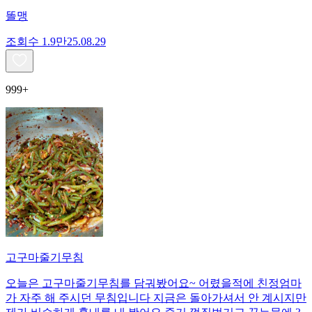
똘맹
조회수
1.9만
25.08.29
999+
고구마줄기무침
오늘은 고구마줄기무침를 담궈봤어요~ 어렸을적에 친정엄마
가 자주 해 주시던 무침입니다 지금은 돌아가셔서 안 계시지만