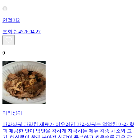
인절미2
조회수
45
26.04.27
0
마라샹궈
마라샹궈 다양한 재료가 어우러진 마라샹궈는 얼얼한 마라 향
과 매콤한 맛이 입맛을 강하게 자극하는 메뉴 각종 채소와 고
기, 해산물이 함께 볶아져 식감이 풍부하고 씹을수록 깊은 감