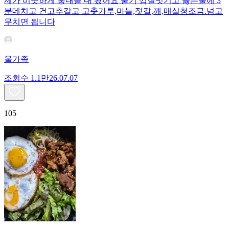
제가 비슷하게 훙내를 내 봤어요 줄기 껍질벗기고 끓는물에 3
분데치고 건고추갈고 고춧가루,마늘,젓갈,깨,매실청조금.넘고
무치면 됩니다
울가족
조회수
1.1만
26.07.07
105