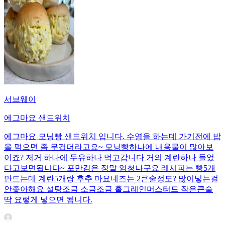
서브웨이
에그마요 샌드위치
에그마요 모닝빵 샌드위치 입니다. 수영을 하는데 가기전에 밥
을 먹으면 좀 무겁더라고요~ 모닝빵하나에 내용물이 많아보
이죠? 저거 하나에 두유하나 먹고갑니다 거의 계란하나 들었
다고보면됩니다~ 포만감은 정말 엄청나구요 레시피는 빵5개
만드는데 계란5개랑 후추 마요네즈는 2큰술정도? 많이넣는걸
안좋아해요 설탕조금 소금조금 홀그레인머스터드 작은큰술
딱 요렇게 넣으면 됩니다.