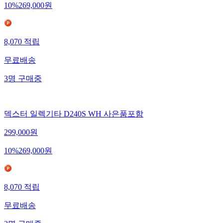
10
%
269,000
원
8,070
적립
무료배송
3
명
구매중
덱스터 일렉기타 D240S WH 사은품포함
299,000
원
10
%
269,000
원
8,070
적립
무료배송