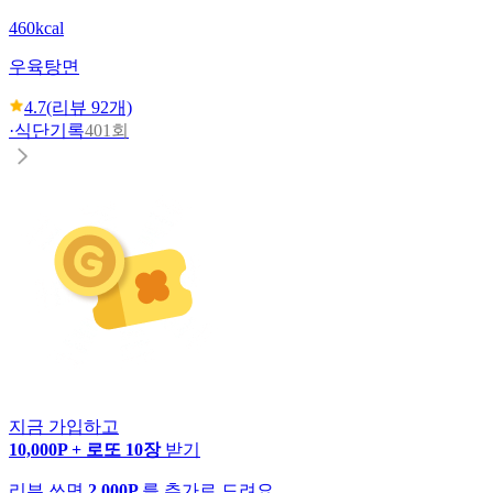
460kcal
우육탕면
4.7
(리뷰
92
개)
·
식단기록
401회
지금 가입하고
10,000P + 로또 10장
받기
리뷰 쓰면
2,000P
를 추가로 드려요