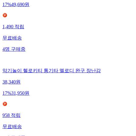
17
%
49,690
원
1,490
적립
무료배송
4
명
구매중
악기놀이 헬로키티 통기타 멜로디 완구 장난감
38,340
원
17
%
31,950
원
958
적립
무료배송