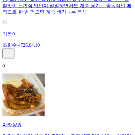
칠맛이 느껴짐 입안이 얼얼하면서도 계속 당기는 중독적인 매
력으로 한 번 먹으면 계속 생각나는 음식
미동이
조회수
47
26.04.10
0
마라샹궈