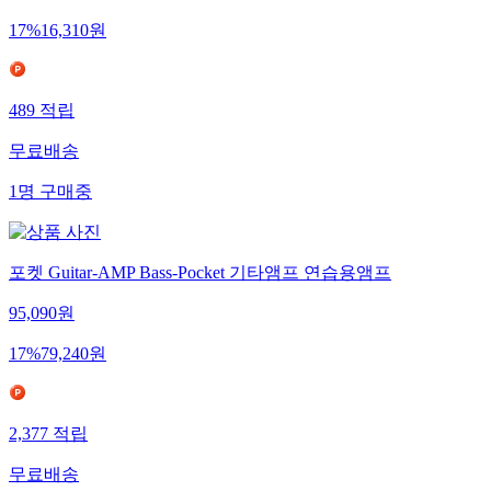
17
%
16,310
원
489
적립
무료배송
1
명
구매중
포켓 Guitar-AMP Bass-Pocket 기타앰프 연습용앰프
95,090
원
17
%
79,240
원
2,377
적립
무료배송