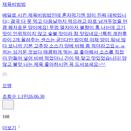
제육비빔밥
배달로 시킨 제육비빔밥인데 혼자먹기엔 양이 진짜 대박입니
다;; 결국 다 못 먹고 다음날까지 먹으려고 따로 남겨두었을 만
큼 혜자로운 양이에요! 뚜껑 열자마자 불향이 훅 나는데 고기
맛이 인위적이지 않고 숯불 맛이라 참 맛있네요~!특히 계란후
라이 2개 올려주는 센스는 굳!! ​다만 밥이랑 야채 양이 워낙 많
다 보니까 기본 고추장 소스가 양에 비해 좀 적더라고요ㅠ.ㅠ
저는 싱거운 것보다 매콤하게 먹는 걸 좋아해서 소스를 직접
더 만들어 넣어 비벼 먹었더니 간이 딱 맞고 맛있었습니다! 양
많고 불맛 나는 제육 좋아하시면 꼭 드셔보세요~^^
으앵
조회수
1.1만
26.06.30
168
더보기