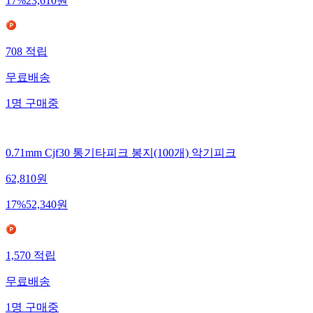
17
%
23,610
원
708
적립
무료배송
1
명
구매중
0.71mm Cjf30 통기타피크 봉지(100개) 악기피크
62,810
원
17
%
52,340
원
1,570
적립
무료배송