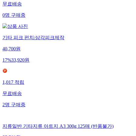
무료배송
0
명
구매중
기타 피크 펀치/삼각피크제작
40,700
원
17
%
33,920
원
1,017
적립
무료배송
2
명
구매중
지류일반 기타지류 아트지 A3 300g 125매 (반품불가)