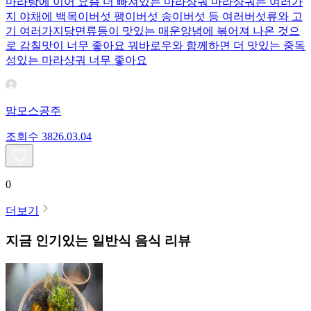
마라탕에 이어 요즘 더 빠져있는 마라샹궈 마라샹궈는 여러가
지 야채에 백목이버섯 팽이버섯 송이버섯 등 여러버섯류와 고
기 여러가지당면류등이 맛있는 매운양념에 볶어져 나온 것으
로 감칠맛이 너무 좋아요 꿔바로우와 함께하면 더 맛있는 중독
성있는 마라샹궈 너무 좋아요
맘모스공주
조회수
38
26.03.04
0
더보기
지금 인기있는
일반식
음식 리뷰