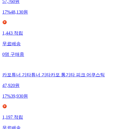
57,760
원
17
%
48,130
원
1,443
적립
무료배송
0
명
구매중
카포튜너 기타튜너 기타카포 통기타 피크 어쿠스틱
47,920
원
17
%
39,930
원
1,197
적립