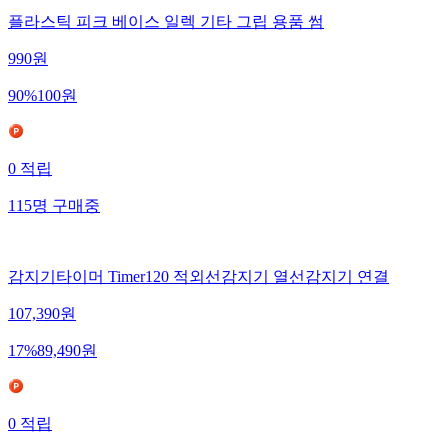
플라스틱 피크 베이스 일렉 기타 그립 용품 썸
990
원
90
%
100
원
0
적립
115
명
구매중
감지기타이머 Timer120 적외선감지기 열선감지기 연결
107,390
원
17
%
89,490
원
0
적립