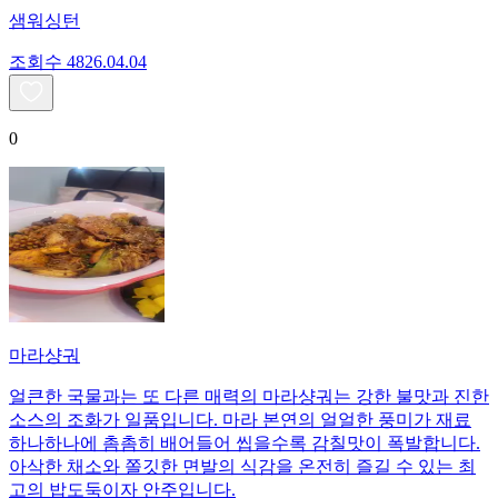
샘워싱턴
조회수
48
26.04.04
0
마라샹궈
얼큰한 국물과는 또 다른 매력의 마라샹궈는 강한 불맛과 진한
소스의 조화가 일품입니다. 마라 본연의 얼얼한 풍미가 재료
하나하나에 촘촘히 배어들어 씹을수록 감칠맛이 폭발합니다.
아삭한 채소와 쫄깃한 면발의 식감을 온전히 즐길 수 있는 최
고의 밥도둑이자 안주입니다.