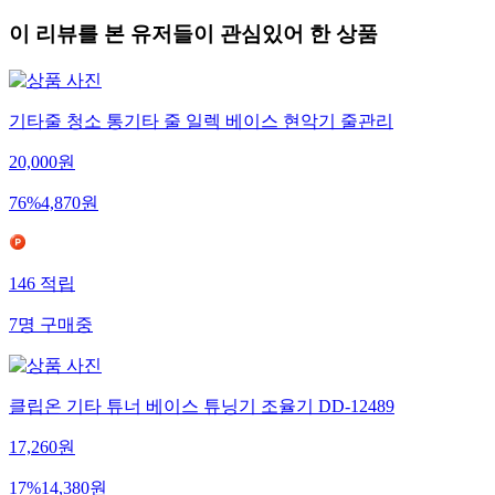
이 리뷰를 본 유저들이 관심있어 한 상품
기타줄 청소 통기타 줄 일렉 베이스 현악기 줄관리
20,000
원
76
%
4,870
원
146
적립
7
명
구매중
클립온 기타 튜너 베이스 튜닝기 조율기 DD-12489
17,260
원
17
%
14,380
원