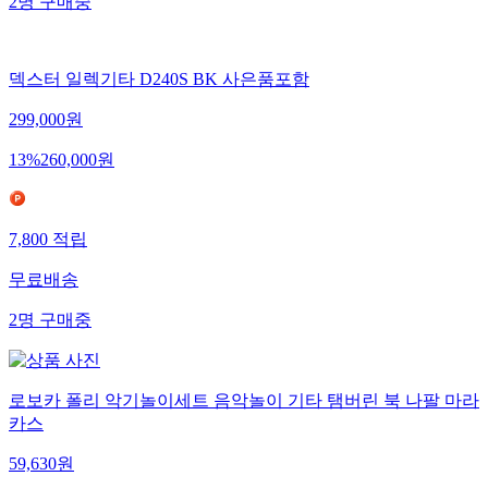
2
명
구매중
덱스터 일렉기타 D240S BK 사은품포함
299,000
원
13
%
260,000
원
7,800
적립
무료배송
2
명
구매중
로보카 폴리 악기놀이세트 음악놀이 기타 탬버린 북 나팔 마라
카스
59,630
원