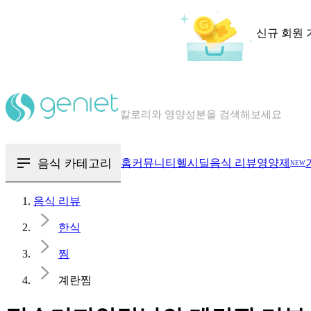
신규 회원 
칼로리와 영양성분을 검색해보세요
혈당 · 다이어트 음식 검색해보세요
음식 카테고리
홈
커뮤니티
헬시딜
음식 리뷰
영양제
NEW
음식 · 영양제 리뷰를 찾아보세요
음식 리뷰
한식
찜
계란찜