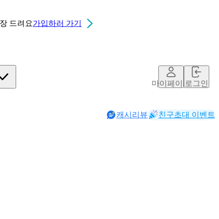
0장
드려요
가입하러 가기
마이페이지
로그인
캐시리뷰
친구초대 이벤트