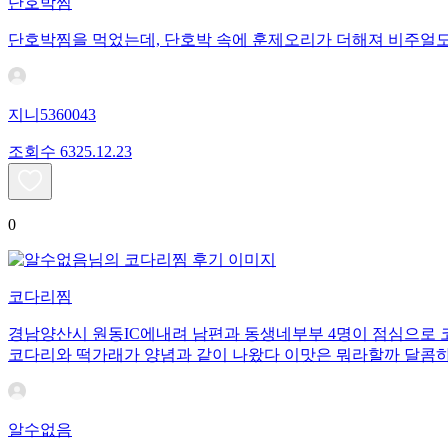
단호박찜
단호박찜을 먹었는데, 단호박 속에 훈제오리가 더해져 비주얼도
지니5360043
조회수
63
25.12.23
0
코다리찜
경남양산시 원동IC에내려 남편과 동생네부부 4명이 점심으로 코
코다리와 떡가래가 양념과 같이 나왔다 이맛은 뭐라할까 달콤
알수없음