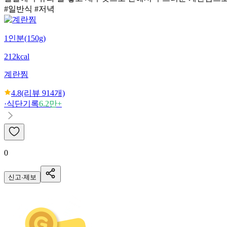
#일반식 #저녁
1인분(150g)
212kcal
계란찜
4.8
(리뷰
914
개)
·
식단기록
6.2만+
0
신고·제보