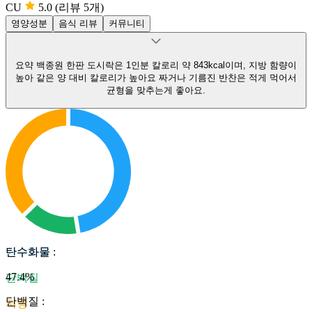
CU
5.0
(리뷰 5개)
영양성분
음식 리뷰
커뮤니티
요약
백종원 한판 도시락은 1인분 칼로리 약 843kcal이며, 지방 함량이
높아 같은 양 대비 칼로리가 높아요
짜거나 기름진 반찬은 적게 먹어서
균형을 맞추는게 좋아요.
탄수화물
탄수화물
:
47.4
%
단백질
단백질
:
지방