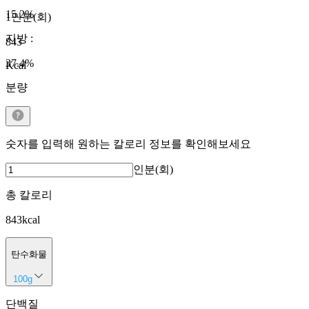
15.2
%
1인분(회)
지방
:
843
37.4
%
Kcal
분량
숫자를 입력해 원하는 칼로리 정보를 확인해보세요
인분(회)
총 칼로리
843
kcal
탄수화물
100
g
단백질