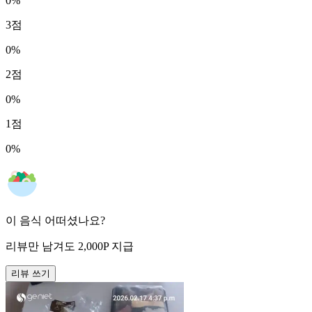
0
%
3
점
0
%
2
점
0
%
1
점
0
%
이 음식 어떠셨나요?
리뷰만 남겨도
2,000
P
지급
리뷰 쓰기