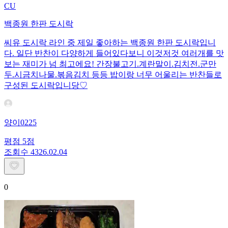
CU
백종원 한판 도시락
씨유 도시락 라인 중 제일 좋아하는 백종원 한판 도시락입니
다. 일단 반찬이 다양하게 들어있다보니 이것저것 여러개를 맛
보는 재미가 넘 최고에요! 간장불고기.계란말이.김치전.군만
두.시금치나물.볶음김치 등등 밥이랑 너무 어울리는 반찬들로
구성된 도시락입니당♡
양이0225
평점
5
점
조회수
43
26.02.04
0