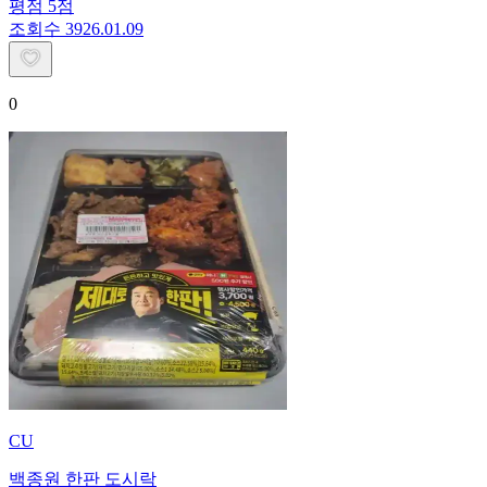
평점
5
점
조회수
39
26.01.09
0
CU
백종원 한판 도시락