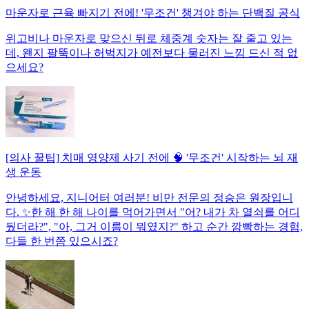
마운자로 근육 빠지기 전에! '무조건' 챙겨야 하는 단백질 공식
위고비나 마운자로 맞으신 뒤로 체중계 숫자는 잘 줄고 있는
데, 왠지 팔뚝이나 허벅지가 예전보다 물러진 느낌 드신 적 없
으세요?
[의사 꿀팁] 치매 영양제 사기 전에 🧠 '무조건' 시작하는 뇌 재
생 운동
안녕하세요, 지니어터 여러분! 비만 전문의 정승은 원장입니
다. ✨한 해 한 해 나이를 먹어가면서 "어? 내가 차 열쇠를 어디
뒀더라?", "아, 그거 이름이 뭐였지?" 하고 순간 깜빡하는 경험,
다들 한 번쯤 있으시죠?