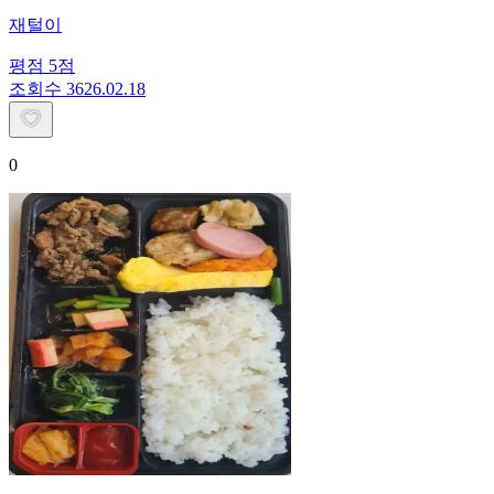
재털이
평점
5
점
조회수
36
26.02.18
0