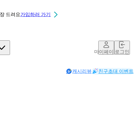
0장
드려요
가입하러 가기
마이페이지
로그인
캐시리뷰
친구초대 이벤트