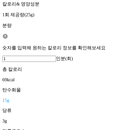
칼로리& 영양성분
1회 제공량(25g)
분량
숫자를 입력해 원하는 칼로리 정보를 확인해보세요
인분(회)
총 칼로리
69
kcal
탄수화물
15
g
당류
3
g