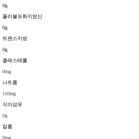
0
g
폴리불포화지방산
0
g
트랜스지방
0
g
콜레스테롤
0
mg
나트륨
110
mg
식이섬유
0
g
칼륨
0
mg