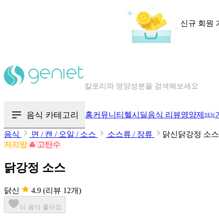
신규 회원 
칼로리와 영양성분을 검색해보세요
혈당 · 다이어트 음식 검색해보세요
음식 카테고리
홈
커뮤니티
헬시딜
음식 리뷰
영양제
NEW
음식 · 영양제 리뷰를 찾아보세요
음식
면 / 캔 / 오일 / 소스
소스류 / 장류
닭신닭강정 소스
저지방
고탄수
닭강정 소스
닭신
4.9
(리뷰 12개)
이 음식 좋아요