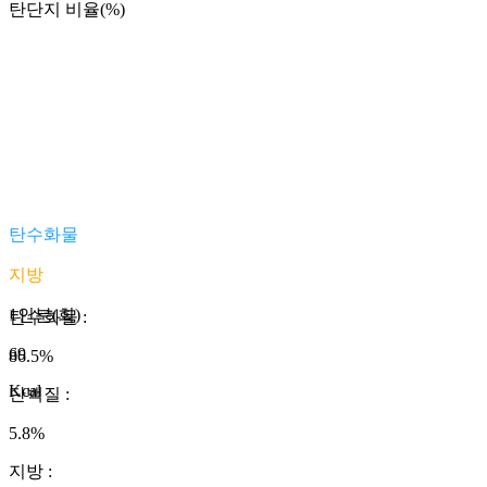
탄단지 비율(%)
탄수화물
지방
1인분(회)
탄수화물
:
69
86.5
%
Kcal
단백질
:
5.8
%
지방
: