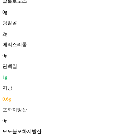
알룰로오스
0
g
당알콜
2
g
에리스리톨
0
g
단백질
1
g
지방
0.6
g
포화지방산
0
g
모노불포화지방산