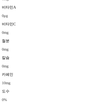
비타민A
0
μg
비타민C
0
mg
철분
0
mg
칼슘
0
mg
카페인
10
mg
도수
0
%