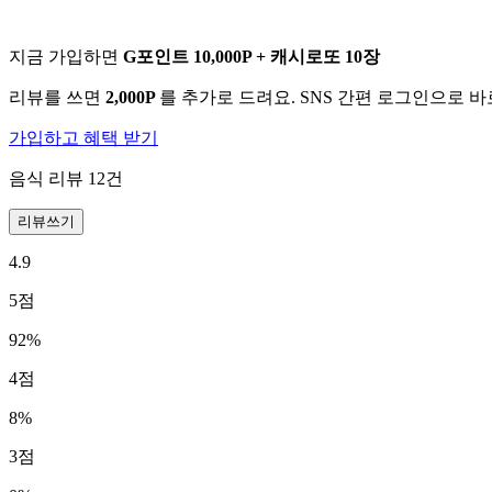
지금 가입하면
G포인트 10,000P + 캐시로또 10장
리뷰를 쓰면
2,000P
를 추가로 드려요. SNS 간편 로그인으로 
가입하고 혜택 받기
음식 리뷰
12
건
리뷰쓰기
4.9
5
점
92
%
4
점
8
%
3
점