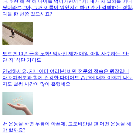
다. ✨한 해 한 해 나이를 먹어가면서 "어? 내가 차 열쇠를 어디
뒀더라?", "아, 그거 이름이 뭐였지?" 하고 순간 깜빡하는 경험,
다들 한 번쯤 있으시죠?
모르면 10년 급속 노화! 의사인 제가 매일 아침 사수하는 '탄·
단·지' 식단 가이드
안녕하세요, 지니어터 여러분! 비만 전문의 정승은 원장입니
다.✨여러분과 함께 건강한 다이어트 습관에 대해 이야기 나눈
지도 벌써 시간이 많이 흘렀네요.
🦵 운동을 하면 무릎이 아픈데, 고도비만일 땐 어떤 운동을 해
야 할까요?