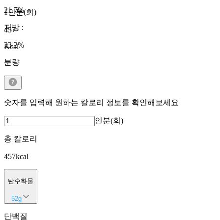
21.7
%
1인분(회)
지방
:
457
33.2
%
Kcal
분량
숫자를 입력해 원하는 칼로리 정보를 확인해보세요
인분(회)
총 칼로리
457
kcal
탄수화물
52
g
단백질