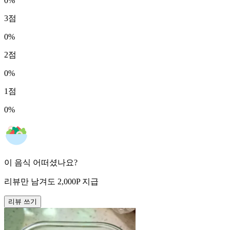
0
%
3
점
0
%
2
점
0
%
1
점
0
%
이 음식 어떠셨나요?
리뷰만 남겨도
2,000
P
지급
리뷰 쓰기