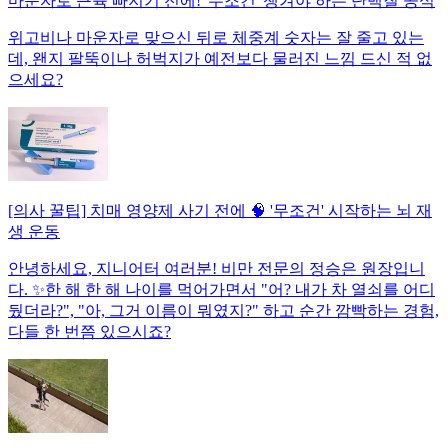
마운자로 근육 빠지기 전에! '무조건' 챙겨야 하는 단백질 공식
위고비나 마운자로 맞으신 뒤로 체중계 숫자는 잘 줄고 있는
데, 왠지 팔뚝이나 허벅지가 예전보다 물러진 느낌 드신 적 없
으세요?
[의사 꿀팁] 치매 영양제 사기 전에 🧠 '무조건' 시작하는 뇌 재
생 운동
안녕하세요, 지니어터 여러분! 비만 전문의 정승은 원장입니
다. ✨한 해 한 해 나이를 먹어가면서 "어? 내가 차 열쇠를 어디
뒀더라?", "아, 그거 이름이 뭐였지?" 하고 순간 깜빡하는 경험,
다들 한 번쯤 있으시죠?