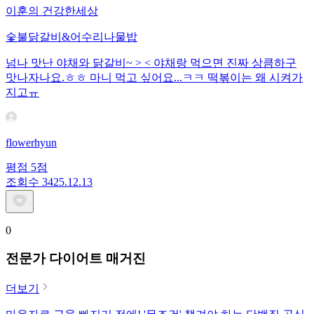
이훈의 건강한세상
숯불닭갈비&어수리나물밥
넘나 맛난 야채와 닭갈비~ > < 야채랑 먹으면 진짜 상큼하구
맛나자나요.ㅎㅎ 마니 먹고 싶어요...ㅋㅋ 떡볶이는 왜 시켜가
지고ㅠ
flowerhyun
평점
5
점
조회수
34
25.12.13
0
전문가 다이어트 매거진
더보기