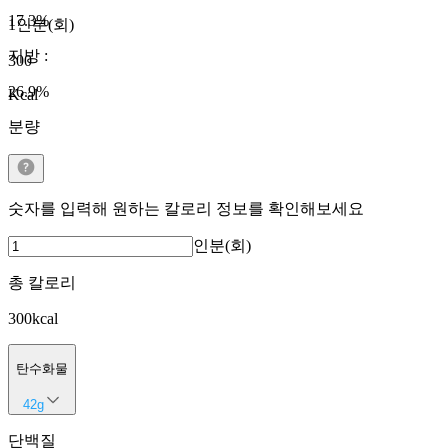
17.3
%
1인분(회)
지방
:
300
26.9
%
Kcal
분량
숫자를 입력해 원하는 칼로리 정보를 확인해보세요
인분(회)
총 칼로리
300
kcal
탄수화물
42
g
단백질