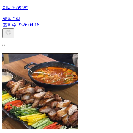
지니5659585
평점
5
점
조회수
33
26.04.16
0