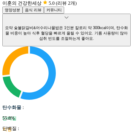
이훈의 건강한세상
5.0
(리뷰 2개)
영양성분
음식 리뷰
커뮤니티
요약
숯불닭갈비&어수리나물밥은 1인분 칼로리 약 300kcal이며, 탄수화
물 비중이 높아 식후 혈당을 빠르게 올릴 수 있어요.
기름 사용량이 많아
섭취 빈도를 조절하는게 좋아요.
탄수화물
탄수화물
:
55.8
%
단백질
단백질
:
지방