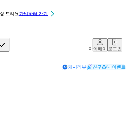
0장
드려요
가입하러 가기
마이페이지
로그인
캐시리뷰
친구초대 이벤트