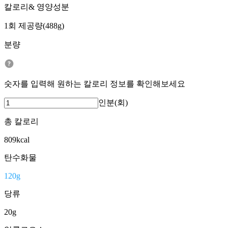
칼로리& 영양성분
1회 제공량(488g)
분량
숫자를 입력해 원하는 칼로리 정보를 확인해보세요
인분(회)
총 칼로리
809
kcal
탄수화물
120
g
당류
20
g