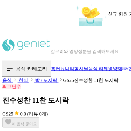
신규 회원 
칼로리와 영양성분을 검색해보세요
혈당 · 다이어트 음식 검색해보세요
음식 카테고리
홈
커뮤니티
헬시딜
음식 리뷰
영양제
NEW
음식 · 영양제 리뷰를 찾아보세요
음식
한식
밥 / 도시락
GS25진수성찬 11찬 도시락
고탄수
진수성찬 11찬 도시락
GS25
0.0
(리뷰 0개)
이 음식 좋아요