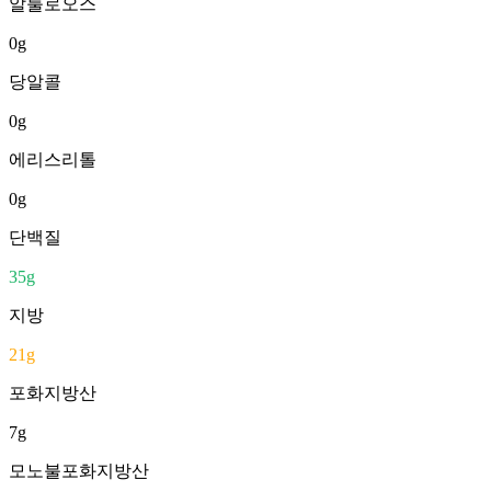
알룰로오스
0
g
당알콜
0
g
에리스리톨
0
g
단백질
35
g
지방
21
g
포화지방산
7
g
모노불포화지방산