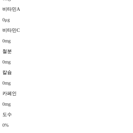
비타민A
0
μg
비타민C
0
mg
철분
0
mg
칼슘
0
mg
카페인
0
mg
도수
0
%