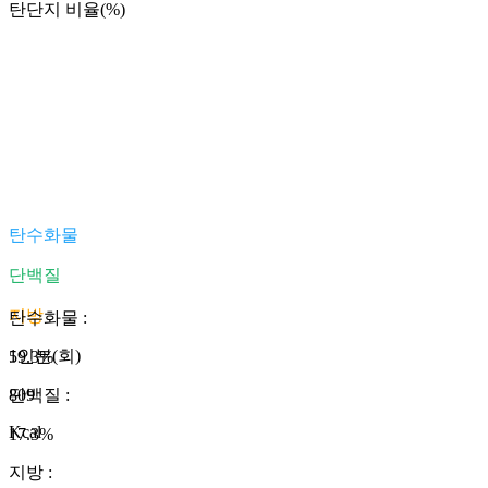
탄단지 비율(%)
탄수화물
단백질
지방
탄수화물
:
1인분(회)
59.3
%
809
단백질
:
Kcal
17.3
%
지방
: