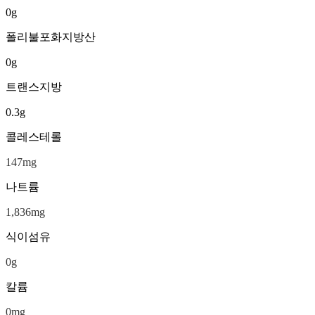
0
g
폴리불포화지방산
0
g
트랜스지방
0.3
g
콜레스테롤
147
mg
나트륨
1,836
mg
식이섬유
0
g
칼륨
0
mg