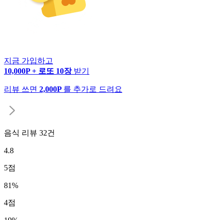
지금 가입하고
10,000P + 로또 10장
받기
리뷰 쓰면
2,000P
를 추가로 드려요
음식 리뷰
32
건
4.8
5
점
81
%
4
점