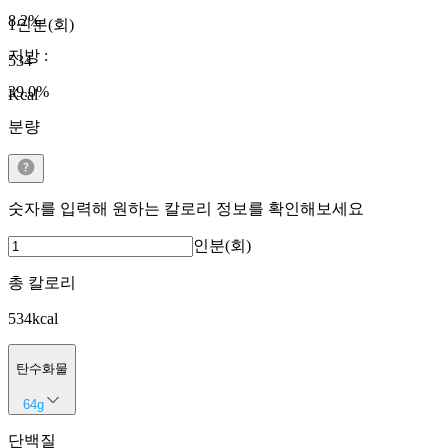
8.2
%
1인분(회)
지방
:
534
39.0
%
Kcal
분량
숫자를 입력해 원하는 칼로리 정보를 확인해보세요
인분(회)
총 칼로리
534
kcal
탄수화물
64
g
단백질