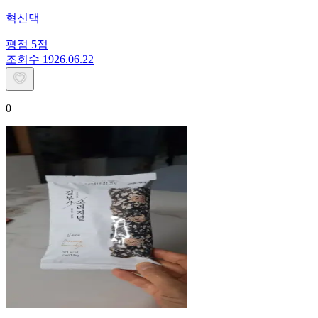
혁신댁
평점
5
점
조회수
19
26.06.22
0