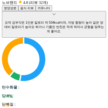
노브랜드
4.8
(리뷰 32개)
영양성분
음식 리뷰
커뮤니티
요약
김부각은 1인분 칼로리 약 534kcal이며, 지방 함량이 높아 같은 양
대비 칼로리가 높아요
짜거나 기름진 반찬은 적게 먹어서 균형을 맞추는
게 좋아요.
탄수화물
탄수화물
:
52.8
%
단백질
단백질
:
지방