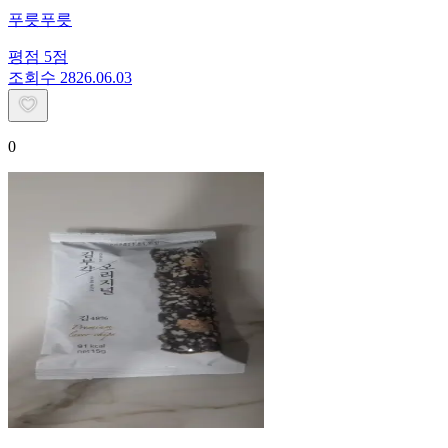
푸릇푸릇
평점
5
점
조회수
28
26.06.03
0