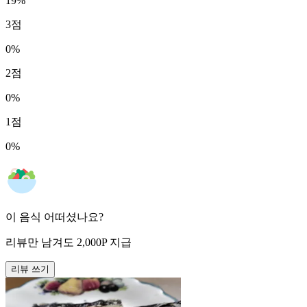
19
%
3
점
0
%
2
점
0
%
1
점
0
%
이 음식 어떠셨나요?
리뷰만 남겨도
2,000
P
지급
리뷰 쓰기