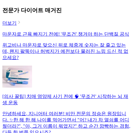
전문가 다이어트 매거진
더보기
마운자로 근육 빠지기 전에! '무조건' 챙겨야 하는 단백질 공식
위고비나 마운자로 맞으신 뒤로 체중계 숫자는 잘 줄고 있는
데, 왠지 팔뚝이나 허벅지가 예전보다 물러진 느낌 드신 적 없
으세요?
[의사 꿀팁] 치매 영양제 사기 전에 🧠 '무조건' 시작하는 뇌 재
생 운동
안녕하세요, 지니어터 여러분! 비만 전문의 정승은 원장입니
다. ✨한 해 한 해 나이를 먹어가면서 "어? 내가 차 열쇠를 어디
뒀더라?", "아, 그거 이름이 뭐였지?" 하고 순간 깜빡하는 경험,
다들 한 번쯤 있으시죠?