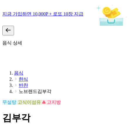
지금 가입하면 10,000P + 로또 10장 지급
음식 상세
음식
한식
반찬
노브랜드김부각
무설탕
고식이섬유
고지방
김부각