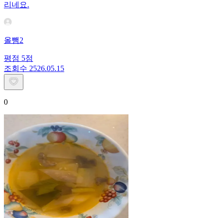
리네요.
올뺌2
평점
5
점
조회수
25
26.05.15
0