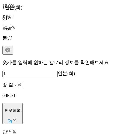
18.6
%
1인분(회)
지방
:
64
50.3
%
Kcal
분량
숫자를 입력해 원하는 칼로리 정보를 확인해보세요
인분(회)
총 칼로리
64
kcal
탄수화물
5
g
단백질