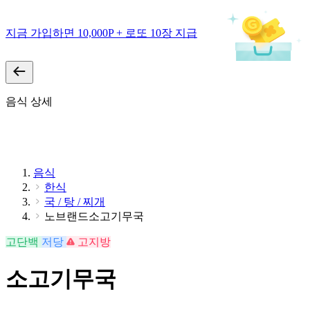
지금 가입하면 10,000P + 로또 10장 지급
음식 상세
음식
한식
국 / 탕 / 찌개
노브랜드소고기무국
고단백
저당
고지방
소고기무국