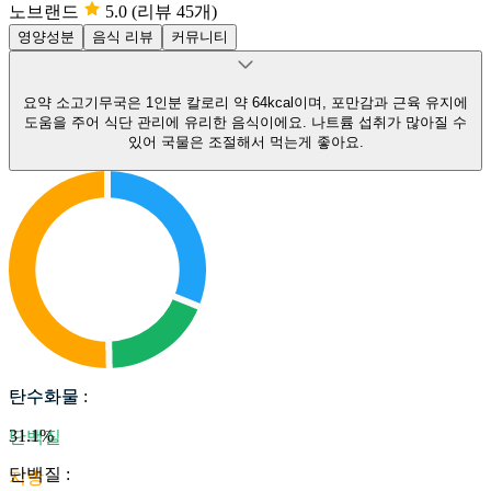
노브랜드
5.0
(리뷰 45개)
영양성분
음식 리뷰
커뮤니티
요약
소고기무국은 1인분 칼로리 약 64kcal이며, 포만감과 근육 유지에
도움을 주어 식단 관리에 유리한 음식이에요.
나트륨 섭취가 많아질 수
있어 국물은 조절해서 먹는게 좋아요.
탄수화물
탄수화물
:
31.1
%
단백질
단백질
:
지방