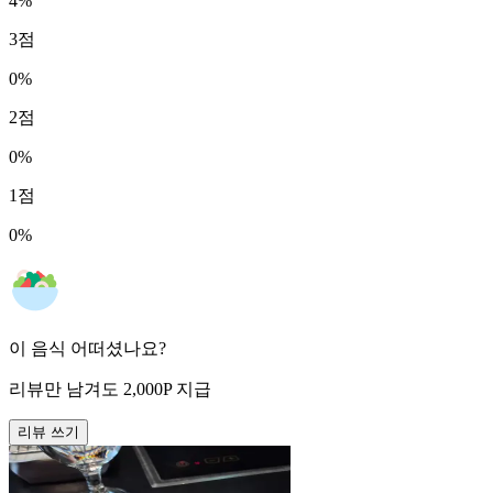
4
%
3
점
0
%
2
점
0
%
1
점
0
%
이 음식 어떠셨나요?
리뷰만 남겨도
2,000
P
지급
리뷰 쓰기