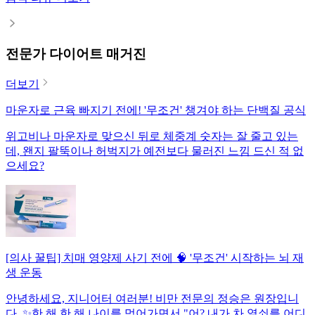
전문가 다이어트 매거진
더보기
마운자로 근육 빠지기 전에! '무조건' 챙겨야 하는 단백질 공식
위고비나 마운자로 맞으신 뒤로 체중계 숫자는 잘 줄고 있는
데, 왠지 팔뚝이나 허벅지가 예전보다 물러진 느낌 드신 적 없
으세요?
[의사 꿀팁] 치매 영양제 사기 전에 🧠 '무조건' 시작하는 뇌 재
생 운동
안녕하세요, 지니어터 여러분! 비만 전문의 정승은 원장입니
다. ✨한 해 한 해 나이를 먹어가면서 "어? 내가 차 열쇠를 어디