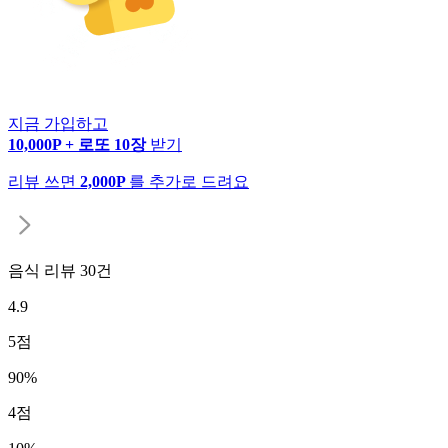
지금 가입하고
10,000P + 로또 10장
받기
리뷰 쓰면
2,000P
를 추가로 드려요
음식 리뷰
30
건
4.9
5
점
90
%
4
점