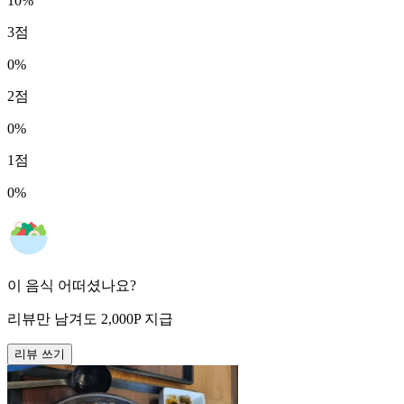
10
%
3
점
0
%
2
점
0
%
1
점
0
%
이 음식 어떠셨나요?
리뷰만 남겨도
2,000
P
지급
리뷰 쓰기