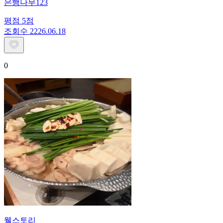
은행나무123
평점
5
점
조회수
22
26.06.18
0
웰스토리