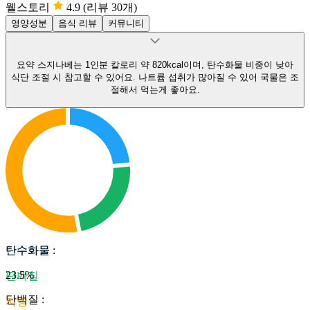
웰스토리
4.9
(리뷰 30개)
영양성분
음식 리뷰
커뮤니티
요약
스지나베는 1인분 칼로리 약 820kcal이며, 탄수화물 비중이 낮아
식단 조절 시 참고할 수 있어요.
나트륨 섭취가 많아질 수 있어 국물은 조
절해서 먹는게 좋아요.
탄수화물
탄수화물
:
23.5
%
단백질
단백질
:
지방