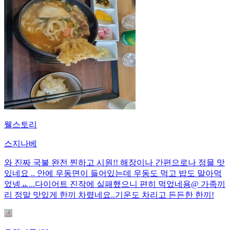
웰스토리
스지나베
와 진짜 국불 완전 찐하고 시원!! 해장이나 간편으로나 정믈 맛
있네요 .. 안에 우동면이 들어있는데 우동도 먹고 밥도 말아먹
었넹ㅛ...다이어트 진작에 실패했으니 편히 먹었네용@ 가족끼
리 정말 맛있게 한끼 차렸네요..기운도 차리고 든든한 한끼!