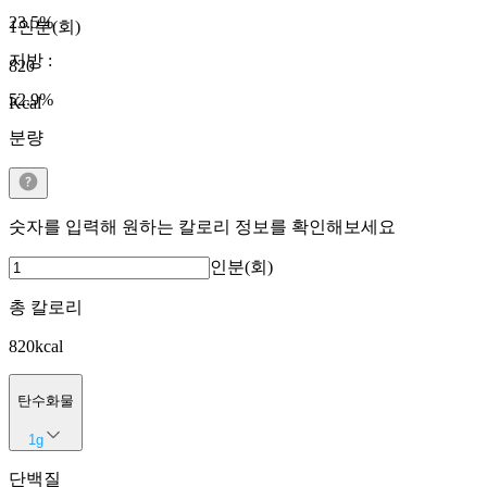
23.5
%
1인분(회)
지방
:
820
52.9
%
Kcal
분량
숫자를 입력해 원하는 칼로리 정보를 확인해보세요
인분(회)
총 칼로리
820
kcal
탄수화물
1
g
단백질