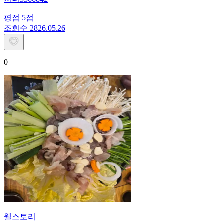
평점
5
점
조회수
28
26.05.26
0
웰스토리