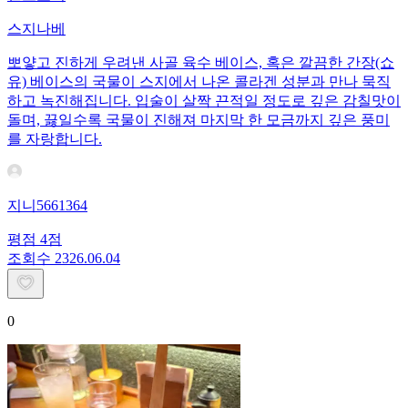
스지나베
뽀얗고 진하게 우려낸 사골 육수 베이스, 혹은 깔끔한 간장(쇼
유) 베이스의 국물이 스지에서 나온 콜라겐 성분과 만나 묵직
하고 녹진해집니다. 입술이 살짝 끈적일 정도로 깊은 감칠맛이
돌며, 끓일수록 국물이 진해져 마지막 한 모금까지 깊은 풍미
를 자랑합니다.
지니5661364
평점
4
점
조회수
23
26.06.04
0