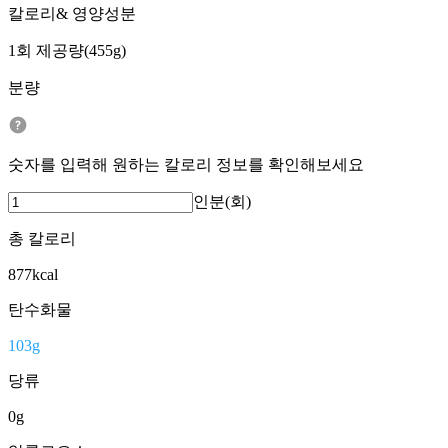
칼로리& 영양성분
1회 제공량(455g)
분량
숫자를 입력해 원하는 칼로리 정보를 확인해보세요
인분(회)
총 칼로리
877
kcal
탄수화물
103
g
당류
0
g