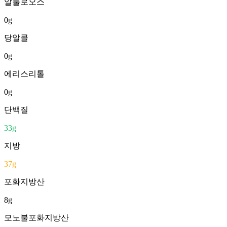
알룰로오스
0
g
당알콜
0
g
에리스리톨
0
g
단백질
33
g
지방
37
g
포화지방산
8
g
모노불포화지방산