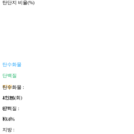
탄단지 비율(%)
탄수화물
단백질
지방
탄수화물
:
1인분(회)
47.0
%
877
단백질
:
Kcal
15.1
%
지방
: