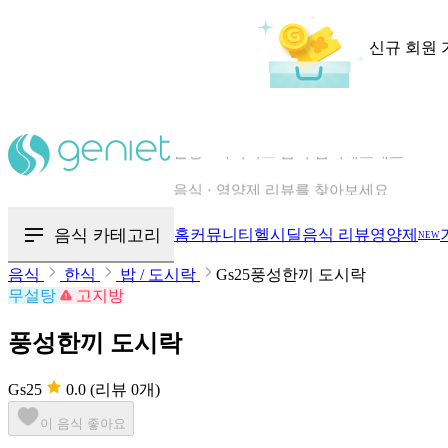
신규 회원 
칼로리와 영양성분을 검색해보세요
혈당 · 다이어트 음식 검색해보세요
음식 카테고리
홈
커뮤니티
헬시딜
음식 리뷰
영양제
NEW
음식 · 영양제 리뷰를 찾아보세요
음식
한식
밥 / 도시락
Gs25풍성한끼 도시락
무설탕
고지방
풍성한끼 도시락
Gs25
0.0
(리뷰 0개)
이 음식 좋아요