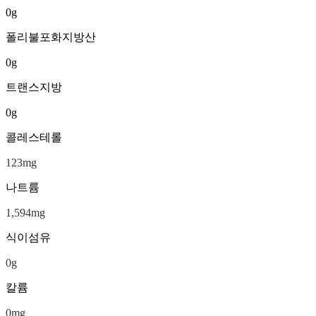
0
g
폴리불포화지방산
0
g
트랜스지방
0
g
콜레스테롤
123
mg
나트륨
1,594
mg
식이섬유
0
g
칼륨
0
mg