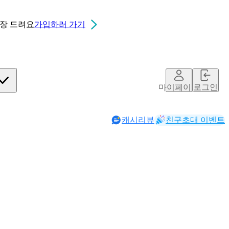
0장
드려요
가입하러 가기
마이페이지
로그인
캐시리뷰
친구초대 이벤트