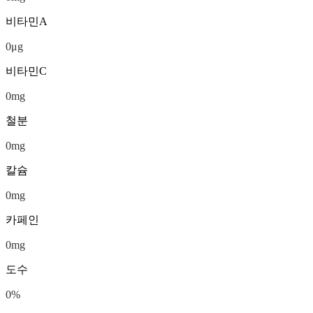
비타민A
0
μg
비타민C
0
mg
철분
0
mg
칼슘
0
mg
카페인
0
mg
도수
0
%