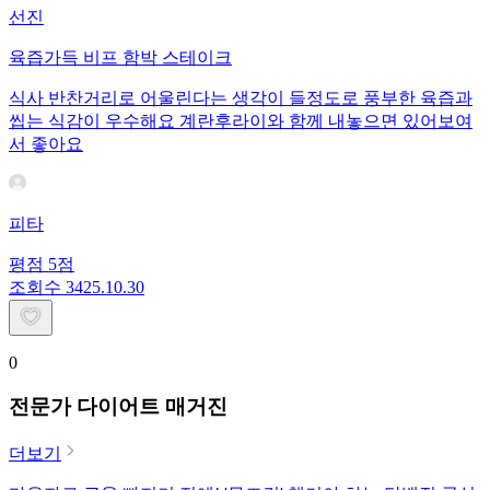
선진
육즙가득 비프 함박 스테이크
식사 반찬거리로 어울린다는 생각이 들정도로 풍부한 육즙과
씹는 식감이 우수해요 계란후라이와 함께 내놓으면 있어보여
서 좋아요
피타
평점
5
점
조회수
34
25.10.30
0
전문가 다이어트 매거진
더보기