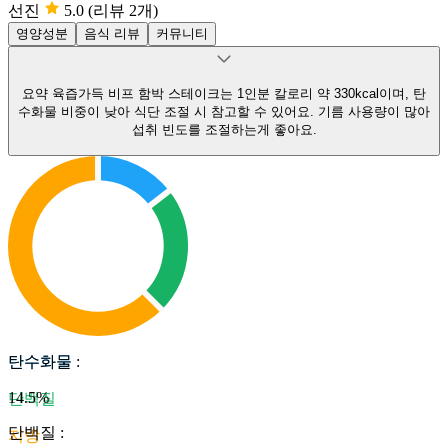
선진
5.0
(리뷰 2개)
영양성분
음식 리뷰
커뮤니티
요약
육즙가득 비프 함박 스테이크는 1인분 칼로리 약 330kcal이며, 탄
수화물 비중이 낮아 식단 조절 시 참고할 수 있어요.
기름 사용량이 많아
섭취 빈도를 조절하는게 좋아요.
탄수화물
탄수화물
:
14.5
%
단백질
단백질
:
지방