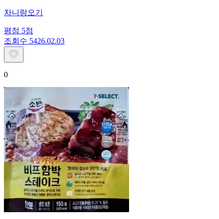
차니랑오기
평점
5
점
조회수
54
26.02.03
0