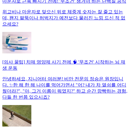
마운자로 근육 빠지기 전에! '무조건' 챙겨야 하는 단백질 공식
위고비나 마운자로 맞으신 뒤로 체중계 숫자는 잘 줄고 있는
데, 왠지 팔뚝이나 허벅지가 예전보다 물러진 느낌 드신 적 없
으세요?
[의사 꿀팁] 치매 영양제 사기 전에 🧠 '무조건' 시작하는 뇌 재
생 운동
안녕하세요, 지니어터 여러분! 비만 전문의 정승은 원장입니
다. ✨한 해 한 해 나이를 먹어가면서 "어? 내가 차 열쇠를 어디
뒀더라?", "아, 그거 이름이 뭐였지?" 하고 순간 깜빡하는 경험,
다들 한 번쯤 있으시죠?