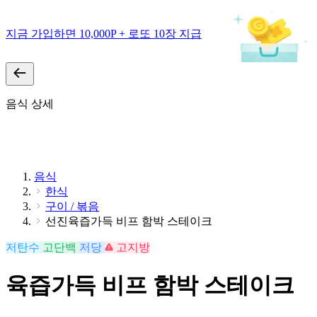
지금 가입하면 10,000P + 로또 10장 지급
음식 상세
음식
한식
구이 / 볶음
선진육즙가득 비프 함박 스테이크
저탄수
고단백
저당
고지방
육즙가득 비프 함박 스테이크