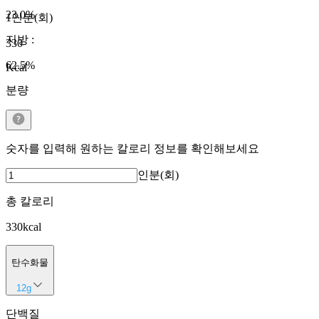
23.0
%
1인분(회)
지방
:
330
62.5
%
Kcal
분량
숫자를 입력해 원하는 칼로리 정보를 확인해보세요
인분(회)
총 칼로리
330
kcal
탄수화물
12
g
단백질