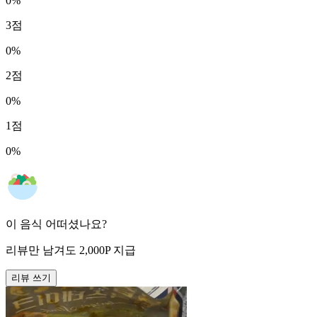
0
%
3
점
0
%
2
점
0
%
1
점
0
%
이 음식 어떠셨나요?
리뷰만 남겨도
2,000
P
지급
리뷰 쓰기