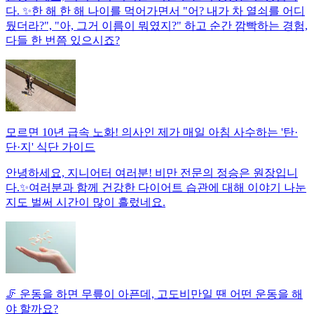
다. ✨한 해 한 해 나이를 먹어가면서 "어? 내가 차 열쇠를 어디
뒀더라?", "아, 그거 이름이 뭐였지?" 하고 순간 깜빡하는 경험,
다들 한 번쯤 있으시죠?
모르면 10년 급속 노화! 의사인 제가 매일 아침 사수하는 '탄·
단·지' 식단 가이드
안녕하세요, 지니어터 여러분! 비만 전문의 정승은 원장입니
다.✨여러분과 함께 건강한 다이어트 습관에 대해 이야기 나눈
지도 벌써 시간이 많이 흘렀네요.
🦵 운동을 하면 무릎이 아픈데, 고도비만일 땐 어떤 운동을 해
야 할까요?