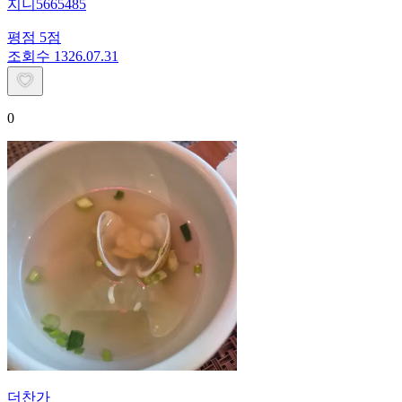
지니5665485
평점
5
점
조회수
13
26.07.31
0
더찬가