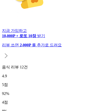
지금 가입하고
10,000P + 로또 10장
받기
리뷰 쓰면
2,000P
를 추가로 드려요
음식 리뷰
12
건
4.9
5
점
92
%
4
점