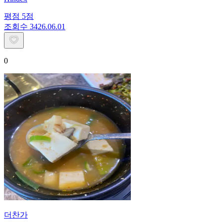
평점
5
점
조회수
34
26.06.01
0
더찬가