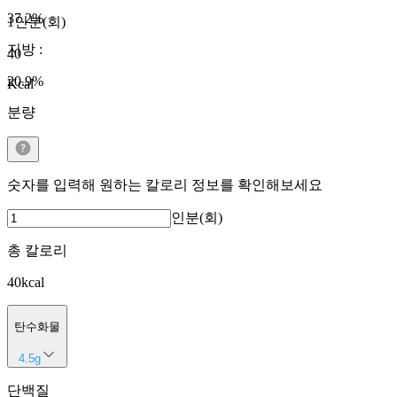
37.2
%
1인분(회)
지방
:
40
20.9
%
Kcal
분량
숫자를 입력해 원하는 칼로리 정보를 확인해보세요
인분(회)
총 칼로리
40
kcal
탄수화물
4.5
g
단백질