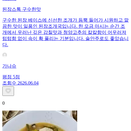
된장스톡 구수한맛
구수한 된장 베이스에 신선한 조개가 듬뿍 들어가 시원하고 깔
끔한 맛이 일품인 된장조개국입니다. 한 모금 마시는 순간 조
개에서 우러난 깊은 감칠맛과 청양고추의 칼칼함이 어우러져
텁텁함 없이 속이 확 풀리는 기분입니다. 술안주로도 좋았습니
다.
가나슈
평점
5
점
조회수
26
26.06.04
0