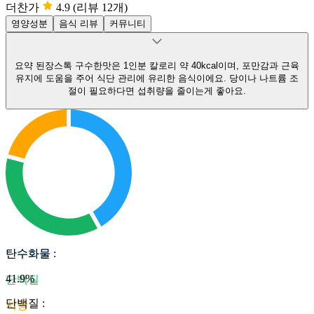
더찬가
4.9
(리뷰 12개)
영양성분
음식 리뷰
커뮤니티
요약
된장스톡 구수한맛은 1인분 칼로리 약 40kcal이며, 포만감과 근육
유지에 도움을 주어 식단 관리에 유리한 음식이에요.
당이나 나트륨 조
절이 필요하다면 섭취량을 줄이는게 좋아요.
탄수화물
탄수화물
:
41.9
%
단백질
단백질
:
지방