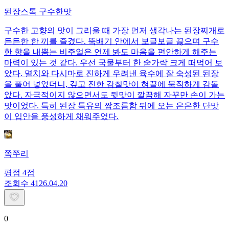
된장스톡 구수한맛
구수한 고향의 맛이 그리울 때 가장 먼저 생각나는 된장찌개로
든든한 한 끼를 즐겼다. 뚝배기 안에서 보글보글 끓으며 구수
한 향을 내뿜는 비주얼은 언제 봐도 마음을 편안하게 해주는
마력이 있는 것 같다. 우선 국물부터 한 숟가락 크게 떠먹어 보
았다. 멸치와 다시마로 진하게 우려낸 육수에 잘 숙성된 된장
을 풀어 넣었더니, 깊고 진한 감칠맛이 혀끝에 묵직하게 감돌
았다. 자극적이지 않으면서도 뒷맛이 깔끔해 자꾸만 손이 가는
맛이었다. 특히 된장 특유의 짭조름함 뒤에 오는 은은한 단맛
이 입안을 풍성하게 채워주었다.
쪽쭈리
평점
4
점
조회수
41
26.04.20
0