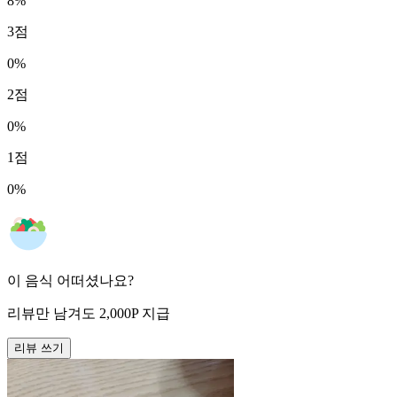
8
%
3
점
0
%
2
점
0
%
1
점
0
%
이 음식 어떠셨나요?
리뷰만 남겨도
2,000
P
지급
리뷰 쓰기