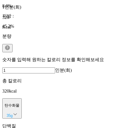
8.0
%
1인분(회)
지방
:
320
45.2
%
Kcal
분량
숫자를 입력해 원하는 칼로리 정보를 확인해보세요
인분(회)
총 칼로리
320
kcal
탄수화물
35
g
단백질