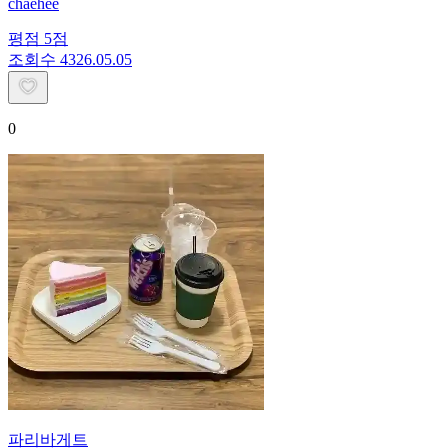
chaehee
평점
5
점
조회수
43
26.05.05
0
파리바게트