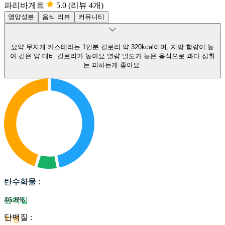
파리바게트
5.0
(리뷰 4개)
영양성분
음식 리뷰
커뮤니티
요약
무지개 카스테라는 1인분 칼로리 약 320kcal이며, 지방 함량이 높
아 같은 양 대비 칼로리가 높아요
열량 밀도가 높은 음식으로 과다 섭취
는 피하는게 좋아요.
탄수화물
탄수화물
:
46.8
%
단백질
단백질
:
지방