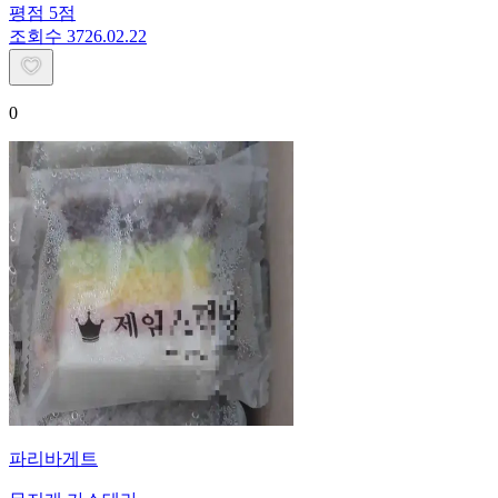
평점
5
점
조회수
37
26.02.22
0
파리바게트