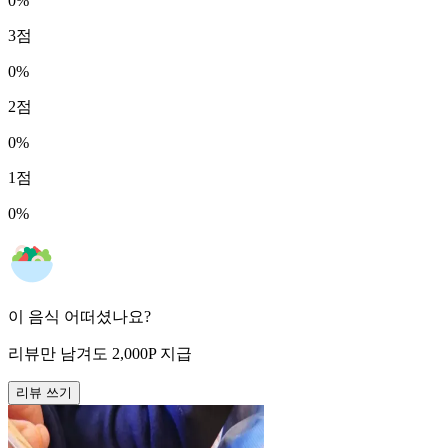
0
%
3
점
0
%
2
점
0
%
1
점
0
%
이 음식 어떠셨나요?
리뷰만 남겨도
2,000
P
지급
리뷰 쓰기