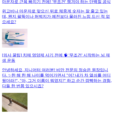
마운자로 근육 빠지기 전에! '무조건' 챙겨야 하는 단백질 공식
위고비나 마운자로 맞으신 뒤로 체중계 숫자는 잘 줄고 있는
데, 왠지 팔뚝이나 허벅지가 예전보다 물러진 느낌 드신 적 없
으세요?
[의사 꿀팁] 치매 영양제 사기 전에 🧠 '무조건' 시작하는 뇌 재
생 운동
안녕하세요, 지니어터 여러분! 비만 전문의 정승은 원장입니
다. ✨한 해 한 해 나이를 먹어가면서 "어? 내가 차 열쇠를 어디
뒀더라?", "아, 그거 이름이 뭐였지?" 하고 순간 깜빡하는 경험,
다들 한 번쯤 있으시죠?