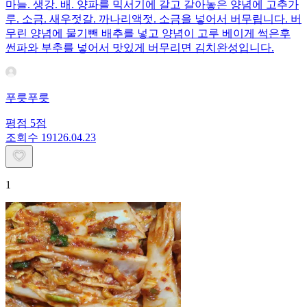
마늘. 생강. 배. 양파를 믹서기에 갈고 갈아놓은 양념에 고추가
루. 소금. 새우젓갈. 까나리액젓. 소금을 넣어서 버무립니다. 버
무린 양념에 물기뺀 배추를 넣고 양념이 고루 베이게 썩은후
썬파와 부추를 넣어서 맛있게 버무리면 김치완성입니다.
푸릇푸릇
평점
5
점
조회수
191
26.04.23
1