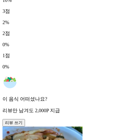
10
%
3
점
2
%
2
점
0
%
1
점
0
%
이 음식 어떠셨나요?
리뷰만 남겨도
2,000
P
지급
리뷰 쓰기