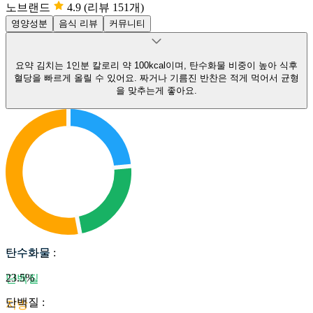
노브랜드
4.9
(리뷰 151개)
영양성분
음식 리뷰
커뮤니티
요약
김치는 1인분 칼로리 약 100kcal이며, 탄수화물 비중이 높아 식후
혈당을 빠르게 올릴 수 있어요.
짜거나 기름진 반찬은 적게 먹어서 균형
을 맞추는게 좋아요.
탄수화물
탄수화물
:
23.5
%
단백질
단백질
:
지방