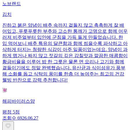
노브랜드
김치
진하고 붉은 양념이 배추 속까지 겉돌지 않고 촉촉하게 잘 배
어있고, 푸릇푸릇한 부추와 고소한 통깨가 고명으로 함께 어우
러져 비주얼부터 입안에 군침을 가득 돌게 만들었습니다. 한
입 먹어보니 배추 특유의 달큰함과 함께 씹을수록 파삭하고 아
삭하게 터지는 청량한 식감이 아주 일품이었는데요. 양념이 과
하게 맵거나 짜지 않고 젓갈의 깊은 감칠맛과 깔끔한 매콤함이
황금비율을 이루어 밥 한 그릇은 물론 면 요리나 고기와 함께
곁들이기에도 정말 완벽했습니다. 유산균과 식이섬유가 풍부
해 소화를 돕고 식탁의 풍미를 한층 더 높여주는 최고의 건강
웰빙 반찬으로 강력 추천합니다!
해피바이러스얌
평점
5
점
조회수
69
26.06.27