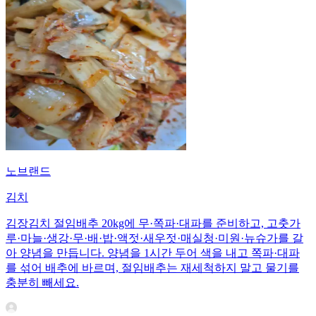
노브랜드
김치
김장김치 절임배추 20kg에 무·쪽파·대파를 준비하고, 고춧가
루·마늘·생강·무·배·밥·액젓·새우젓·매실청·미원·뉴슈가를 갈
아 양념을 만듭니다. 양념을 1시간 두어 색을 내고 쪽파·대파
를 섞어 배추에 바르며, 절임배추는 재세척하지 말고 물기를
충분히 빼세요.