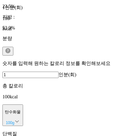
23.5
%
1인분(회)
지방
:
100
52.9
%
Kcal
분량
숫자를 입력해 원하는 칼로리 정보를 확인해보세요
인분(회)
총 칼로리
100
kcal
탄수화물
100
g
단백질