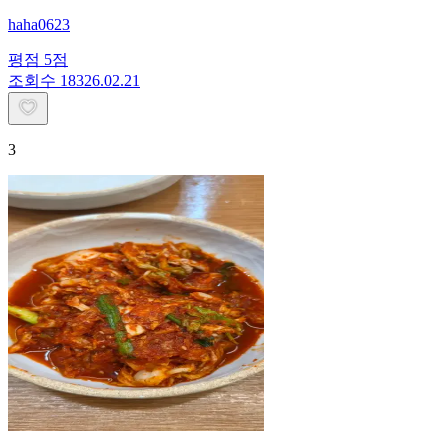
haha0623
평점
5
점
조회수
183
26.02.21
3