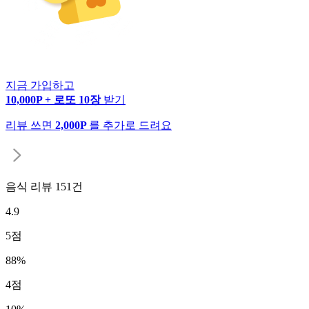
지금 가입하고
10,000P + 로또 10장
받기
리뷰 쓰면
2,000P
를 추가로 드려요
음식 리뷰
151
건
4.9
5
점
88
%
4
점