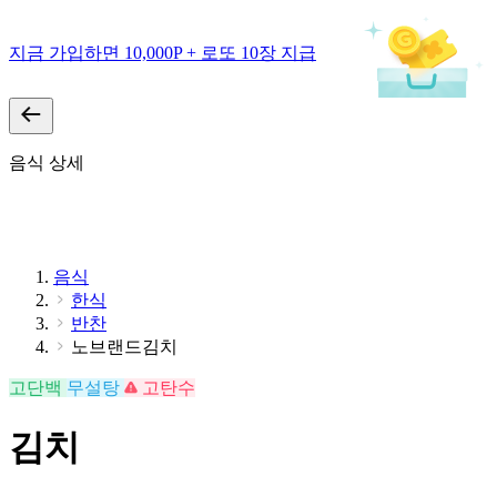
지금 가입하면 10,000P + 로또 10장 지급
음식 상세
음식
한식
반찬
노브랜드김치
고단백
무설탕
고탄수
김치