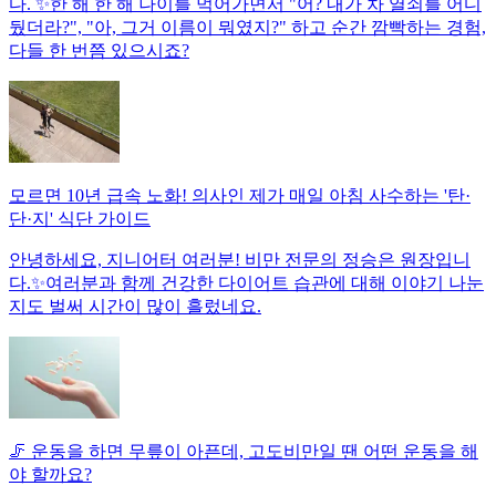
다. ✨한 해 한 해 나이를 먹어가면서 "어? 내가 차 열쇠를 어디
뒀더라?", "아, 그거 이름이 뭐였지?" 하고 순간 깜빡하는 경험,
다들 한 번쯤 있으시죠?
모르면 10년 급속 노화! 의사인 제가 매일 아침 사수하는 '탄·
단·지' 식단 가이드
안녕하세요, 지니어터 여러분! 비만 전문의 정승은 원장입니
다.✨여러분과 함께 건강한 다이어트 습관에 대해 이야기 나눈
지도 벌써 시간이 많이 흘렀네요.
🦵 운동을 하면 무릎이 아픈데, 고도비만일 땐 어떤 운동을 해
야 할까요?