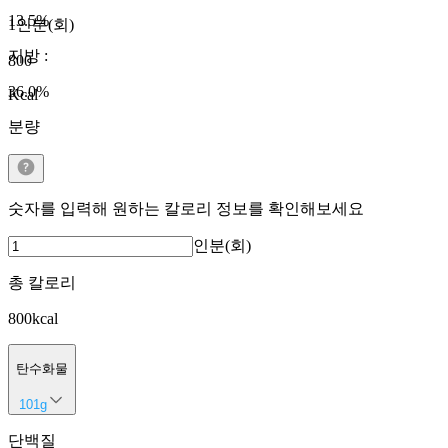
13.5
%
1인분(회)
지방
:
800
36.0
%
Kcal
분량
숫자를 입력해 원하는 칼로리 정보를 확인해보세요
인분(회)
총 칼로리
800
kcal
탄수화물
101
g
단백질