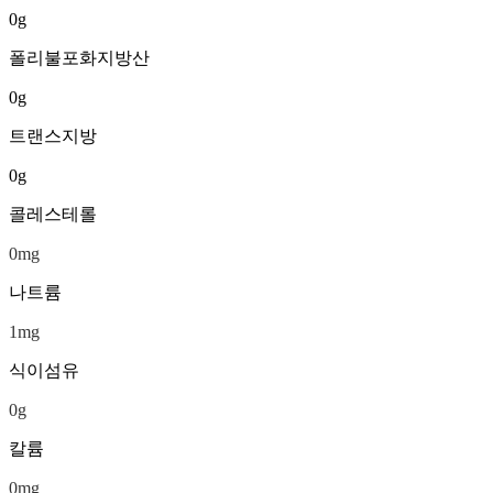
0
g
폴리불포화지방산
0
g
트랜스지방
0
g
콜레스테롤
0
mg
나트륨
1
mg
식이섬유
0
g
칼륨
0
mg