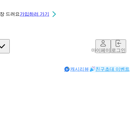
0장
드려요
가입하러 가기
마이페이지
로그인
캐시리뷰
친구초대 이벤트