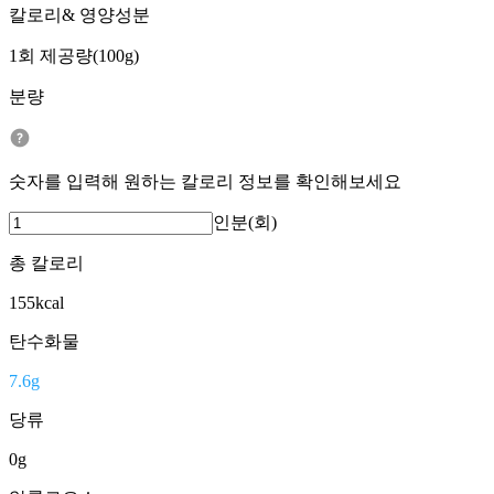
칼로리& 영양성분
1회 제공량(100g)
분량
숫자를 입력해 원하는 칼로리 정보를 확인해보세요
인분(회)
총 칼로리
155
kcal
탄수화물
7.6
g
당류
0
g