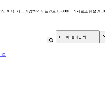
가입 혜택!
지금 가입하면
G 포인트 10,000P + 캐시로또 응모권 1
3
비_플레인 쿽
기록