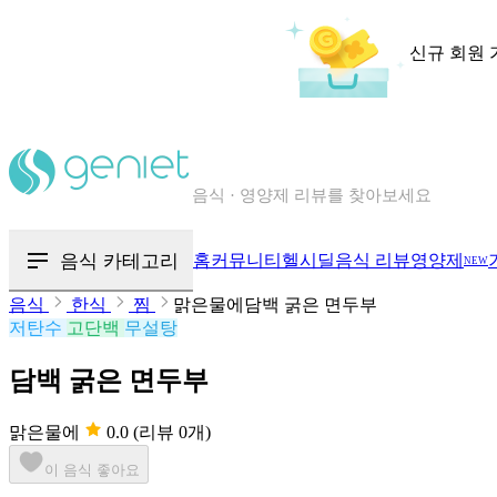
신규 회원 
칼로리와 영양성분을 검색해보세요
혈당 · 다이어트 음식 검색해보세요
음식 카테고리
홈
커뮤니티
헬시딜
음식 리뷰
영양제
NEW
음식 · 영양제 리뷰를 찾아보세요
음식
한식
찜
맑은물에담백 굵은 면두부
저탄수
고단백
무설탕
담백 굵은 면두부
맑은물에
0.0
(리뷰 0개)
이 음식 좋아요