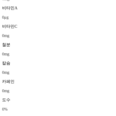
비타민A
0
μg
비타민C
0
mg
철분
0
mg
칼슘
0
mg
카페인
0
mg
도수
0
%