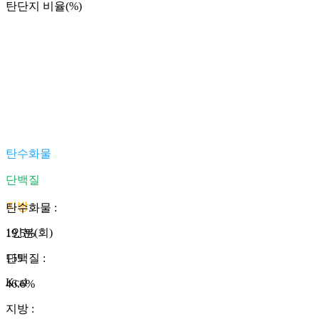
탄단지 비율(%)
탄수화물
단백질
지방
탄수화물
:
1인분(회)
19.5
%
155
단백질
:
Kcal
46.6
%
지방
: