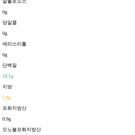
알룰로오스
0
g
당알콜
0
g
에리스리톨
0
g
단백질
18.1
g
지방
5.8
g
포화지방산
0.9
g
모노불포화지방산