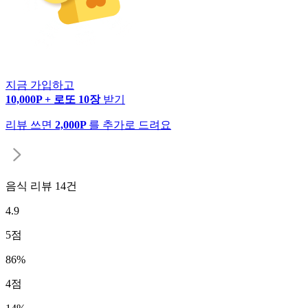
지금 가입하고
10,000P + 로또 10장
받기
리뷰 쓰면
2,000P
를 추가로 드려요
음식 리뷰
14
건
4.9
5
점
86
%
4
점