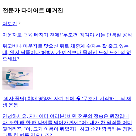
전문가 다이어트 매거진
더보기
마운자로 근육 빠지기 전에! '무조건' 챙겨야 하는 단백질 공식
위고비나 마운자로 맞으신 뒤로 체중계 숫자는 잘 줄고 있는
데, 왠지 팔뚝이나 허벅지가 예전보다 물러진 느낌 드신 적 없
으세요?
[의사 꿀팁] 치매 영양제 사기 전에 🧠 '무조건' 시작하는 뇌 재
생 운동
안녕하세요, 지니어터 여러분! 비만 전문의 정승은 원장입니
다. ✨한 해 한 해 나이를 먹어가면서 "어? 내가 차 열쇠를 어디
뒀더라?", "아, 그거 이름이 뭐였지?" 하고 순간 깜빡하는 경험,
다들 한 번쯤 있으시죠?