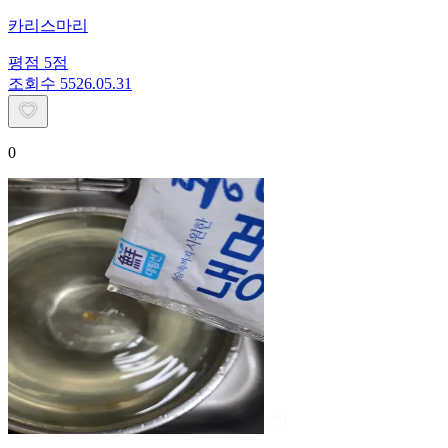
카리스마리
평점
5
점
조회수
55
26.05.31
0