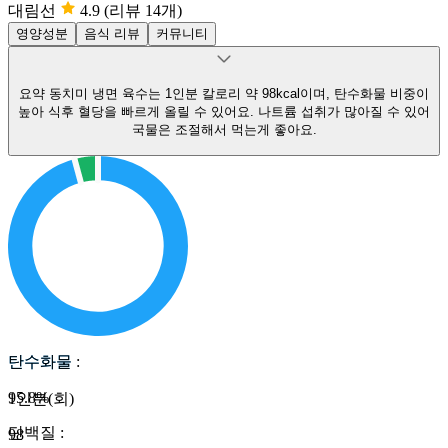
대림선
4.9
(리뷰 14개)
영양성분
음식 리뷰
커뮤니티
요약
동치미 냉면 육수는 1인분 칼로리 약 98kcal이며, 탄수화물 비중이
높아 식후 혈당을 빠르게 올릴 수 있어요.
나트륨 섭취가 많아질 수 있어
국물은 조절해서 먹는게 좋아요.
탄수화물
탄수화물
:
95.8
%
1인분(회)
단백질
:
98