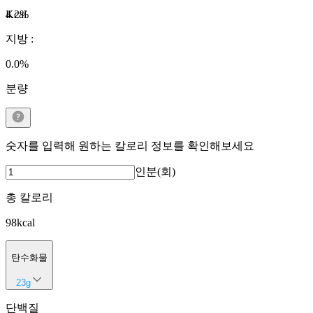
Kcal
4.2
%
지방
:
0.0
%
분량
숫자를 입력해 원하는 칼로리 정보를 확인해보세요
인분(회)
총 칼로리
98
kcal
탄수화물
23
g
단백질