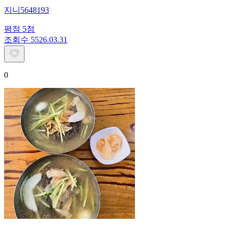
지니5648193
평점
5
점
조회수
55
26.03.31
0