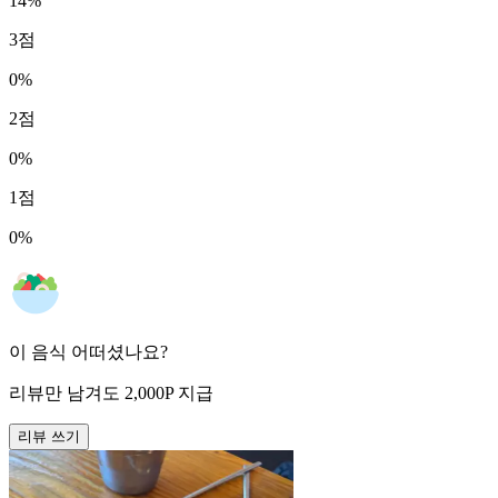
14
%
3
점
0
%
2
점
0
%
1
점
0
%
이 음식 어떠셨나요?
리뷰만 남겨도
2,000
P
지급
리뷰 쓰기