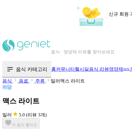
신규 회원 
칼로리와 영양성분을 검색해보세요
혈당 · 다이어트 음식 검색해보세요
음식 카테고리
홈
커뮤니티
헬시딜
음식 리뷰
영양제
NEW
음식 · 영양제 리뷰를 찾아보세요
음식
음료
주류
밀러맥스 라이트
저당
맥스 라이트
밀러
5.0
(리뷰 3개)
이 음식 좋아요