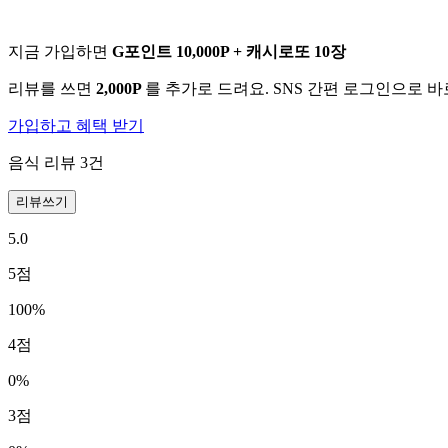
지금 가입하면
G포인트 10,000P + 캐시로또 10장
리뷰를 쓰면
2,000P
를 추가로 드려요. SNS 간편 로그인으로 
가입하고 혜택 받기
음식 리뷰
3
건
리뷰쓰기
5.0
5
점
100
%
4
점
0
%
3
점