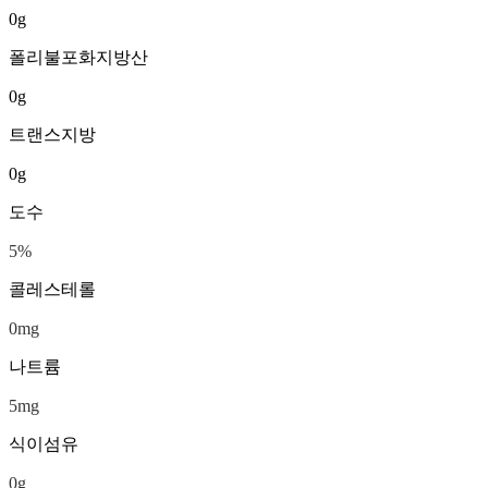
0
g
폴리불포화지방산
0
g
트랜스지방
0
g
도수
5
%
콜레스테롤
0
mg
나트륨
5
mg
식이섬유
0
g