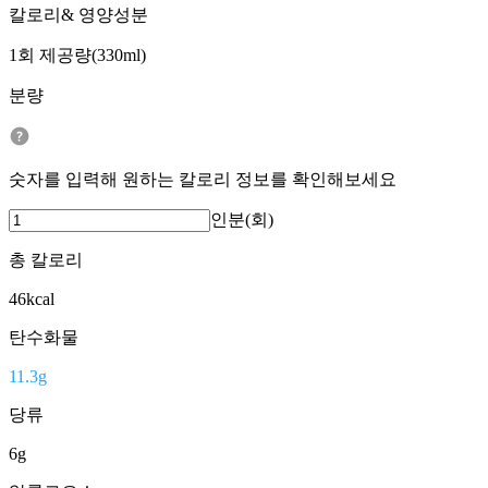
칼로리& 영양성분
1회 제공량(330ml)
분량
숫자를 입력해 원하는 칼로리 정보를 확인해보세요
인분(회)
총 칼로리
46
kcal
탄수화물
11.3
g
당류
6
g