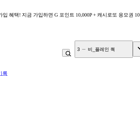
가입 혜택!
지금 가입하면
G 포인트 10,000P + 캐시로또 응모권 1
3
비_플레인 쿽
기록