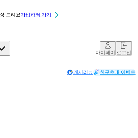
0장
드려요
가입하러 가기
마이페이지
로그인
캐시리뷰
친구초대 이벤트