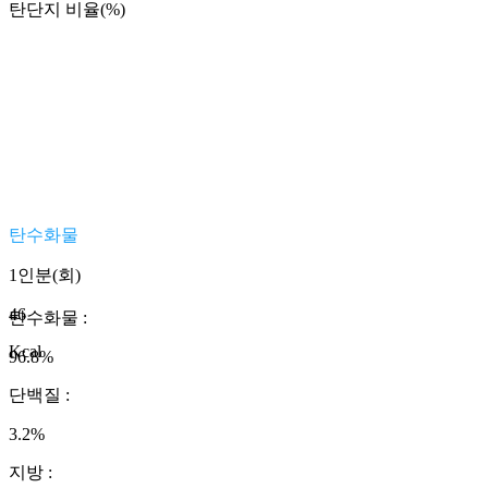
탄단지 비율(%)
탄수화물
1인분(회)
46
탄수화물
:
Kcal
96.8
%
단백질
:
3.2
%
지방
: