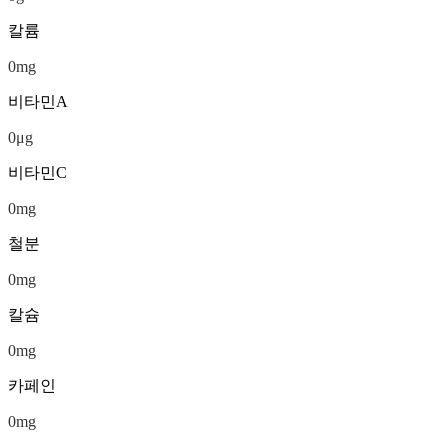
칼륨
0
mg
비타민A
0
μg
비타민C
0
mg
철분
0
mg
칼슘
0
mg
카페인
0
mg