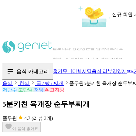
신규 회원 
칼로리와 영양성분을 검색해보세요
혈당 · 다이어트 음식 검색해보세요
음식 카테고리
홈
커뮤니티
헬시딜
음식 리뷰
영양제
NEW
음식 · 영양제 리뷰를 찾아보세요
음식
한식
국 / 탕 / 찌개
풀무원5분키친 육개장 순두부
저탄수
고단백
저당
고지방
5분키친 육개장 순두부찌개
풀무원
4.7
(리뷰 3개)
이 음식 좋아요