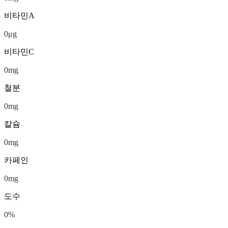
비타민A
0
μg
비타민C
0
mg
철분
0
mg
칼슘
0
mg
카페인
0
mg
도수
0
%