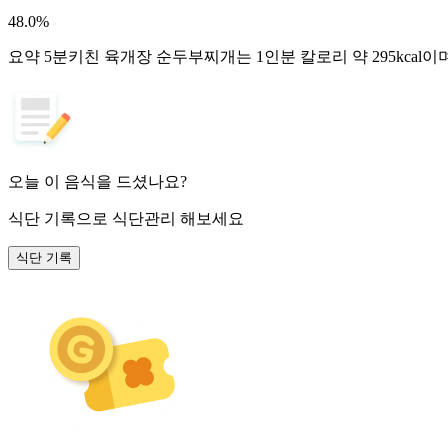
48.0
%
요약
5분키친 육개장 순두부찌개는 1인분 칼로리 약 295kcal이
오늘 이 음식을 드셨나요?
식단 기록
으로 식단관리 해보세요
식단 기록