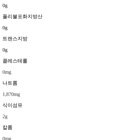
0
g
폴리불포화지방산
0
g
트랜스지방
0
g
콜레스테롤
0
mg
나트륨
1,870
mg
식이섬유
2
g
칼륨
0
mg