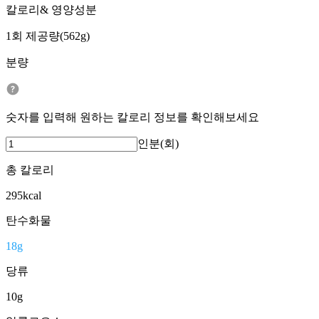
칼로리& 영양성분
1회 제공량(562g)
분량
숫자를 입력해 원하는 칼로리 정보를 확인해보세요
인분(회)
총 칼로리
295
kcal
탄수화물
18
g
당류
10
g