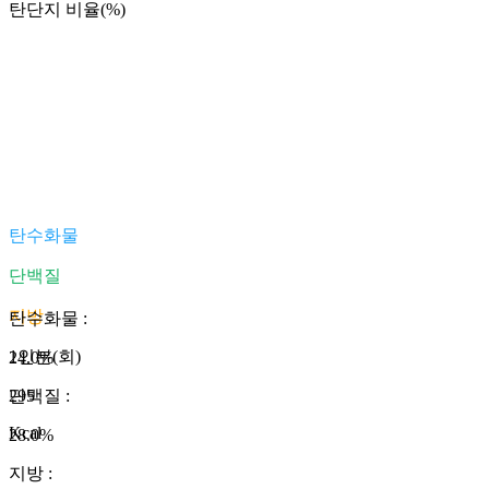
탄단지 비율(%)
탄수화물
단백질
지방
탄수화물
:
1인분(회)
24.0
%
295
단백질
:
Kcal
28.0
%
지방
: