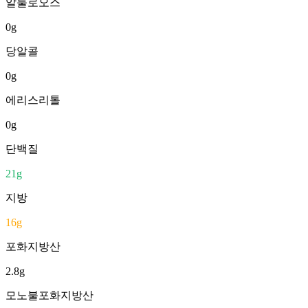
알룰로오스
0
g
당알콜
0
g
에리스리톨
0
g
단백질
21
g
지방
16
g
포화지방산
2.8
g
모노불포화지방산