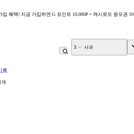
가입 혜택!
지금 가입하면
G 포인트 10,000P + 캐시로또 응모권 1
3
사과
기록
찌개