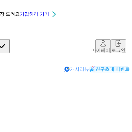
0장
드려요
가입하러 가기
마이페이지
로그인
캐시리뷰
친구초대 이벤트