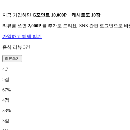
지금 가입하면
G포인트 10,000P + 캐시로또 10장
리뷰를 쓰면
2,000P
를 추가로 드려요. SNS 간편 로그인으로 
가입하고 혜택 받기
음식 리뷰
3
건
리뷰쓰기
4.7
5
점
67
%
4
점
33
%
3
점