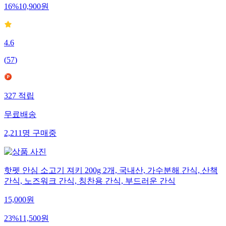
16
%
10,900
원
4.6
(
57
)
327
적립
무료배송
2,211
명
구매중
핫펫 안심 소고기 져키 200g 2개, 국내산, 가수분해 간식, 산책
간식, 노즈워크 간식, 칭찬용 간식, 부드러운 간식
15,000
원
23
%
11,500
원