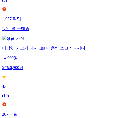
(
3
)
1,077
적립
1,404
명
구매중
미담채 쇠고기 다시 1kg 대용량 소고기다시다
14,900
원
54
%
6,900
원
4.6
(
16
)
207
적립