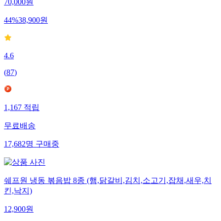
70,000
원
44
%
38,900
원
4.6
(
87
)
1,167
적립
무료배송
17,682
명
구매중
쉐프원 냉동 볶음밥 8종 (햄,닭갈비,김치,소고기,잡채,새우,치
킨,낙지)
12,900
원