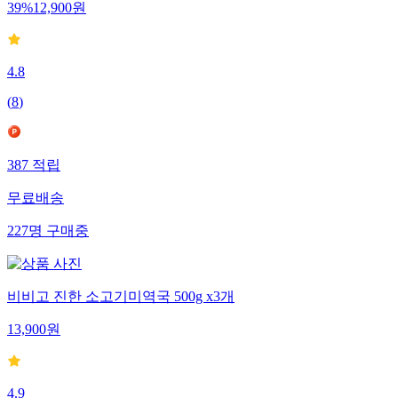
39
%
12,900
원
4.8
(
8
)
387
적립
무료배송
227
명
구매중
비비고 진한 소고기미역국 500g x3개
13,900
원