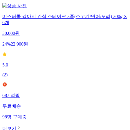
미스터쿡 강아지 간식 스테이크 3종(소고기/연어/오리) 300g X
6개
30,000
원
24
%
22,900
원
5.0
(
2
)
687
적립
무료배송
98
명
구매중