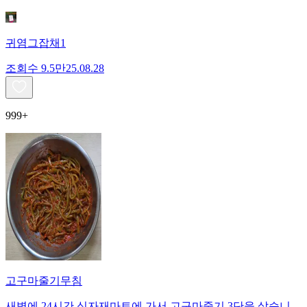
귀염그잡채1
조회수
9.5만
25.08.28
999+
고구마줄기무침
새벽에 24시간 식자재마트에 가서 고구마줄기 3단을 샀습니