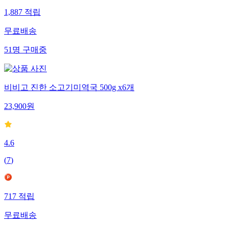
1,887
적립
무료배송
51
명
구매중
비비고 진한 소고기미역국 500g x6개
23,900
원
4.6
(
7
)
717
적립
무료배송