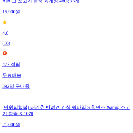
비비고 소고기 듬뿍 육개장 460g x3개
15,900
원
4.6
(
10
)
477
적립
무료배송
392
명
구매중
[만원의행복] 터키츄 반려견 간식 링타입 S 칠면조 &amp; 소고
기 힘줄 X 10개
21,000
원