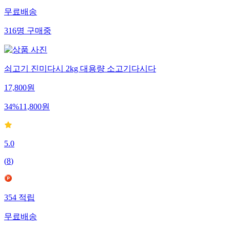
무료배송
316
명
구매중
쇠고기 진미다시 2kg 대용량 소고기다시다
17,800
원
34
%
11,800
원
5.0
(
8
)
354
적립
무료배송