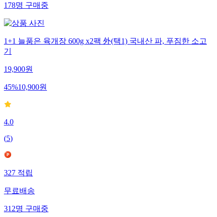
178
명
구매중
1+1 늘품은 육개장 600g x2팩 外(택1) 국내산 파, 푸짐한 소고
기
19,900
원
45
%
10,900
원
4.0
(
5
)
327
적립
무료배송
312
명
구매중