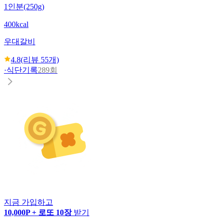
1인분(250g)
400kcal
우대갈비
4.8
(리뷰
55
개)
·
식단기록
289회
지금 가입하고
10,000P + 로또 10장
받기