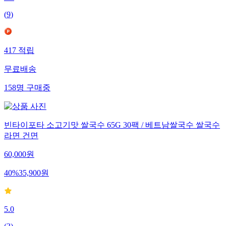
4.9
(
9
)
417
적립
무료배송
158
명
구매중
빈타이포타 소고기맛 쌀국수 65G 30팩 / 베트남쌀국수 쌀국수
라면 건면
60,000
원
40
%
35,900
원
5.0