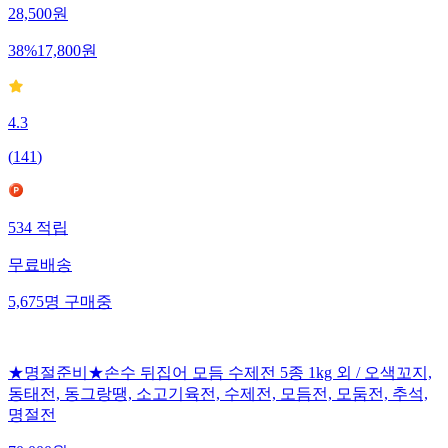
28,500
원
38
%
17,800
원
4.3
(
141
)
534
적립
무료배송
5,675
명
구매중
★명절준비★손수 뒤집어 모듬 수제전 5종 1kg 외 / 오색꼬지,
동태전, 동그랑땡, 소고기육전, 수제전, 모듬전, 모둠전, 추석,
명절전