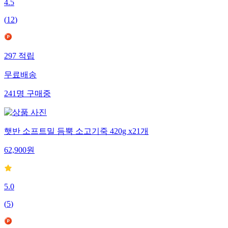
4.5
(
12
)
297
적립
무료배송
241
명
구매중
햇반 소프트밀 듬뿍 소고기죽 420g x21개
62,900
원
5.0
(
5
)