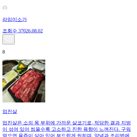
라임미소가
조회수
370
26.08.02
8
업진살
업진살은 소의 목 부위에 가까운 살코기로, 적당한 결과 지방
이 섞여 있어 씹을수록 고소하고 진한 육향이 느껴진다. 구워
먹으면 육즙이 살아 있어 부드럽게 씹히며, 양념과 조리법에