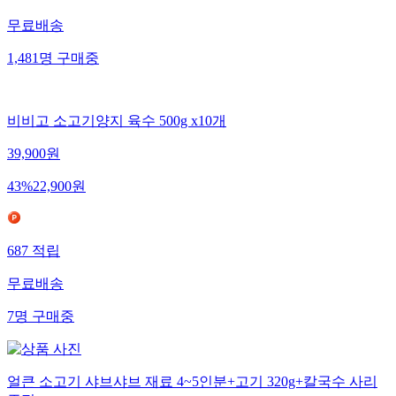
무료배송
1,481
명
구매중
비비고 소고기양지 육수 500g x10개
39,900
원
43
%
22,900
원
687
적립
무료배송
7
명
구매중
얼큰 소고기 샤브샤브 재료 4~5인분+고기 320g+칼국수 사리