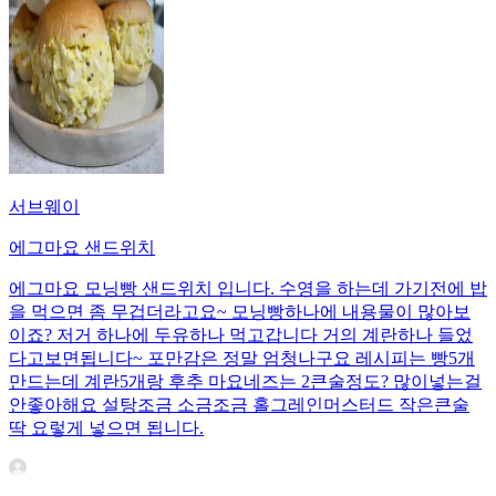
서브웨이
에그마요 샌드위치
에그마요 모닝빵 샌드위치 입니다. 수영을 하는데 가기전에 밥
을 먹으면 좀 무겁더라고요~ 모닝빵하나에 내용물이 많아보
이죠? 저거 하나에 두유하나 먹고갑니다 거의 계란하나 들었
다고보면됩니다~ 포만감은 정말 엄청나구요 레시피는 빵5개
만드는데 계란5개랑 후추 마요네즈는 2큰술정도? 많이넣는걸
안좋아해요 설탕조금 소금조금 홀그레인머스터드 작은큰술
딱 요렇게 넣으면 됩니다.