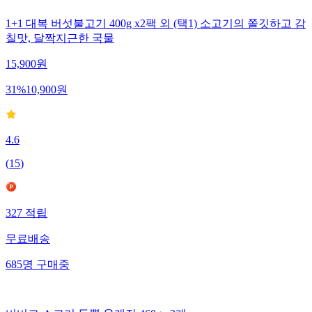
1+1 대복 버섯불고기 400g x2팩 외 (택1) 소고기의 쫄깃하고 감
칠맛, 달짝지근한 국물
15,900
원
31
%
10,900
원
4.6
(
15
)
327
적립
무료배송
685
명
구매중