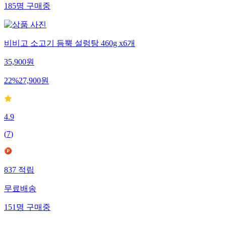
185
명
구매중
비비고 소고기 듬뿍 설렁탕 460g x6개
35,900
원
22
%
27,900
원
4.9
(
7
)
837
적립
무료배송
151
명
구매중