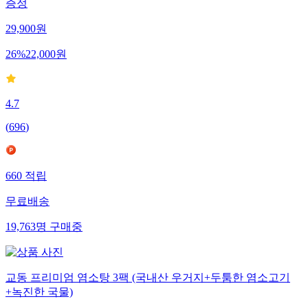
증정
29,900
원
26
%
22,000
원
4.7
(
696
)
660
적립
무료배송
19,763
명
구매중
교동 프리미엄 염소탕 3팩 (국내산 우거지+두툼한 염소고기
+녹진한 국물)