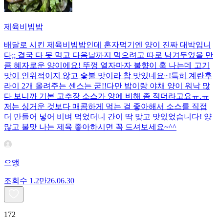
제육비빔밥
배달로 시킨 제육비빔밥인데 혼자먹기엔 양이 진짜 대박입니
다;; 결국 다 못 먹고 다음날까지 먹으려고 따로 남겨두었을 만
큼 혜자로운 양이에요! 뚜껑 열자마자 불향이 훅 나는데 고기
맛이 인위적이지 않고 숯불 맛이라 참 맛있네요~!특히 계란후
라이 2개 올려주는 센스는 굳!! ​다만 밥이랑 야채 양이 워낙 많
다 보니까 기본 고추장 소스가 양에 비해 좀 적더라고요ㅠ.ㅠ
저는 싱거운 것보다 매콤하게 먹는 걸 좋아해서 소스를 직접
더 만들어 넣어 비벼 먹었더니 간이 딱 맞고 맛있었습니다! 양
많고 불맛 나는 제육 좋아하시면 꼭 드셔보세요~^^
으앵
조회수
1.2만
26.06.30
172