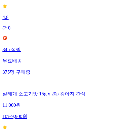
4.8
(
20
)
345
적립
무료배송
375
명
구매중
설레개 소고기맛 15g x 20p 강아지 간식
11,000
원
10
%
9,900
원