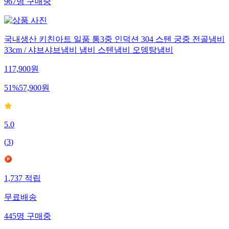
967
명
구매중
국내생산 키친아트 일품 통3중 인덕션 304 스텐 궁중 전골냄비
33cm / 샤브샤브냄비 냄비 스텐냄비 오뎅탕냄비
117,900
원
51
%
57,900
원
5.0
(
3
)
1,737
적립
무료배송
445
명
구매중