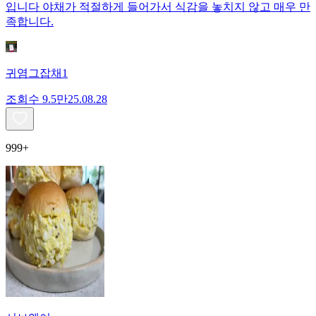
입니다 야채가 적절하게 들어가서 식감을 놓치지 않고 매우 만
족합니다.
귀염그잡채1
조회수
9.5만
25.08.28
999+