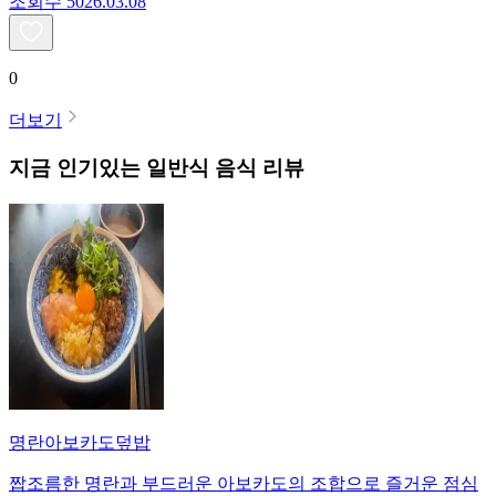
조회수
50
26.03.08
0
더보기
지금 인기있는
일반식
음식 리뷰
명란아보카도덮밥
짭조름한 명란과 부드러운 아보카도의 조합으로 즐거운 점심