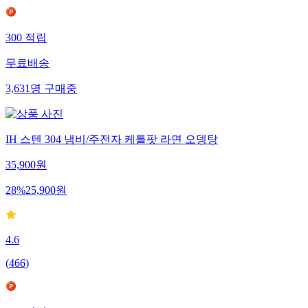
300
적립
무료배송
3,631
명
구매중
IH 스텐 304 냄비/주전자 케틀팟 라면 오뎅탕
35,900
원
28
%
25,900
원
4.6
(
466
)