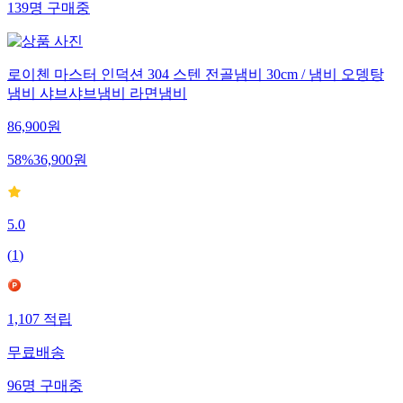
139
명
구매중
로이첸 마스터 인덕션 304 스텐 전골냄비 30cm / 냄비 오뎅탕
냄비 샤브샤브냄비 라면냄비
86,900
원
58
%
36,900
원
5.0
(
1
)
1,107
적립
무료배송
96
명
구매중