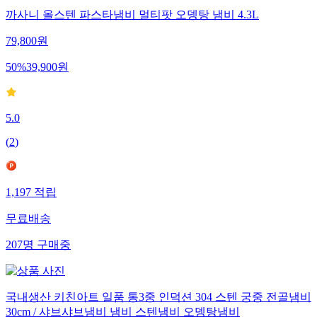
까사니 올스텐 파스타냄비 멀티팟 오뎅탕 냄비 4.3L
79,800
원
50
%
39,900
원
5.0
(
2
)
1,197
적립
무료배송
207
명
구매중
국내생산 키친아트 일품 통3중 인덕션 304 스텐 궁중 전골냄비
30cm / 샤브샤브냄비 냄비 스텐냄비 오뎅탕냄비