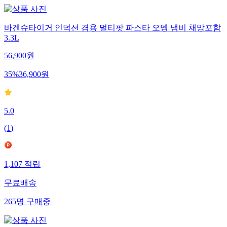
바겐슈타이거 인덕션 겸용 멀티팟 파스타 오뎅 냄비 채망포함
3.3L
56,900
원
35
%
36,900
원
5.0
(
1
)
1,107
적립
무료배송
265
명
구매중