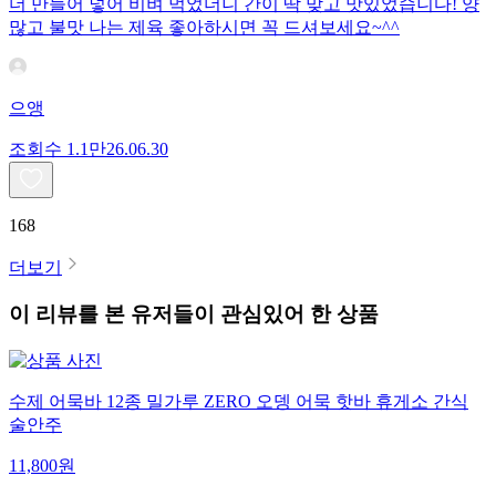
더 만들어 넣어 비벼 먹었더니 간이 딱 맞고 맛있었습니다! 양
많고 불맛 나는 제육 좋아하시면 꼭 드셔보세요~^^
으앵
조회수
1.1만
26.06.30
168
더보기
이 리뷰를 본 유저들이 관심있어 한 상품
수제 어묵바 12종 밀가루 ZERO 오뎅 어묵 핫바 휴게소 간식
술안주
11,800
원