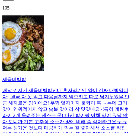
105
제육비빔밥
배달로 시킨 제육비빔밥인데 혼자먹기엔 양이 진짜 대박입니
다;; 결국 다 못 먹고 다음날까지 먹으려고 따로 남겨두었을 만
큼 혜자로운 양이에요! 뚜껑 열자마자 불향이 훅 나는데 고기
맛이 인위적이지 않고 숯불 맛이라 참 맛있네요~!특히 계란후
라이 2개 올려주는 센스는 굳!! ​다만 밥이랑 야채 양이 워낙 많
다 보니까 기본 고추장 소스가 양에 비해 좀 적더라고요ㅠ.ㅠ
저는 싱거운 것보다 매콤하게 먹는 걸 좋아해서 소스를 직접