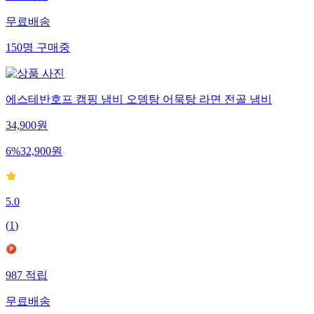
무료배송
150
명
구매중
에스테반호프 캠핑 냄비 오뎅탕 어묵탕 라면 전골 냄비
34,900
원
6
%
32,900
원
5.0
(
1
)
987
적립
무료배송