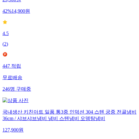
25,900
원
42
%
14,900
원
4.5
(
2
)
447
적립
무료배송
246
명
구매중
국내생산 키친아트 일품 통3중 인덕션 304 스텐 궁중 전골냄비
36cm / 샤브샤브냄비 냄비 스텐냄비 오뎅탕냄비
127,900
원