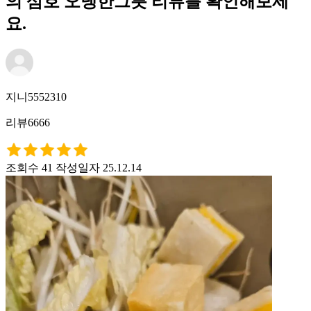
의 삼호 오뎅한그릇 리뷰를 확인해보세
요.
지니5552310
리뷰6666
조회수 41
작성일자 25.12.14