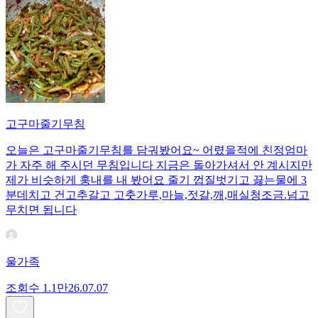
고구마줄기무침
오늘은 고구마줄기무침를 담궈봤어요~ 어렸을적에 친정엄마
가 자주 해 주시던 무침입니다 지금은 돌아가셔서 안 계시지만
제가 비슷하게 훙내를 내 봤어요 줄기 껍질벗기고 끓는물에 3
분데치고 건고추갈고 고춧가루,마늘,젓갈,깨,매실청조금.넘고
무치면 됩니다
울가족
조회수
1.1만
26.07.07