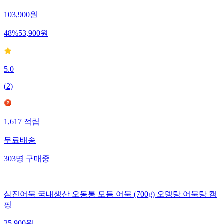
103,900
원
48
%
53,900
원
5.0
(
2
)
1,617
적립
무료배송
303
명
구매중
삼진어묵 국내생산 오동통 모듬 어묵 (700g) 오뎅탕 어묵탕 캠
핑