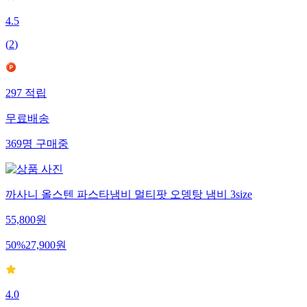
4.5
(
2
)
297
적립
무료배송
369
명
구매중
까사니 올스텐 파스타냄비 멀티팟 오뎅탕 냄비 3size
55,800
원
50
%
27,900
원
4.0