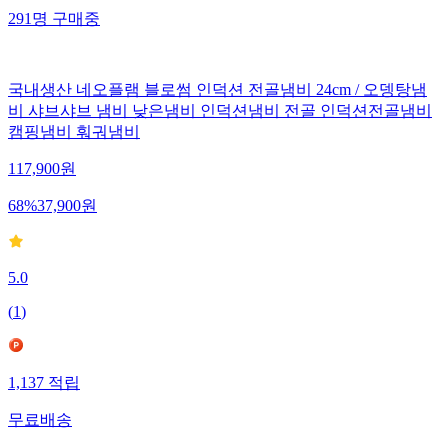
291
명
구매중
국내생산 네오플램 블로썸 인덕션 전골냄비 24cm / 오뎅탕냄
비 샤브샤브 냄비 낮은냄비 인덕션냄비 전골 인덕션전골냄비
캠핑냄비 훠궈냄비
117,900
원
68
%
37,900
원
5.0
(
1
)
1,137
적립
무료배송