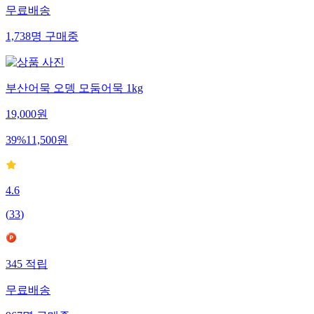
무료배송
1,738
명
구매중
부산어묵 오뎅 모둠어묵 1kg
19,000
원
39
%
11,500
원
4.6
(
33
)
345
적립
무료배송