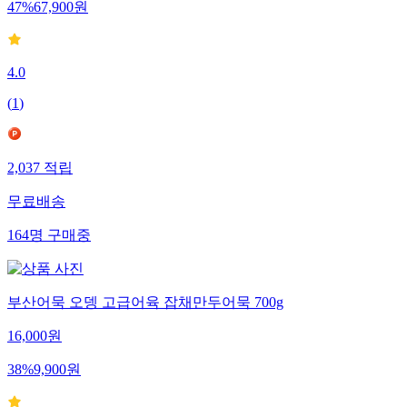
47
%
67,900
원
4.0
(
1
)
2,037
적립
무료배송
164
명
구매중
부산어묵 오뎅 고급어육 잡채만두어묵 700g
16,000
원
38
%
9,900
원