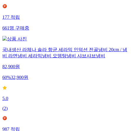
177
적립
661
명
구매중
국내생산 라체나 솔라 항균 세라믹 인덕션 전골냄비 20cm / 냄
비 라면냄비 세라믹냄비 오뎅탕냄비 샤브샤브냄비
82,900
원
60
%
32,900
원
5.0
(
2
)
987
적립