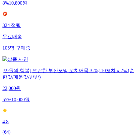
8
%
10,800
원
324
적립
무료배송
105
명
구매중
[만원의 행복] 뜨끈한 부산오뎅 꼬치어묵 320g 10꼬치 x 2팩(순
한맛/매운맛/반반)
22,000
원
55
%
10,000
원
4.8
(
64
)