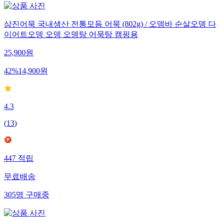
삼진어묵 국내생산 전통모듬 어묵 (802g) / 오뎅바 순살오뎅 다
이어트오뎅 오뎅 오뎅탕 어묵탕 캠핑용
25,900
원
42
%
14,900
원
4.3
(
13
)
447
적립
무료배송
305
명
구매중