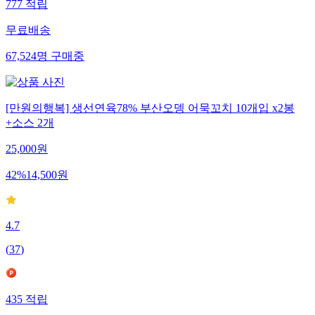
777
적립
무료배송
67,524
명
구매중
[만원의행복] 생선연육78% 부산오뎅 어묵꼬치 10개입 x2봉
+소스 2개
25,000
원
42
%
14,500
원
4.7
(
37
)
435
적립