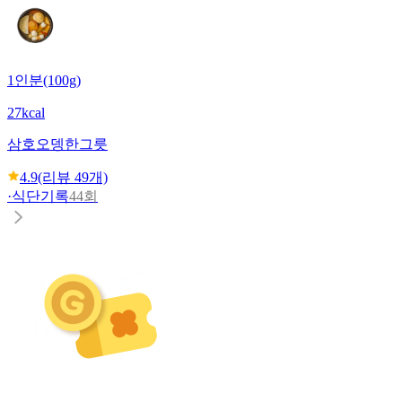
1인분(100g)
27kcal
삼호
오뎅한그릇
4.9
(리뷰
49
개)
·
식단기록
44회