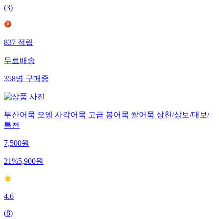
(
3
)
837
적립
무료배송
358
명
구매중
부산어묵 오뎅 사각어묵 고급 봉어묵 쌀어묵 상천/상보/대보/
특천
7,500
원
21
%
5,900
원
4.6
(
8
)