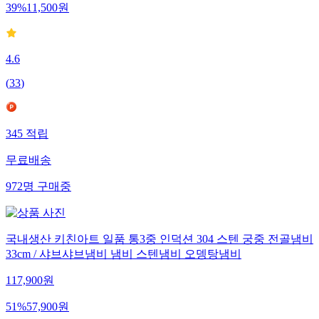
39
%
11,500
원
4.6
(
33
)
345
적립
무료배송
972
명
구매중
국내생산 키친아트 일품 통3중 인덕션 304 스텐 궁중 전골냄비
33cm / 샤브샤브냄비 냄비 스텐냄비 오뎅탕냄비
117,900
원
51
%
57,900
원