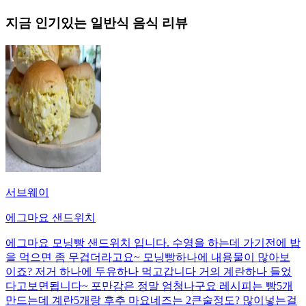
지금 인기있는
일반식
음식 리뷰
서브웨이
에그마요 샌드위치
에그마요 모닝빵 샌드위치 입니다. 수영을 하는데 가기전에 밥
을 먹으면 좀 무겁더라고요~ 모닝빵하나에 내용물이 많아보
이죠? 저거 하나에 두유하나 먹고갑니다 거의 계란하나 들었
다고보면됩니다~ 포만감은 정말 엄청나구요 레시피는 빵5개
만드는데 계란5개랑 후추 마요네즈는 2큰술정도? 많이넣는걸