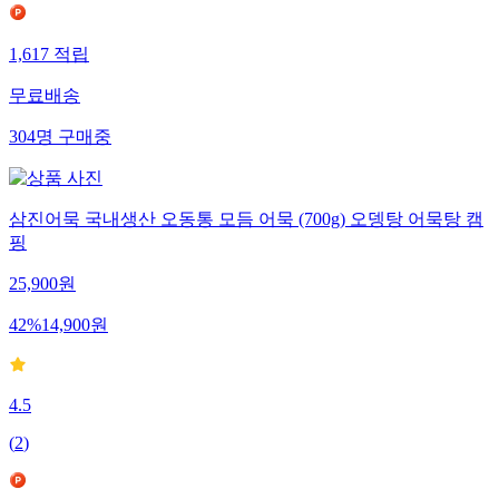
1,617
적립
무료배송
304
명
구매중
삼진어묵 국내생산 오동통 모듬 어묵 (700g) 오뎅탕 어묵탕 캠
핑
25,900
원
42
%
14,900
원
4.5
(
2
)