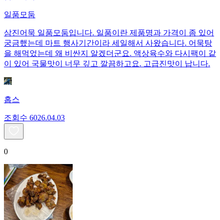
일품모둠
삼진어묵 일품모둠입니다. 일품이란 제품명과 가격이 좀 있어
궁금했는데 마트 행사기간이라 세일해서 사왔습니다. 어묵탕
을 해먹었는데 왜 비싼지 알겠더군요. 액상육수와 다시팩이 같
이 있어 국물맛이 너무 깊고 깔끔하고요. 고급진맛이 납니다.
홉스
조회수
60
26.04.03
0