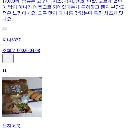
17,000원. 종류는 고구마, 치즈, 김치, 땡초, 단팥. 고로케 겉면
이 빵이 아니라 어묵으로 되어있다는게 특히하고 왠지 부담도
적은 느낌이네요. 모든 맛이 다 나름 맛있는데 특히 치즈가 맛
나요.
지니6327
조회수
900
26.04.08
11
삼진어묵