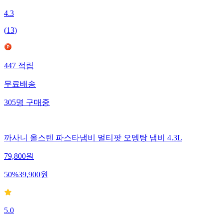
4.3
(
13
)
447
적립
무료배송
305
명
구매중
까사니 올스텐 파스타냄비 멀티팟 오뎅탕 냄비 4.3L
79,800
원
50
%
39,900
원
5.0