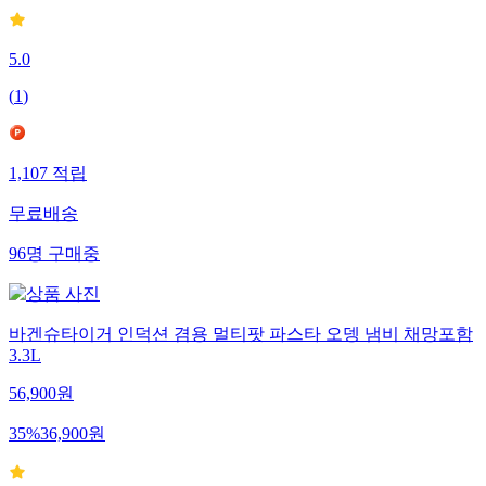
5.0
(
1
)
1,107
적립
무료배송
96
명
구매중
바겐슈타이거 인덕션 겸용 멀티팟 파스타 오뎅 냄비 채망포함
3.3L
56,900
원
35
%
36,900
원