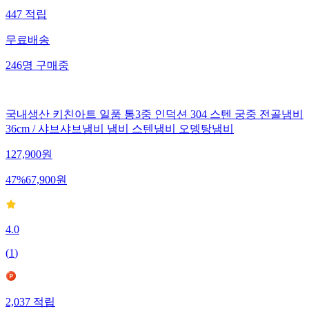
447
적립
무료배송
246
명
구매중
국내생산 키친아트 일품 통3중 인덕션 304 스텐 궁중 전골냄비
36cm / 샤브샤브냄비 냄비 스텐냄비 오뎅탕냄비
127,900
원
47
%
67,900
원
4.0
(
1
)
2,037
적립