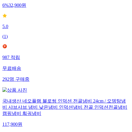
6
%
32,900
원
5.0
(
1
)
987
적립
무료배송
292
명
구매중
국내생산 네오플램 블로썸 인덕션 전골냄비 24cm / 오뎅탕냄
비 샤브샤브 냄비 낮은냄비 인덕션냄비 전골 인덕션전골냄비
캠핑냄비 훠궈냄비
117,900
원