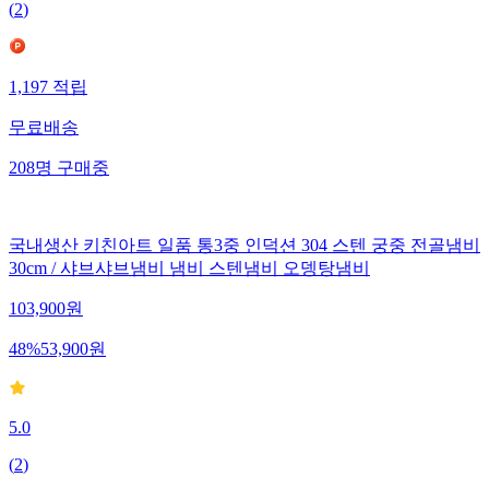
(
2
)
1,197
적립
무료배송
208
명
구매중
국내생산 키친아트 일품 통3중 인덕션 304 스텐 궁중 전골냄비
30cm / 샤브샤브냄비 냄비 스텐냄비 오뎅탕냄비
103,900
원
48
%
53,900
원
5.0
(
2
)