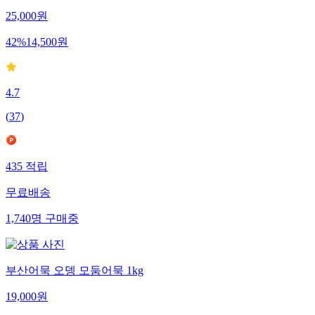
25,000
원
42
%
14,500
원
4.7
(
37
)
435
적립
무료배송
1,740
명
구매중
부산어묵 오뎅 모둠어묵 1kg
19,000
원