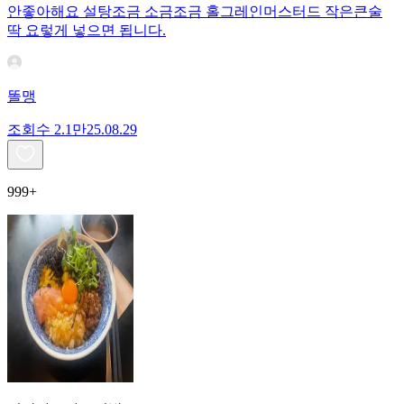
안좋아해요 설탕조금 소금조금 홀그레인머스터드 작은큰술
딱 요렇게 넣으면 됩니다.
똘맹
조회수
2.1만
25.08.29
999+