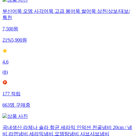
부산어묵 오뎅 사각어묵 고급 봉어묵 쌀어묵 상천/상보/대보/
특천
7,500
원
21
%
5,900
원
4.6
(
8
)
177
적립
663
명
구매중
국내생산 라체나 솔라 항균 세라믹 인덕션 전골냄비 20cm / 냄
비 라면냄비 세라믹냄비 오뎅탕냄비 샤브샤브냄비