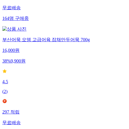
무료배송
164
명
구매중
부산어묵 오뎅 고급어육 잡채만두어묵 700g
16,000
원
38
%
9,900
원
4.5
(
2
)
297
적립
무료배송