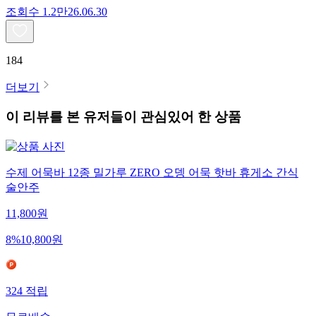
조회수
1.2만
26.06.30
184
더보기
이 리뷰를 본 유저들이 관심있어 한 상품
수제 어묵바 12종 밀가루 ZERO 오뎅 어묵 핫바 휴게소 간식
술안주
11,800
원
8
%
10,800
원
324
적립