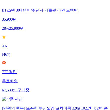
IH 스텐 304 냄비/주전자 케틀팟 라면 오뎅탕
35,900
원
28
%
25,900
원
4.6
(
467
)
777
적립
무료배송
67,530
명
구매중
[만원의 행복] 뜨끈한 부산오뎅 꼬치어묵 320g 10꼬치 x 2팩(순