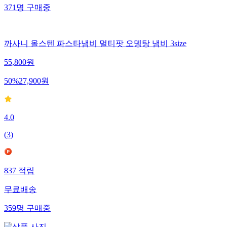
371
명
구매중
까사니 올스텐 파스타냄비 멀티팟 오뎅탕 냄비 3size
55,800
원
50
%
27,900
원
4.0
(
3
)
837
적립
무료배송
359
명
구매중