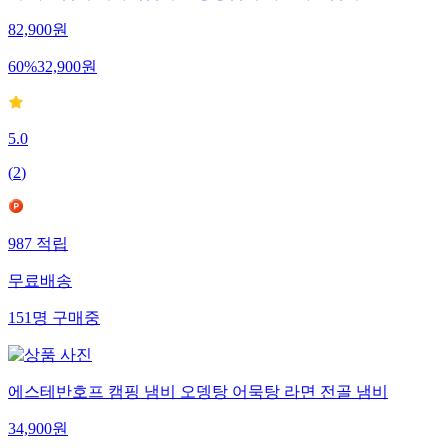
82,900
원
60
%
32,900
원
5.0
(
2
)
987
적립
무료배송
151
명
구매중
에스테반호프 캠핑 냄비 오뎅탕 어묵탕 라면 전골 냄비
34,900
원