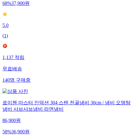
68
%
37,900
원
5.0
(
1
)
1,137
적립
무료배송
140
명
구매중
로이첸 마스터 인덕션 304 스텐 전골냄비 30cm / 냄비 오뎅탕
냄비 샤브샤브냄비 라면냄비
86,900
원
58
%
36,900
원