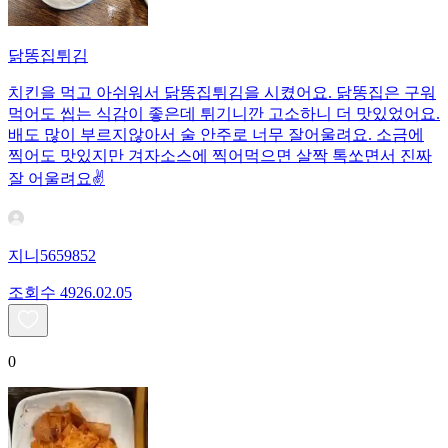
닭똥집튀김
치킨을 먹고 아쉬워서 닭똥집튀김을 시켰어요. 닭똥집은 구워
먹어도 씹는 식감이 좋은데 튀기니깐 고소하니 더 맛있었어요.
배도 많이 부르지않아서 술 안주로 너무 잘어울려요. 소금에
찍어도 맛있지만 겨자소스에 찍어먹으면 살짝 톡쏘면서 진짜
잘 어울려요✌️
지니5659852
조회수
49
26.02.05
0