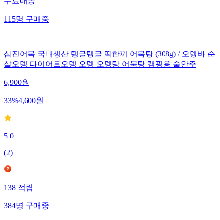
무료배송
115
명
구매중
삼진어묵 국내생산 탱글탱글 딱한끼 어묵탕 (308g) / 오뎅바 순
살오뎅 다이어트오뎅 오뎅 오뎅탕 어묵탕 캠핑용 술안주
6,900
원
33
%
4,600
원
5.0
(
2
)
138
적립
384
명
구매중