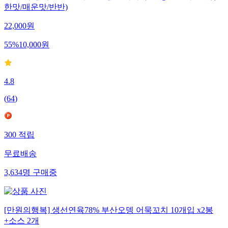
한맛/매운맛/반반)
22,000
원
55
%
10,000
원
4.8
(
64
)
300
적립
무료배송
3,634
명
구매중
[만원의행복] 생선연육78% 부산오뎅 어묵꼬치 10개입 x2봉
+소스 2개