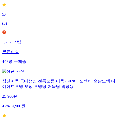
5.0
(
3
)
1,737
적립
무료배송
447
명
구매중
삼진어묵 국내생산 전통모듬 어묵 (802g) / 오뎅바 순살오뎅 다
이어트오뎅 오뎅 오뎅탕 어묵탕 캠핑용
25,900
원
42
%
14,900
원