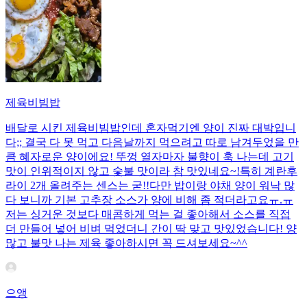
제육비빔밥
배달로 시킨 제육비빔밥인데 혼자먹기엔 양이 진짜 대박입니
다;; 결국 다 못 먹고 다음날까지 먹으려고 따로 남겨두었을 만
큼 혜자로운 양이에요! 뚜껑 열자마자 불향이 훅 나는데 고기
맛이 인위적이지 않고 숯불 맛이라 참 맛있네요~!특히 계란후
라이 2개 올려주는 센스는 굳!! ​다만 밥이랑 야채 양이 워낙 많
다 보니까 기본 고추장 소스가 양에 비해 좀 적더라고요ㅠ.ㅠ
저는 싱거운 것보다 매콤하게 먹는 걸 좋아해서 소스를 직접
더 만들어 넣어 비벼 먹었더니 간이 딱 맞고 맛있었습니다! 양
많고 불맛 나는 제육 좋아하시면 꼭 드셔보세요~^^
으앵