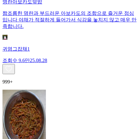
명란아보카도덮밥
짭조름한 명란과 부드러운 아보카도의 조합으로 즐거운 점심
입니다 야채가 적절하게 들어가서 식감을 놓치지 않고 매우 만
족합니다.
귀염그잡채1
조회수
9.6만
25.08.28
999+