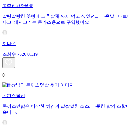
고추잡채&꽃빵
말랑말랑한 꽃빵에 고추잡채 싸서 먹고 싶었던.... 다음날.. 마트에
사고. 돼지고기는 돈가스용으로 구입했어요
지니01
조회수
75
26.01.19
0
돈까스덮밥
돈까스덮밥은 바삭한 튀김과 달짭짤한 소스, 따뜻한 밥의 조합이
습니다.