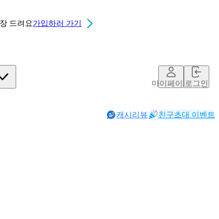
0장
드려요
가입하러 가기
마이페이지
로그인
캐시리뷰
친구초대 이벤트