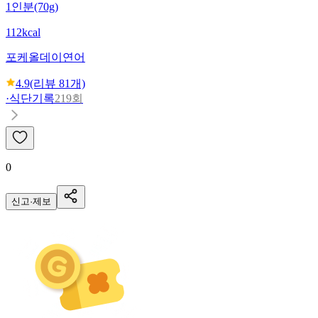
1인분(70g)
112kcal
포케올데이
연어
4.9
(리뷰
81
개)
·
식단기록
219회
0
신고·제보