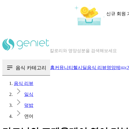
신규 회원 
칼로리와 영양성분을 검색해보세요
혈당 · 다이어트 음식 검색해보세요
음식 · 영양제 리뷰를 찾아보세요
음식 카테고리
홈
커뮤니티
헬시딜
음식 리뷰
영양제
NEW
음식 리뷰
일식
덮밥
연어