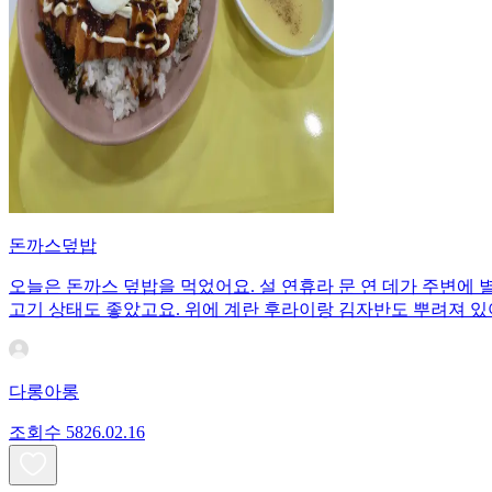
돈까스덮밥
오늘은 돈까스 덮밥을 먹었어요. 설 연휴라 문 연 데가 주변에 
고기 상태도 좋았고요. 위에 계란 후라이랑 김자반도 뿌려져 있
다롱아롱
조회수
58
26.02.16