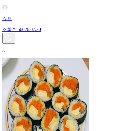
쥬진
조회수
560
26.07.30
8