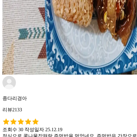
종다리경아
리뷰2133
조회수 30
작성일자 25.12.19
점심으로 콩나물잡채랑 주먹밥을 먹었네요. 주먹밥은 간장으로