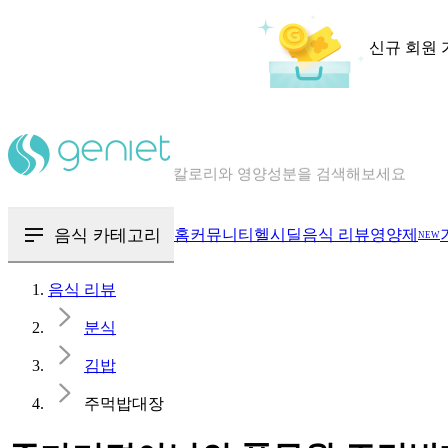
신규 회원 
칼로리와 영양성분을 검색해보세요
혈당 · 다이어트 음식 검색해보세요
음식 · 영양제 리뷰를 찾아보세요
음식 카테고리
홈
커뮤니티
헬시딜
음식 리뷰
영양제
NEW
음식 리뷰
분식
김밥
주먹밥대장