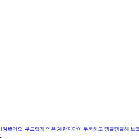
시켜봤어요. 부드럽게 익은 계란지단이 두툼하고 탱글탱글해 보
요