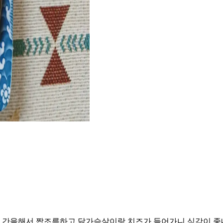
 간을해서 짭조름하고 닭가슴살이랑 치즈가 들어가니 식감이 좋네