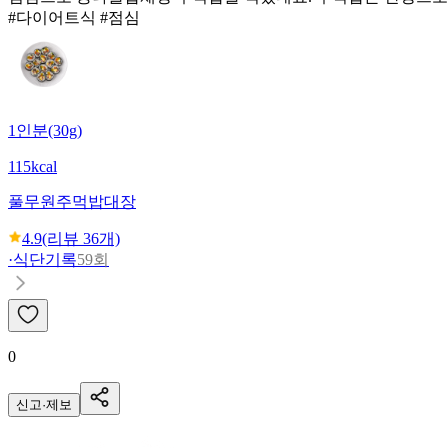
#다이어트식 #점심
1인분(30g)
115kcal
풀무원
주먹밥대장
4.9
(리뷰
36
개)
·
식단기록
59회
0
신고·제보