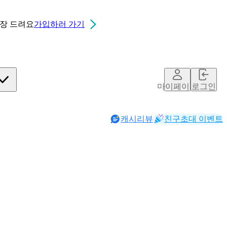
0장
드려요
가입하러 가기
마이페이지
로그인
캐시리뷰
친구초대 이벤트