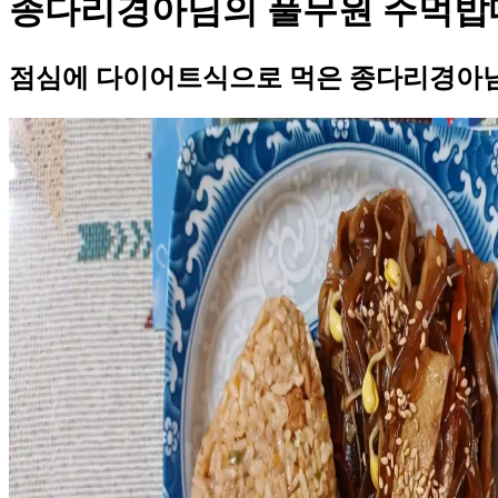
종다리경아님의 풀무원 주먹밥
점심에 다이어트식으로 먹은 종다리경아님