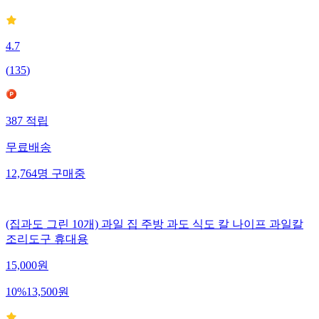
4.7
(
135
)
387
적립
무료배송
12,764
명
구매중
(집과도 그린 10개) 과일 집 주방 과도 식도 칼 나이프 과일칼
조리도구 휴대용
15,000
원
10
%
13,500
원