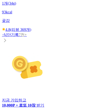
1개(34g)
93kcal
곶감
4.8
(리뷰
369
개)
·
식단기록
7천+
지금 가입하고
10,000P + 로또 10장
받기