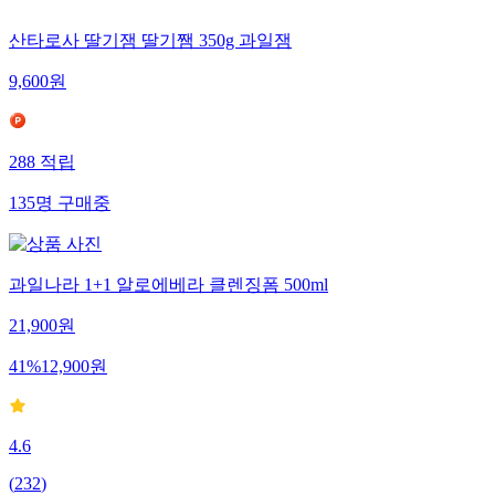
산타로사 딸기잼 딸기쨈 350g 과일잼
9,600
원
288
적립
135
명
구매중
과일나라 1+1 알로에베라 클렌징폼 500ml
21,900
원
41
%
12,900
원
4.6
(
232
)