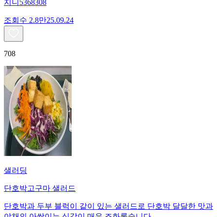
지니5368308
조회수
2.8만
25.09.24
708
샐러딩
단호박고구마 샐러드
단호박과 두부 블럭이 같이 있는 샐러드로 단호박 달달한 맛과
야채의 아싹이는 식감이 매우 조화롭습니다.