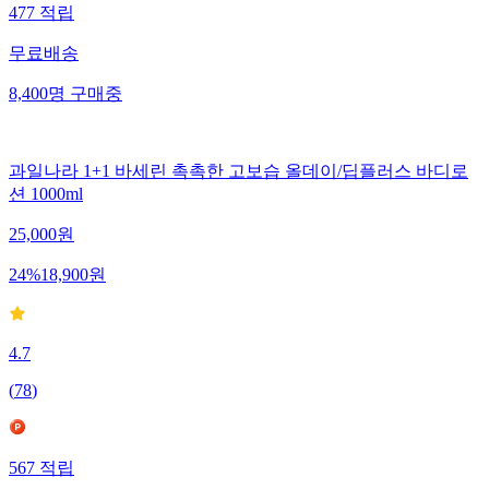
477
적립
무료배송
8,400
명
구매중
과일나라 1+1 바세린 촉촉한 고보습 올데이/딥플러스 바디로
션 1000ml
25,000
원
24
%
18,900
원
4.7
(
78
)
567
적립