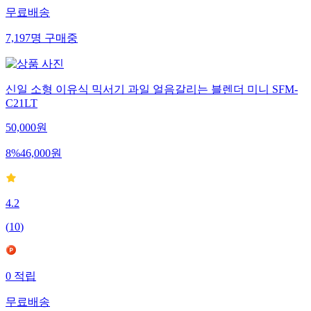
무료배송
7,197
명
구매중
신일 소형 이유식 믹서기 과일 얼음갈리는 블렌더 미니 SFM-
C21LT
50,000
원
8
%
46,000
원
4.2
(
10
)
0
적립
무료배송