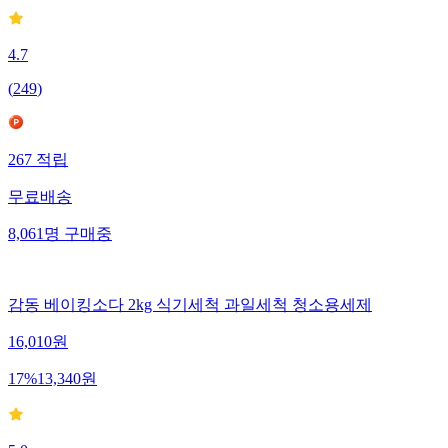
4.7
(
249
)
267
적립
무료배송
8,061
명
구매중
감동 베이킹소다 2kg 식기세척 과일세척 청소용세제
16,010
원
17
%
13,340
원