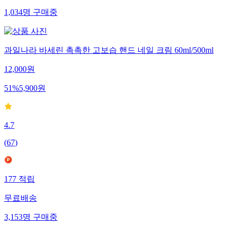
1,034
명
구매중
과일나라 바세린 촉촉한 고보습 핸드 네일 크림 60ml/500ml
12,000
원
51
%
5,900
원
4.7
(
67
)
177
적립
무료배송
3,153
명
구매중