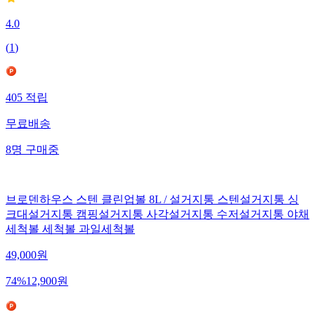
4.0
(
1
)
405
적립
무료배송
8
명
구매중
브로덴하우스 스텐 클린업볼 8L / 설거지통 스텐설거지통 싱
크대설거지통 캠핑설거지통 사각설거지통 수저설거지통 야채
세척볼 세척볼 과일세척볼
49,000
원
74
%
12,900
원