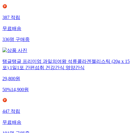
387
적립
무료배송
336
명
구매중
탱글탱글 프리미엄 과일의여왕 석류콜라겐젤리스틱 (20g x 15
포) 1일1포 간편섭취 건강간식 영양간식
29,800
원
50
%
14,900
원
447
적립
무료배송