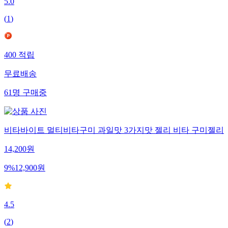
5.0
(
1
)
400
적립
무료배송
61
명
구매중
비타바이트 멀티비타구미 과일맛 3가지맛 젤리 비타 구미젤리
14,200
원
9
%
12,900
원
4.5
(
2
)