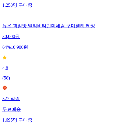
1,258
명
구매중
뉴온 과일맛 멀티비타민미네랄 구미젤리 80정
30,000
원
64
%
10,900
원
4.8
(
58
)
327
적립
무료배송
1,695
명
구매중