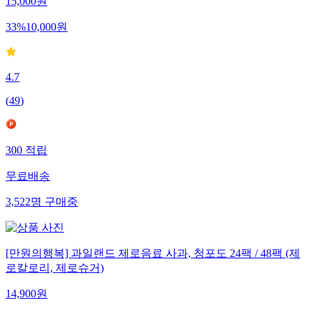
15,000
원
33
%
10,000
원
4.7
(
49
)
300
적립
무료배송
3,522
명
구매중
[만원의행복] 과일랜드 제로음료 사과, 청포도 24팩 / 48팩 (제
로칼로리, 제로슈거)
14,900
원