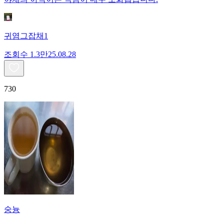
귀염그잡채1
조회수
1.3만
25.08.28
730
숭늉