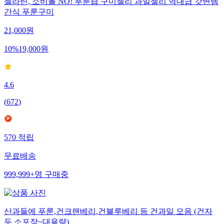
젤라틴, 소비톨 NO! 푸룬즙 구미젤리 과일젤리 역대급 갓변템
간식 푸룬구미
21,000
원
10
%
19,000
원
4.6
(
672
)
570
적립
무료배송
999,999+
명
구매중
산과들에 푸룬,건크랜베리,건블루베리 등 건과일 모음 (건자
두 소포장~대용량)