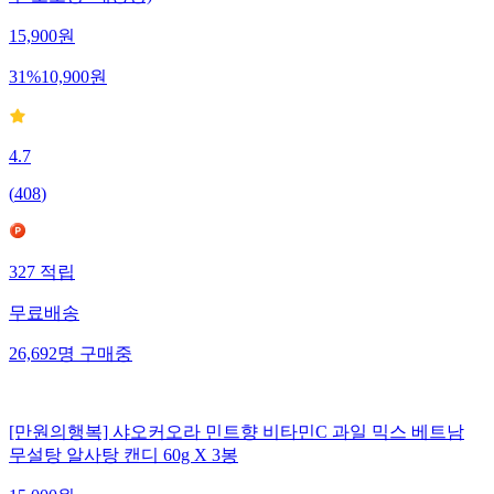
15,900
원
31
%
10,900
원
4.7
(
408
)
327
적립
무료배송
26,692
명
구매중
[만원의행복] 샤오커오라 민트향 비타민C 과일 믹스 베트남
무설탕 알사탕 캔디 60g X 3봉