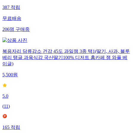
387
적립
무료배송
206
명
구매중
복음자리 당류감소 건강 45도 과일잼 3종 택1(딸기, 사과, 블루
베리 탱글 과육식감 국산딸기100% 디저트 홈카페 잼 와플 베
이글)
5,500
원
5.0
(
11
)
165
적립