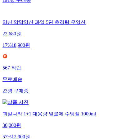
191
명
구매중
양산 암막양산 과일 5단 초경량 우양산
22,680
원
17
%
18,900
원
567
적립
무료배송
23
명
구매중
과일나라 1+1 대용량 알로에 수딩젤 1000ml
30,000
원
57
%
12,900
원