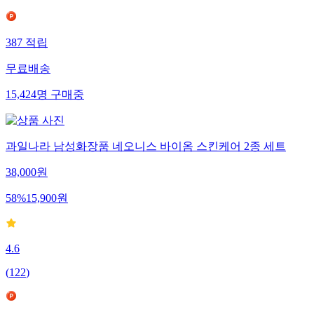
387
적립
무료배송
15,424
명
구매중
과일나라 남성화장품 네오니스 바이옴 스킨케어 2종 세트
38,000
원
58
%
15,900
원
4.6
(
122
)