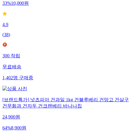
33
%
10,000
원
4.9
(
38
)
300
적립
무료배송
1,402
명
구매중
[브랜드특가] 넛츠피아 건과일 1kg 건블루베리 건망고 건살구
건무화과 건자두 건크랜베리 바나나칩
24,900
원
64
%
8,900
원