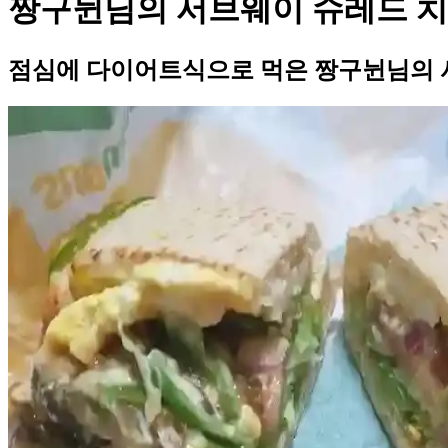
짱구뉜님의 서브웨이 슈레드 치
점심에 다이어트식으로 먹은 짱구뉜님의 