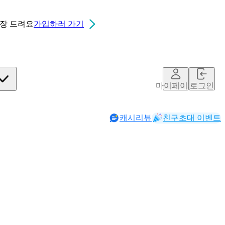
0장
드려요
가입하러 가기
마이페이지
로그인
캐시리뷰
친구초대 이벤트