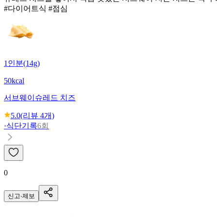
#다이어트식 #점심
1인분(14g)
50kcal
서브웨이
슈레드 치즈
5.0
(리뷰
4
개)
·
식단기록
6회
0
신고·제보