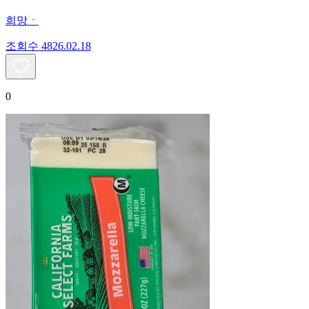
희망ㆍ
조회수
48
26.02.18
0