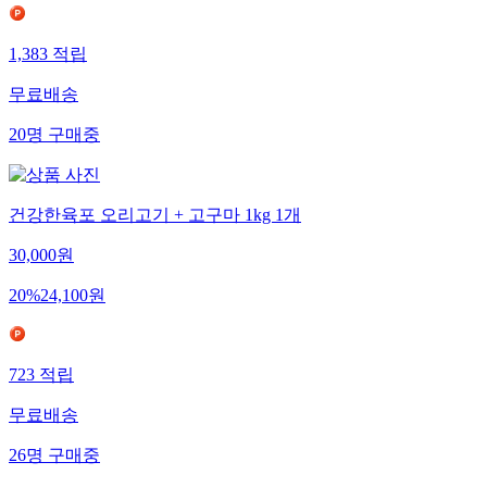
1,383
적립
무료배송
20
명
구매중
건강한육포 오리고기 + 고구마 1kg 1개
30,000
원
20
%
24,100
원
723
적립
무료배송
26
명
구매중