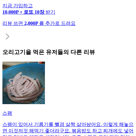
지금 가입하고
10,000P + 로또 10장
받기
리뷰 쓰면
2,000P
를 추가로 드려요
오리고기
을 먹은 유저들의 다른 리뷰
스팸
스팸이 있어서 기름기를 뺄겸 살짝 삶아놨어요. 이렇게 해놓으
면 이것저것 해먹기 좋더라구요. 볶음밥도 하고 찌개에도 넣어