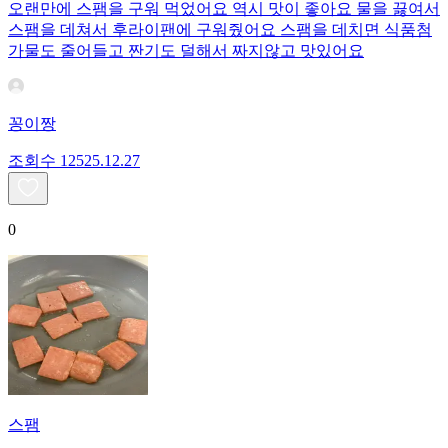
오랜만에 스팸을 구워 먹었어요 역시 맛이 좋아요 물을 끓여서
스팸을 데쳐서 후라이팬에 구워줬어요 스팸을 데치면 식품첨
가물도 줄어들고 짠기도 덜해서 짜지않고 맛있어요
꽁이짱
조회수
125
25.12.27
0
스팸