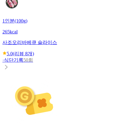
1인분(100g)
265kcal
사조
오리바베큐 슬라이스
5.0
(리뷰
8
개)
·
식단기록
50회