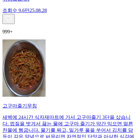
조회수
9.6만
25.08.28
999+
고구마줄기무침
새벽에 24시간 식자재마트에 가서 고구마줄기 3단을 샀습니
다. 껍질을 벗겨서 끓는 물에 고구마 줄기가 약간 익으면 얼른
찬물에 헹굽니다. 물기를 짜고, 밀가루 풀을 쑤어서 김치를 담
듯이 갖은 양념으로 버무리면 자연적인 단맛과 아삭한 식감에