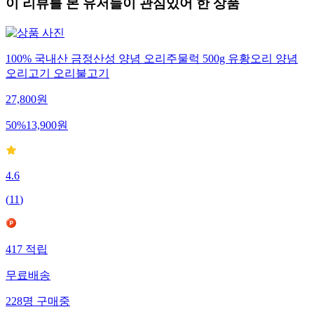
이 리뷰를 본 유저들이 관심있어 한 상품
100% 국내산 금정산성 양념 오리주물럭 500g 유황오리 양념
오리고기 오리불고기
27,800
원
50
%
13,900
원
4.6
(
11
)
417
적립
무료배송
228
명
구매중