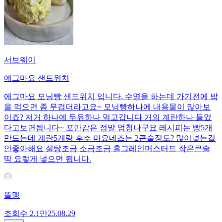
서브웨이
에그마요 샌드위치
에그마요 모닝빵 샌드위치 입니다. 수영을 하는데 가기전에 밥
을 먹으면 좀 무겁더라고요~ 모닝빵하나에 내용물이 많아보
이죠? 저거 하나에 두유하나 먹고갑니다 거의 계란하나 들었
다고보면됩니다~ 포만감은 정말 엄청나구요 레시피는 빵5개
만드는데 계란5개랑 후추 마요네즈는 2큰술정도? 많이넣는걸
안좋아해요 설탕조금 소금조금 홀그레인머스터드 작은큰술
딱 요렇게 넣으면 됩니다.
똘맹
조회수
2.1만
25.08.29