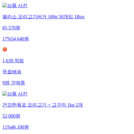
델리소 오리고기버거 100g 50개입 1Box
65,570
원
17
%
54,640
원
1,639
적립
무료배송
9
명
구매중
건강한육포 오리고기 + 고구마 1kg 2개
52,000
원
11
%
46,100
원