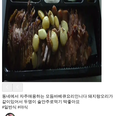
동네에서 자주애용하는 모듬바베큐요리인니다 돼지랑오리가
같이있어서 두명이 술안주로먹기 딱좋아요
#일반식 #야식