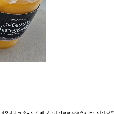
얹어줍니다 ㅎ 춥지만 입에 넣으면 사르르 살얼음이 녹으면서 달콤