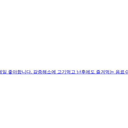
제일 좋아합니다. 갈증해소에 고기먹고 난후에도 즐겨먹는 음료수