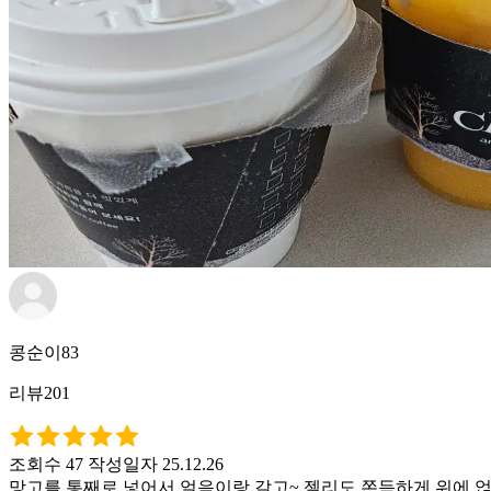
콩순이83
리뷰201
조회수 47
작성일자 25.12.26
망고를 통째로 넣어서 얼음이랑 갈고~ 젤리도 쫀득하게 위에 