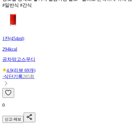
#일반식 #간식
1잔(454ml)
294kcal
공차
망고스무디
4.9
(리뷰
69
개)
·
식단기록
285회
0
신고·제보