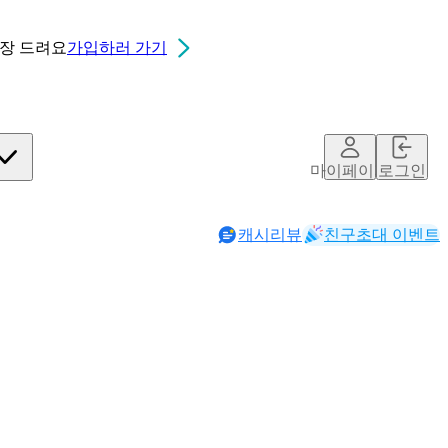
0장
드려요
가입하러 가기
마이페이지
로그인
캐시리뷰
친구초대 이벤트