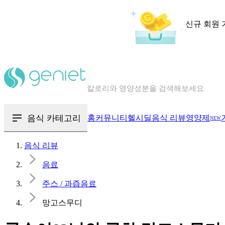
신규 회원 
칼로리와 영양성분을 검색해보세요
혈당 · 다이어트 음식 검색해보세요
음식 · 영양제 리뷰를 찾아보세요
음식 카테고리
홈
커뮤니티
헬시딜
음식 리뷰
영양제
NEW
음식 리뷰
음료
주스 / 과즙음료
망고스무디