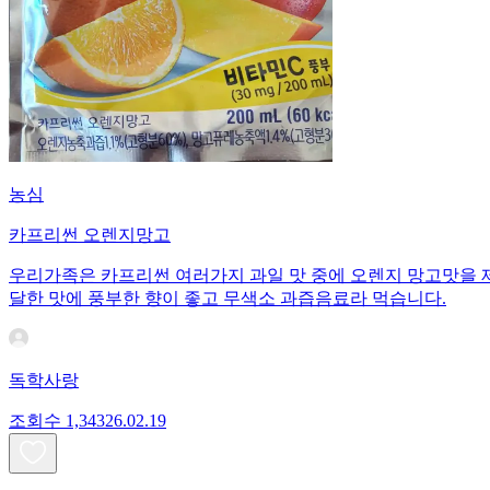
농심
카프리썬 오렌지망고
우리가족은 카프리썬 여러가지 과일 맛 중에 오렌지 망고맛을 
달한 맛에 풍부한 향이 좋고 무색소 과즙음료라 먹습니다.
독학사랑
조회수
1,343
26.02.19