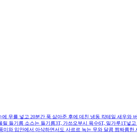
에 무를 넣고 20분간 푹 삶아준 후에 데친 냉동 칵테일 새우와 버
 올릴 들기름 소스는 들기름3T, 가쓰오부시 육수6T, 밀가루1T넣
의 풍미와 입안에서 아삭하면서도 사르르 녹는 무와 달콤 짭짜름한