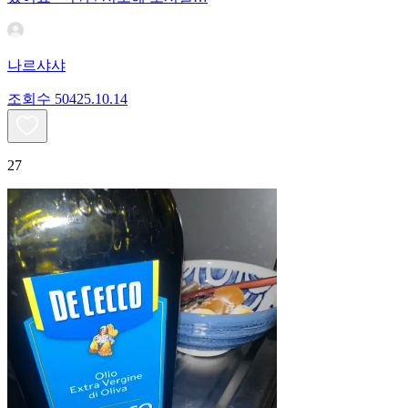
나르샤샤
조회수
504
25.10.14
27