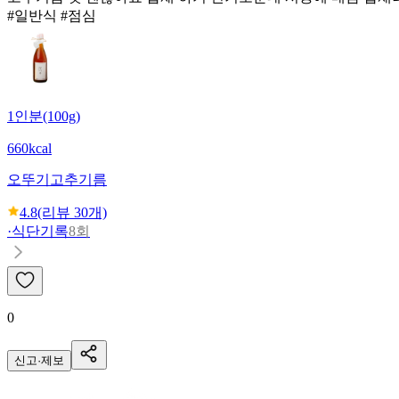
#일반식 #점심
1인분(100g)
660kcal
오뚜기
고추기름
4.8
(리뷰
30
개)
·
식단기록
8회
0
신고·제보