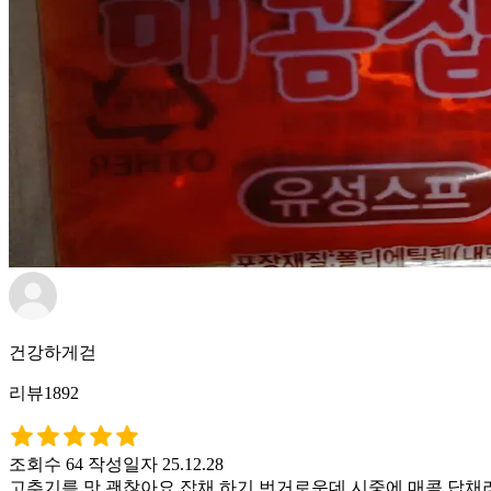
건강하게걷
리뷰1892
조회수 64
작성일자 25.12.28
고추기름 맛 괜찮아요 잡채 하기 번거로운데 시중에 매콤 답채