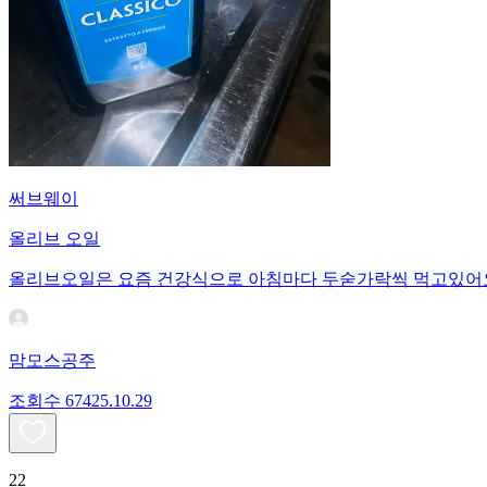
써브웨이
올리브 오일
올리브오일은 요즘 건강식으로 아침마다 두숟가락씩 먹고있어
맘모스공주
조회수
674
25.10.29
22