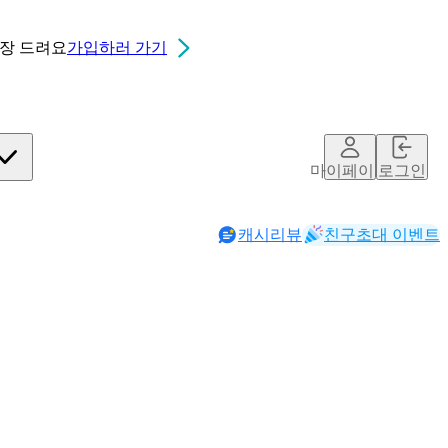
0장
드려요
가입하러 가기
마이페이지
로그인
캐시리뷰
친구초대 이벤트