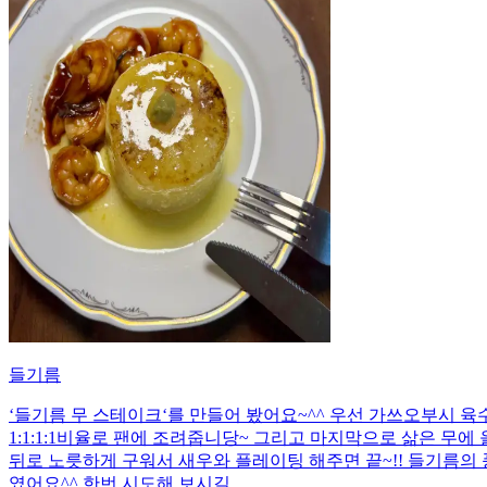
들기름
‘들기름 무 스테이크‘를 만들어 봤어요~^^ 우선 가쓰오부시 육수
1:1:1:1비율로 팬에 조려줍니당~ 그리고 마지막으로 삶은 무에
뒤로 노릇하게 구워서 새우와 플레이팅 해주면 끝~!! 들기름
였어요^^ 한번 시도해 보시길…