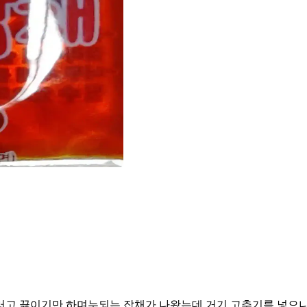
러고 끓이기만 하며누되는 잡채가 나왔는데 거기 고추기름 넣으