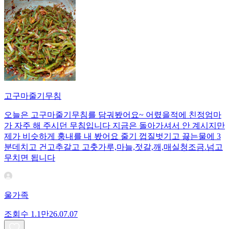
고구마줄기무침
오늘은 고구마줄기무침를 담궈봤어요~ 어렸을적에 친정엄마
가 자주 해 주시던 무침입니다 지금은 돌아가셔서 안 계시지만
제가 비슷하게 훙내를 내 봤어요 줄기 껍질벗기고 끓는물에 3
분데치고 건고추갈고 고춧가루,마늘,젓갈,깨,매실청조금.넘고
무치면 됩니다
울가족
조회수
1.1만
26.07.07