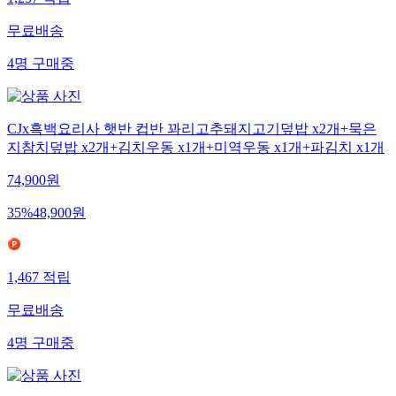
1,257
적립
무료배송
4
명
구매중
CJx흑백요리사 햇반 컵반 꽈리고추돼지고기덮밥 x2개+묵은
지참치덮밥 x2개+김치우동 x1개+미역우동 x1개+파김치 x1개
74,900
원
35
%
48,900
원
1,467
적립
무료배송
4
명
구매중