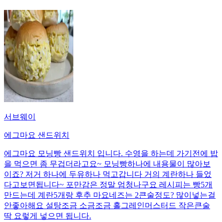
서브웨이
에그마요 샌드위치
에그마요 모닝빵 샌드위치 입니다. 수영을 하는데 가기전에 밥
을 먹으면 좀 무겁더라고요~ 모닝빵하나에 내용물이 많아보
이죠? 저거 하나에 두유하나 먹고갑니다 거의 계란하나 들었
다고보면됩니다~ 포만감은 정말 엄청나구요 레시피는 빵5개
만드는데 계란5개랑 후추 마요네즈는 2큰술정도? 많이넣는걸
안좋아해요 설탕조금 소금조금 홀그레인머스터드 작은큰술
딱 요렇게 넣으면 됩니다.