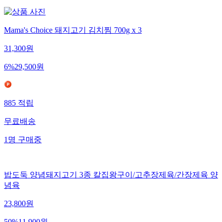
Mama's Choice 돼지고기 김치찜 700g x 3
31,300
원
6
%
29,500
원
885
적립
무료배송
1
명
구매중
밥도둑 양념돼지고기 3종 칼집왕구이/고추장제육/간장제육 양
념육
23,800
원