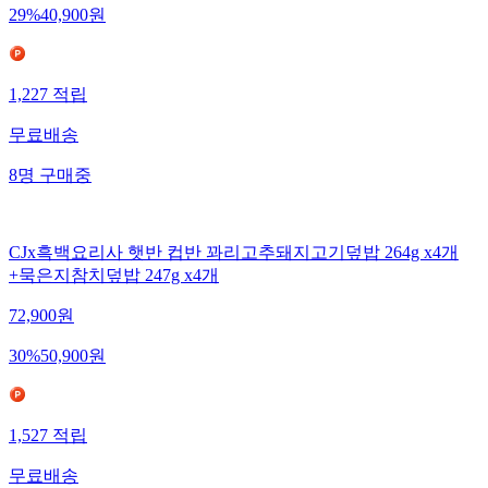
29
%
40,900
원
1,227
적립
무료배송
8
명
구매중
CJx흑백요리사 햇반 컵반 꽈리고추돼지고기덮밥 264g x4개
+묵은지참치덮밥 247g x4개
72,900
원
30
%
50,900
원
1,527
적립
무료배송