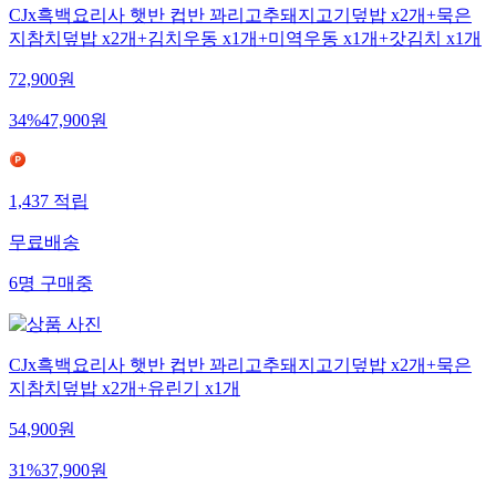
CJx흑백요리사 햇반 컵반 꽈리고추돼지고기덮밥 x2개+묵은
지참치덮밥 x2개+김치우동 x1개+미역우동 x1개+갓김치 x1개
72,900
원
34
%
47,900
원
1,437
적립
무료배송
6
명
구매중
CJx흑백요리사 햇반 컵반 꽈리고추돼지고기덮밥 x2개+묵은
지참치덮밥 x2개+유린기 x1개
54,900
원
31
%
37,900
원