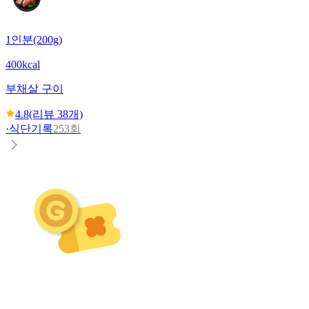
1인분(200g)
400kcal
부채살 구이
4.8
(리뷰
38
개)
·
식단기록
253회