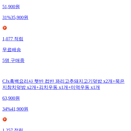
51,900
원
31
%
35,900
원
1,077
적립
무료배송
5
명
구매중
CJx흑백요리사 햇반 컵반 꽈리고추돼지고기덮밥 x2개+묵은
지참치덮밥 x2개+김치우동 x1개+미역우동 x1개
63,900
원
34
%
41,900
원