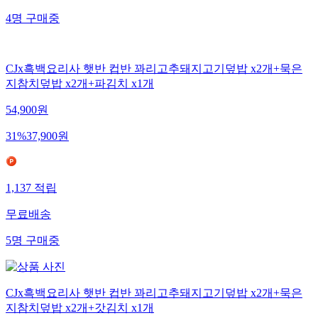
4
명
구매중
CJx흑백요리사 햇반 컵반 꽈리고추돼지고기덮밥 x2개+묵은
지참치덮밥 x2개+파김치 x1개
54,900
원
31
%
37,900
원
1,137
적립
무료배송
5
명
구매중
CJx흑백요리사 햇반 컵반 꽈리고추돼지고기덮밥 x2개+묵은
지참치덮밥 x2개+갓김치 x1개