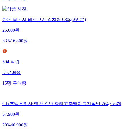
한돈 묵은지 돼지고기 김치찜 630g(2인분)
25,000
원
33
%
16,800
원
504
적립
무료배송
15
명
구매중
CJx흑백요리사 햇반 컵반 꽈리고추돼지고기덮밥 264g x6개
57,900
원
29
%
40,900
원