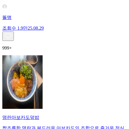
똘맹
조회수
1.9만
25.08.29
999+
명란아보카도덮밥
짭조름한 명란과 부드러운 아보카도의 조합으로 즐거운 점심