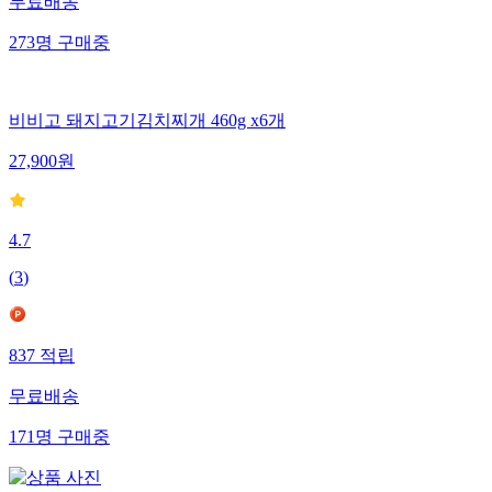
무료배송
273
명
구매중
비비고 돼지고기김치찌개 460g x6개
27,900
원
4.7
(
3
)
837
적립
무료배송
171
명
구매중