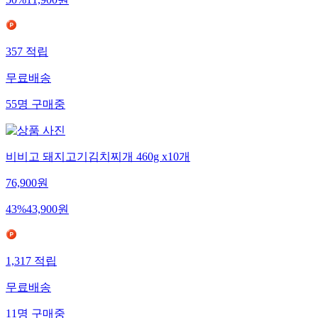
50
%
11,900
원
357
적립
무료배송
55
명
구매중
비비고 돼지고기김치찌개 460g x10개
76,900
원
43
%
43,900
원
1,317
적립
무료배송
11
명
구매중