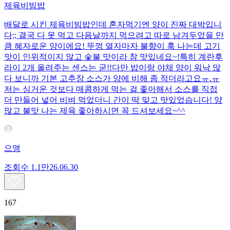
제육비빔밥
배달로 시킨 제육비빔밥인데 혼자먹기엔 양이 진짜 대박입니
다;; 결국 다 못 먹고 다음날까지 먹으려고 따로 남겨두었을 만
큼 혜자로운 양이에요! 뚜껑 열자마자 불향이 훅 나는데 고기
맛이 인위적이지 않고 숯불 맛이라 참 맛있네요~!특히 계란후
라이 2개 올려주는 센스는 굳!! ​다만 밥이랑 야채 양이 워낙 많
다 보니까 기본 고추장 소스가 양에 비해 좀 적더라고요ㅠ.ㅠ
저는 싱거운 것보다 매콤하게 먹는 걸 좋아해서 소스를 직접
더 만들어 넣어 비벼 먹었더니 간이 딱 맞고 맛있었습니다! 양
많고 불맛 나는 제육 좋아하시면 꼭 드셔보세요~^^
으앵
조회수
1.1만
26.06.30
167