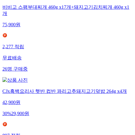
비비고 스팸부대찌개 460g x17개+돼지고기김치찌개 460g x1
개
75,900
원
2,277
적립
무료배송
26
명
구매중
CJx흑백요리사 햇반 컵반 꽈리고추돼지고기덮밥 264g x4개
42,900
원
30
%
29,900
원