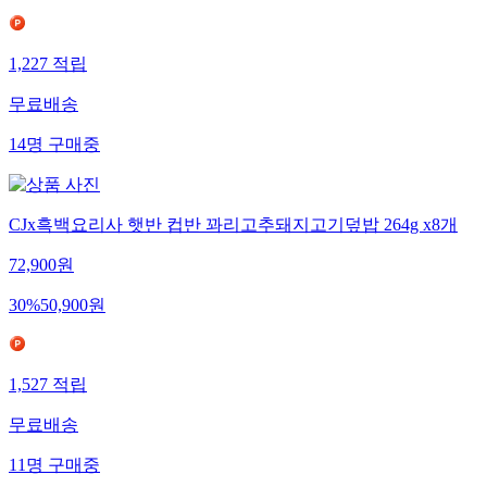
1,227
적립
무료배송
14
명
구매중
CJx흑백요리사 햇반 컵반 꽈리고추돼지고기덮밥 264g x8개
72,900
원
30
%
50,900
원
1,527
적립
무료배송
11
명
구매중