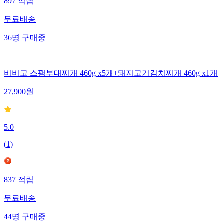
897
적립
무료배송
36
명
구매중
비비고 스팸부대찌개 460g x5개+돼지고기김치찌개 460g x1개
27,900
원
5.0
(
1
)
837
적립
무료배송
44
명
구매중