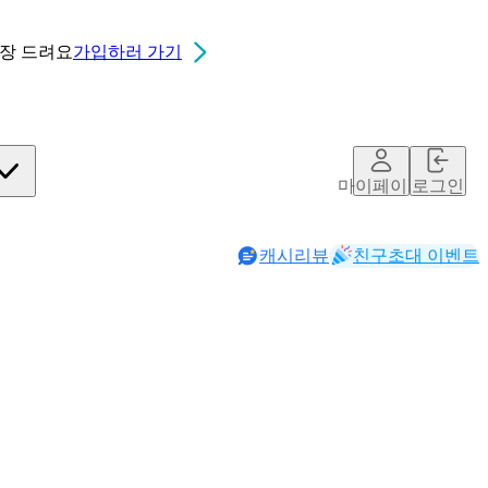
0장
드려요
가입하러 가기
마이페이지
로그인
캐시리뷰
친구초대 이벤트