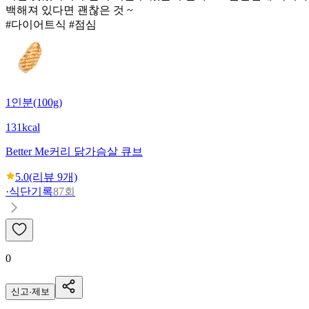
백해져 있다면 괜찮은 것 ~
#다이어트식 #점심
1인분(100g)
131kcal
Better Me
커리 닭가슴살 큐브
5.0
(리뷰
9
개)
·
식단기록
87회
0
신고·제보