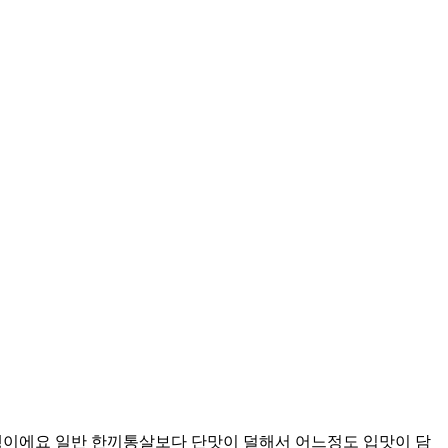
다행이에요 일반 한끼통살보다 단맛이 덜해서 어느정도 입맛이 담