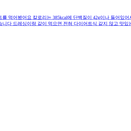
 먹어봤어요 칼로리는 385kcal에 단백질이 42g이나 들어있어
습니다 드레싱이랑 같이 먹으면 전혀 다이어트식 같지 않고 맛있