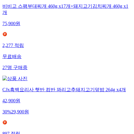
비비고 스팸부대찌개 460g x17개+돼지고기김치찌개 460g x1
개
75,900
원
2,277
적립
무료배송
27
명
구매중
CJx흑백요리사 햇반 컵반 꽈리고추돼지고기덮밥 264g x4개
42,900
원
30
%
29,900
원
897
적립