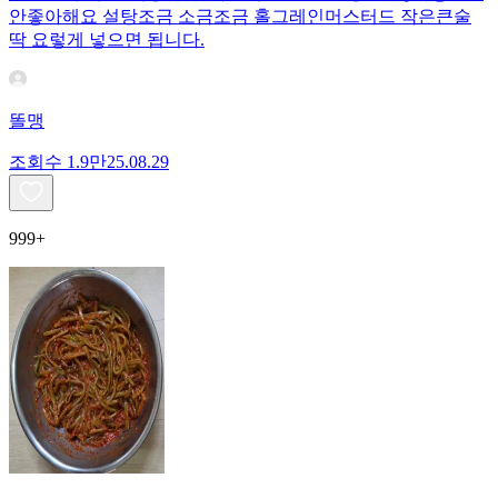
안좋아해요 설탕조금 소금조금 홀그레인머스터드 작은큰술
딱 요렇게 넣으면 됩니다.
똘맹
조회수
1.9만
25.08.29
999+