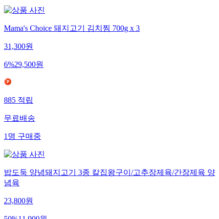
Mama's Choice 돼지고기 김치찜 700g x 3
31,300
원
6
%
29,500
원
885
적립
무료배송
1
명
구매중
밥도둑 양념돼지고기 3종 칼집왕구이/고추장제육/간장제육 양
념육
23,800
원