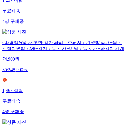
1,257
적립
무료배송
4
명
구매중
CJx흑백요리사 햇반 컵반 꽈리고추돼지고기덮밥 x2개+묵은
지참치덮밥 x2개+김치우동 x1개+미역우동 x1개+파김치 x1개
74,900
원
35
%
48,900
원
1,467
적립
무료배송
4
명
구매중