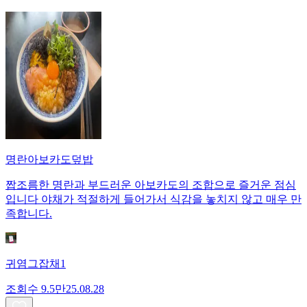
명란아보카도덮밥
짭조름한 명란과 부드러운 아보카도의 조합으로 즐거운 점심
입니다 야채가 적절하게 들어가서 식감을 놓치지 않고 매우 만
족합니다.
귀염그잡채1
조회수
9.5만
25.08.28