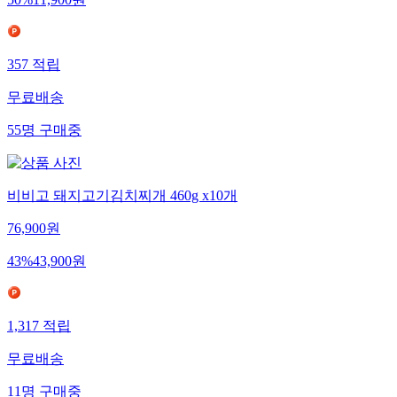
50
%
11,900
원
357
적립
무료배송
55
명
구매중
비비고 돼지고기김치찌개 460g x10개
76,900
원
43
%
43,900
원
1,317
적립
무료배송
11
명
구매중