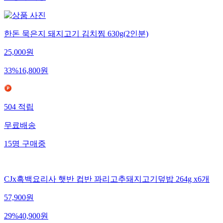
한돈 묵은지 돼지고기 김치찜 630g(2인분)
25,000
원
33
%
16,800
원
504
적립
무료배송
15
명
구매중
CJx흑백요리사 햇반 컵반 꽈리고추돼지고기덮밥 264g x6개
57,900
원
29
%
40,900
원