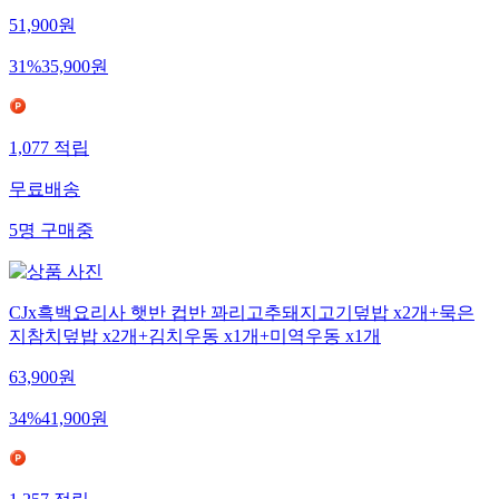
51,900
원
31
%
35,900
원
1,077
적립
무료배송
5
명
구매중
CJx흑백요리사 햇반 컵반 꽈리고추돼지고기덮밥 x2개+묵은
지참치덮밥 x2개+김치우동 x1개+미역우동 x1개
63,900
원
34
%
41,900
원