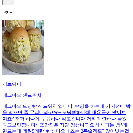
999+
서브웨이
에그마요 샌드위치
에그마요 모닝빵 샌드위치 입니다. 수영을 하는데 가기전에 밥
을 먹으면 좀 무겁더라고요~ 모닝빵하나에 내용물이 많아보
이죠? 저거 하나에 두유하나 먹고갑니다 거의 계란하나 들었
다고보면됩니다~ 포만감은 정말 엄청나구요 레시피는 빵5개
만드는데 계란5개랑 후추 마요네즈는 2큰술정도? 많이넣는걸