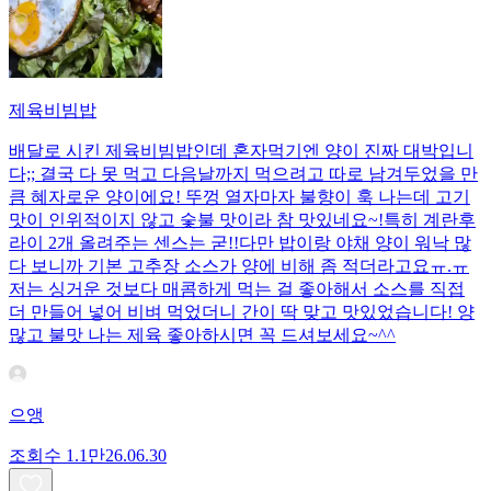
제육비빔밥
배달로 시킨 제육비빔밥인데 혼자먹기엔 양이 진짜 대박입니
다;; 결국 다 못 먹고 다음날까지 먹으려고 따로 남겨두었을 만
큼 혜자로운 양이에요! 뚜껑 열자마자 불향이 훅 나는데 고기
맛이 인위적이지 않고 숯불 맛이라 참 맛있네요~!특히 계란후
라이 2개 올려주는 센스는 굳!! ​다만 밥이랑 야채 양이 워낙 많
다 보니까 기본 고추장 소스가 양에 비해 좀 적더라고요ㅠ.ㅠ
저는 싱거운 것보다 매콤하게 먹는 걸 좋아해서 소스를 직접
더 만들어 넣어 비벼 먹었더니 간이 딱 맞고 맛있었습니다! 양
많고 불맛 나는 제육 좋아하시면 꼭 드셔보세요~^^
으앵
조회수
1.1만
26.06.30