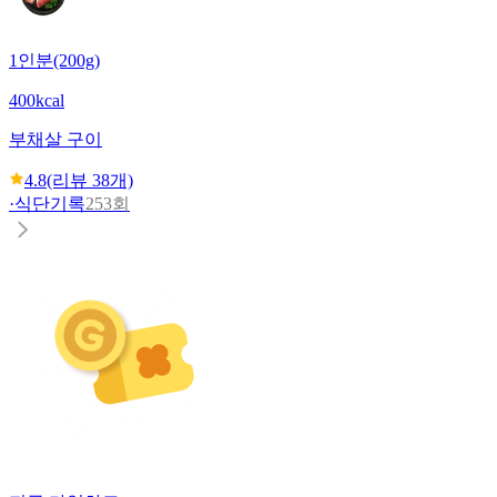
1인분(200g)
400kcal
부채살 구이
4.8
(리뷰
38
개)
·
식단기록
253회