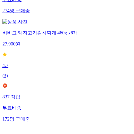
274
명
구매중
비비고 돼지고기김치찌개 460g x6개
27,900
원
4.7
(
3
)
837
적립
무료배송
172
명
구매중