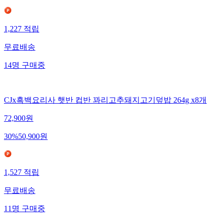
1,227
적립
무료배송
14
명
구매중
CJx흑백요리사 햇반 컵반 꽈리고추돼지고기덮밥 264g x8개
72,900
원
30
%
50,900
원
1,527
적립
무료배송
11
명
구매중