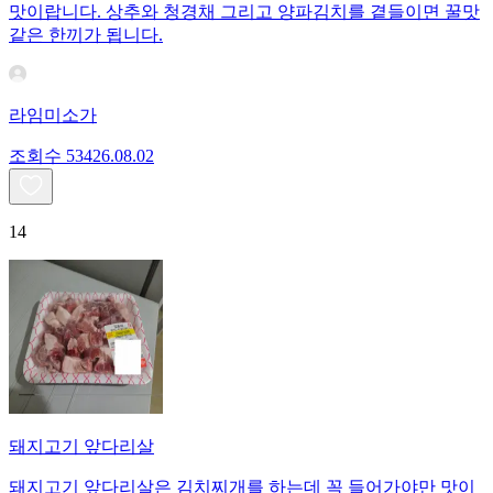
맛이랍니다. 상추와 청경채 그리고 양파김치를 곁들이면 꿀맛
같은 한끼가 됩니다.
라임미소가
조회수
534
26.08.02
14
돼지고기 앞다리살
돼지고기 앞다리살은 김치찌개를 하는데 꼭 들어가야만 맛이