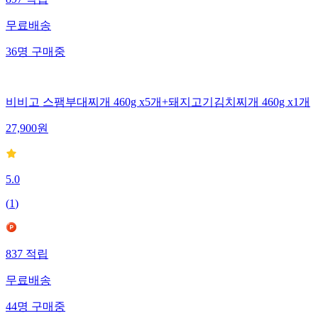
무료배송
36
명
구매중
비비고 스팸부대찌개 460g x5개+돼지고기김치찌개 460g x1개
27,900
원
5.0
(
1
)
837
적립
무료배송
44
명
구매중