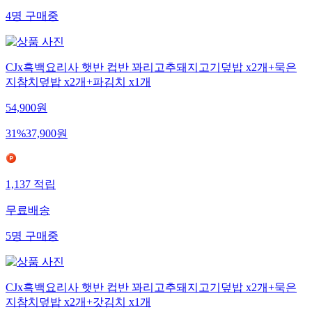
4
명
구매중
CJx흑백요리사 햇반 컵반 꽈리고추돼지고기덮밥 x2개+묵은
지참치덮밥 x2개+파김치 x1개
54,900
원
31
%
37,900
원
1,137
적립
무료배송
5
명
구매중
CJx흑백요리사 햇반 컵반 꽈리고추돼지고기덮밥 x2개+묵은
지참치덮밥 x2개+갓김치 x1개