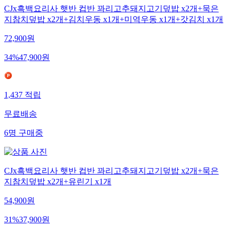
CJx흑백요리사 햇반 컵반 꽈리고추돼지고기덮밥 x2개+묵은
지참치덮밥 x2개+김치우동 x1개+미역우동 x1개+갓김치 x1개
72,900
원
34
%
47,900
원
1,437
적립
무료배송
6
명
구매중
CJx흑백요리사 햇반 컵반 꽈리고추돼지고기덮밥 x2개+묵은
지참치덮밥 x2개+유린기 x1개
54,900
원
31
%
37,900
원