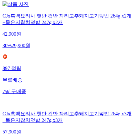
CJx흑백요리사 햇반 컵반 꽈리고추돼지고기덮밥 264g x2개
+묵은지참치덮밥 247g x2개
42,900
원
30
%
29,900
원
897
적립
무료배송
7
명
구매중
CJx흑백요리사 햇반 컵반 꽈리고추돼지고기덮밥 264g x3개
+묵은지참치덮밥 247g x3개
57,900
원