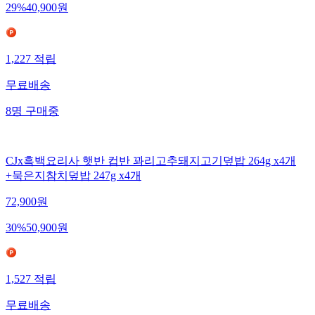
29
%
40,900
원
1,227
적립
무료배송
8
명
구매중
CJx흑백요리사 햇반 컵반 꽈리고추돼지고기덮밥 264g x4개
+묵은지참치덮밥 247g x4개
72,900
원
30
%
50,900
원
1,527
적립
무료배송