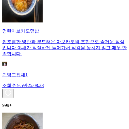
명란아보카도덮밥
짭조름한 명란과 부드러운 아보카도의 조합으로 즐거운 점심
입니다 야채가 적절하게 들어가서 식감을 놓치지 않고 매우 만
족합니다.
귀염그잡채1
조회수
9.5만
25.08.28
999+