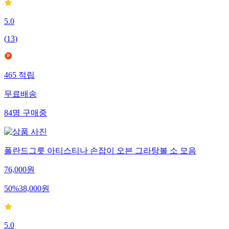
5.0
(
13
)
465
적립
무료배송
84
명
구매중
폴란드그릇 아티스티나 손잡이 오븐 그라탕볼 소 모음
76,000
원
50
%
38,000
원
5.0