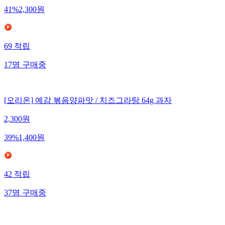
41
%
2,300
원
69
적립
17
명
구매중
[오리온] 예감 볶음양파맛 / 치즈그라탕 64g 과자
2,300
원
39
%
1,400
원
42
적립
37
명
구매중