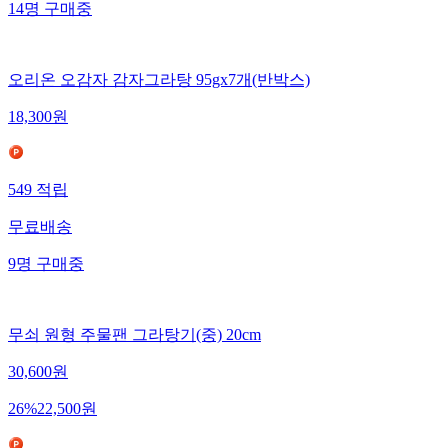
14
명
구매중
오리온 오감자 감자그라탕 95gx7개(반박스)
18,300
원
549
적립
무료배송
9
명
구매중
무쇠 원형 주물팬 그라탕기(중) 20cm
30,600
원
26
%
22,500
원