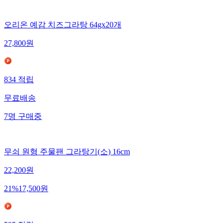
오리온 예감 치즈그라탕 64gx20개
27,800
원
834
적립
무료배송
7
명
구매중
무쇠 원형 주물팬 그라탕기(소) 16cm
22,200
원
21
%
17,500
원