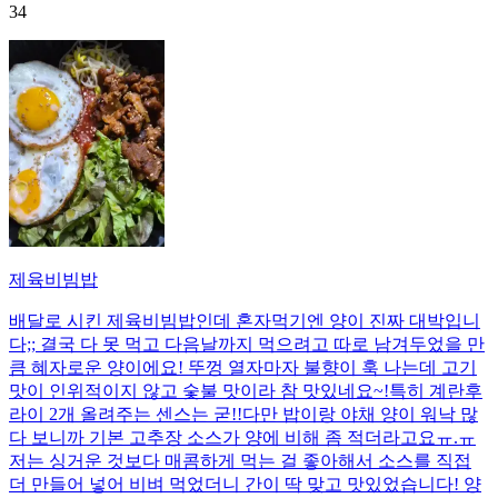
34
제육비빔밥
배달로 시킨 제육비빔밥인데 혼자먹기엔 양이 진짜 대박입니
다;; 결국 다 못 먹고 다음날까지 먹으려고 따로 남겨두었을 만
큼 혜자로운 양이에요! 뚜껑 열자마자 불향이 훅 나는데 고기
맛이 인위적이지 않고 숯불 맛이라 참 맛있네요~!특히 계란후
라이 2개 올려주는 센스는 굳!! ​다만 밥이랑 야채 양이 워낙 많
다 보니까 기본 고추장 소스가 양에 비해 좀 적더라고요ㅠ.ㅠ
저는 싱거운 것보다 매콤하게 먹는 걸 좋아해서 소스를 직접
더 만들어 넣어 비벼 먹었더니 간이 딱 맞고 맛있었습니다! 양