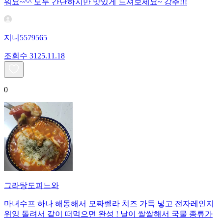
워요~^^ 모두 간단하지만 맛있게 드셔보세요~ 강추!!!
지니5579565
조회수
31
25.11.18
0
그라탕도피느와
마녀수프 하나 해동해서 모짜렐라 치즈 가득 넣고 전자레인지
위잉 돌려서 같이 떠먹으면 완성 ! 날이 쌀쌀해서 국물 종류가