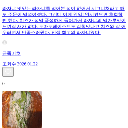
라자냐 맛있는 라자냐를 먹어본 적이 없어서 시그니처라고 해
도 주문이 망설여졌다. 그런데 이게 왠일! 안시켰으면 후회할
뻔 했다. 치즈가 정말 풍성하게 들어가서 라자냐의 밀가루맛이
느껴질 새가 없다. 토마토페이스트도 감칠맛나고 치즈와 잘 어
우러져서 만족스러웠다. 인생 최고의 라자냐였다.
금쪽미호
조회수
39
26.01.22
0