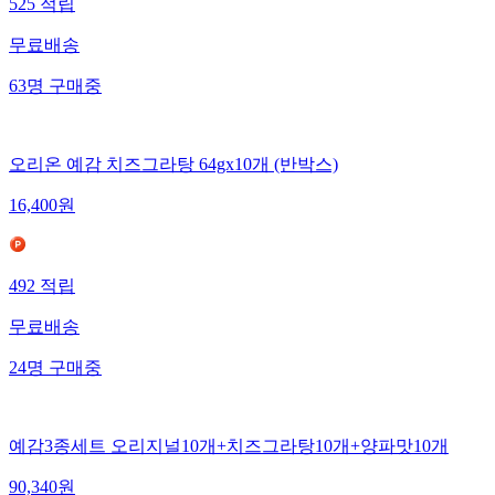
525
적립
무료배송
63
명
구매중
오리온 예감 치즈그라탕 64gx10개 (반박스)
16,400
원
492
적립
무료배송
24
명
구매중
예감3종세트 오리지널10개+치즈그라탕10개+양파맛10개
90,340
원