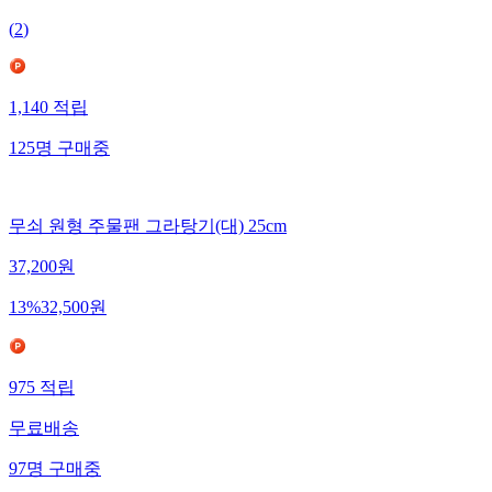
(
2
)
1,140
적립
125
명
구매중
무쇠 원형 주물팬 그라탕기(대) 25cm
37,200
원
13
%
32,500
원
975
적립
무료배송
97
명
구매중