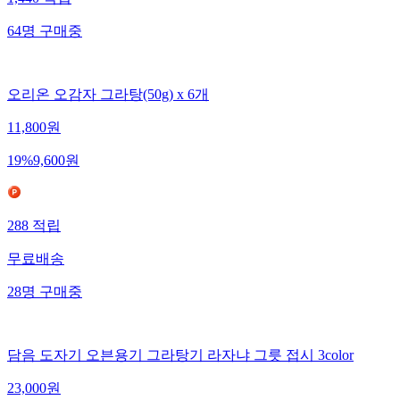
1,440
적립
64
명
구매중
오리온 오감자 그라탕(50g) x 6개
11,800
원
19
%
9,600
원
288
적립
무료배송
28
명
구매중
담음 도자기 오븐용기 그라탕기 라자냐 그릇 접시 3color
23,000
원