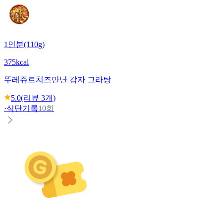
1인분(110g)
375kcal
뚜레쥬르
치즈만난 감자 그라탕
5.0
(리뷰
3
개)
·
식단기록
10회