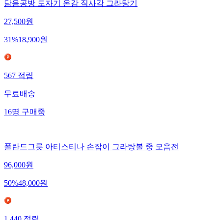
담음공방 도자기 온감 직사각 그라탕기
27,500
원
31
%
18,900
원
567
적립
무료배송
16
명
구매중
폴란드그릇 아티스티나 손잡이 그라탕볼 중 모음전
96,000
원
50
%
48,000
원