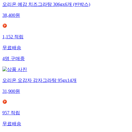
오리온 예감 치즈그라탕 306gx6개 (반박스)
38,400
원
1,152
적립
무료배송
4
명
구매중
오리온 오감자 감자그라탕 95gx14개
31,900
원
957
적립
무료배송