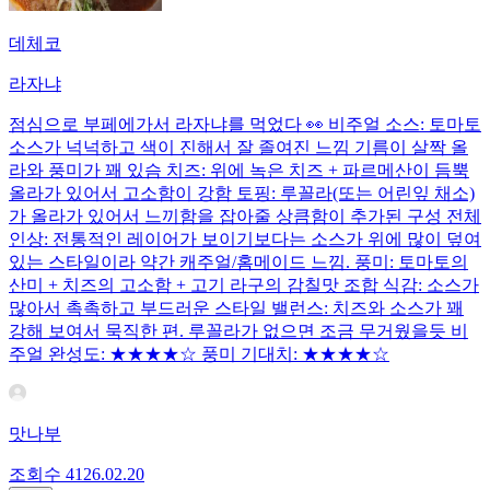
데체코
라자냐
점심으로 부페에가서 라자냐를 먹었다 👀 비주얼 소스: 토마토
소스가 넉넉하고 색이 진해서 잘 졸여진 느낌 기름이 살짝 올
라와 풍미가 꽤 있슴 치즈: 위에 녹은 치즈 + 파르메산이 듬뿍
올라가 있어서 고소함이 강함 토핑: 루꼴라(또는 어린잎 채소)
가 올라가 있어서 느끼함을 잡아줄 상큼함이 추가된 구성 전체
인상: 전통적인 레이어가 보이기보다는 소스가 위에 많이 덮여
있는 스타일이라 약간 캐주얼/홈메이드 느낌. 풍미: 토마토의
산미 + 치즈의 고소함 + 고기 라구의 감칠맛 조합 식감: 소스가
많아서 촉촉하고 부드러운 스타일 밸런스: 치즈와 소스가 꽤
강해 보여서 묵직한 편. 루꼴라가 없으면 조금 무거웠을듯 비
주얼 완성도: ★★★★☆ 풍미 기대치: ★★★★☆
맛나부
조회수
41
26.02.20