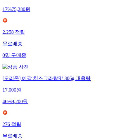
17
%
75,280
원
2,258
적립
무료배송
0
명
구매중
[오리온] 예감 치즈그라탕맛 306g 대용량
17,000
원
46
%
9,200
원
276
적립
무료배송