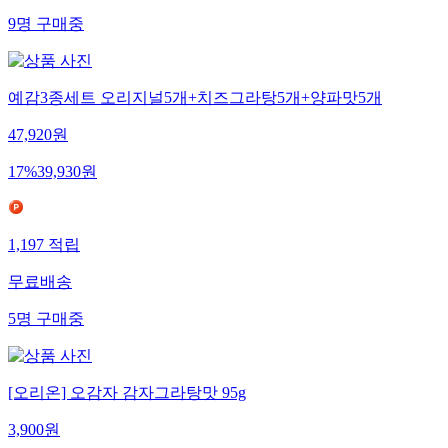
9
명
구매중
예감3종세트 오리지널5개+치즈그라탕5개+양파맛5개
47,920
원
17
%
39,930
원
1,197
적립
무료배송
5
명
구매중
[오리온] 오감자 감자그라탕맛 95g
3,900
원