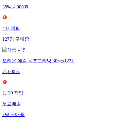
35
%
14,900
원
447
적립
127
명
구매중
오리온 예감 치즈그라탕 306gx12개
71,000
원
2,130
적립
무료배송
7
명
구매중