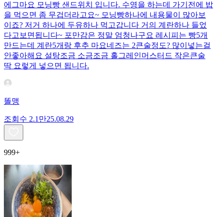
에그마요 모닝빵 샌드위치 입니다. 수영을 하는데 가기전에 밥
을 먹으면 좀 무겁더라고요~ 모닝빵하나에 내용물이 많아보
이죠? 저거 하나에 두유하나 먹고갑니다 거의 계란하나 들었
다고보면됩니다~ 포만감은 정말 엄청나구요 레시피는 빵5개
만드는데 계란5개랑 후추 마요네즈는 2큰술정도? 많이넣는걸
안좋아해요 설탕조금 소금조금 홀그레인머스터드 작은큰술
딱 요렇게 넣으면 됩니다.
똘맹
조회수
2.1만
25.08.29
999+