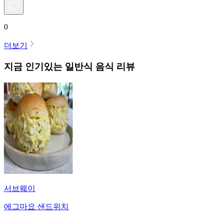
0
더보기
지금 인기있는
일반식
음식 리뷰
서브웨이
에그마요 샌드위치