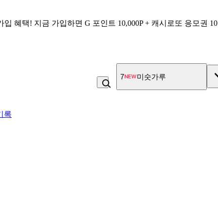
가입 혜택!
지금 가입하면
G 포인트 10,000P + 캐시로또 응모권 1
7
미숫가루
기록