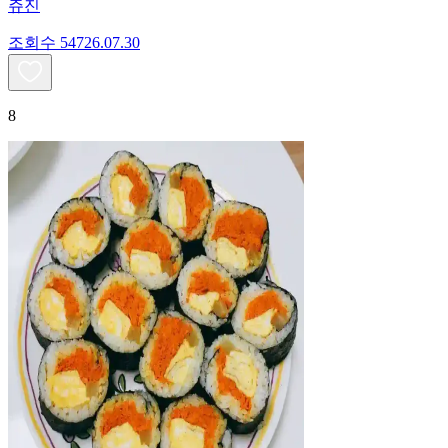
쥬진
조회수
547
26.07.30
8