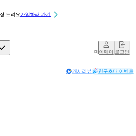
0장
드려요
가입하러 가기
마이페이지
로그인
캐시리뷰
친구초대 이벤트