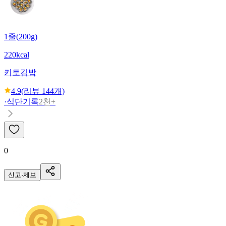
1줄(200g)
220kcal
키토김밥
4.9
(리뷰
144
개)
·
식단기록
2천+
0
신고·제보