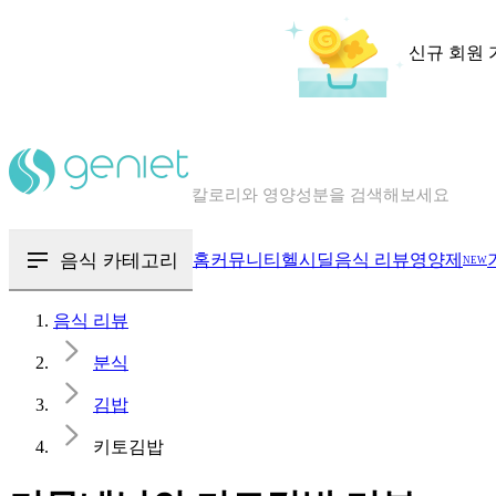
신규 회원 
칼로리와 영양성분을 검색해보세요
혈당 · 다이어트 음식 검색해보세요
음식 · 영양제 리뷰를 찾아보세요
음식 카테고리
홈
커뮤니티
헬시딜
음식 리뷰
영양제
NEW
음식 리뷰
분식
김밥
키토김밥