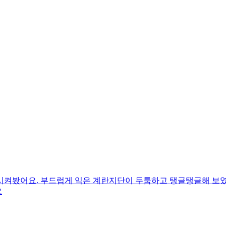
시켜봤어요. 부드럽게 익은 계란지단이 두툼하고 탱글탱글해 보
요