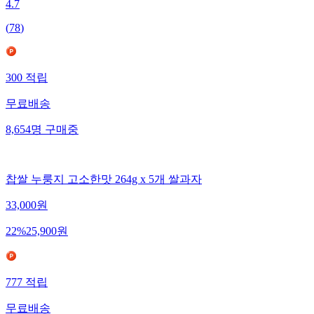
4.7
(
78
)
300
적립
무료배송
8,654
명
구매중
찹쌀 누룽지 고소한맛 264g x 5개 쌀과자
33,000
원
22
%
25,900
원
777
적립
무료배송