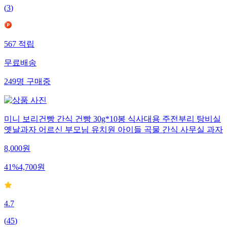
(
3
)
567
적립
무료배송
249
명
구매중
미니 보리건빵 간식 건빵 30g*10봉 식사대용 주전부리 탕비실
옛날과자 어르신 부모님 유치원 아이들 곡물 간식 사무실 과자
8,000
원
41
%
4,700
원
4.7
(
45
)