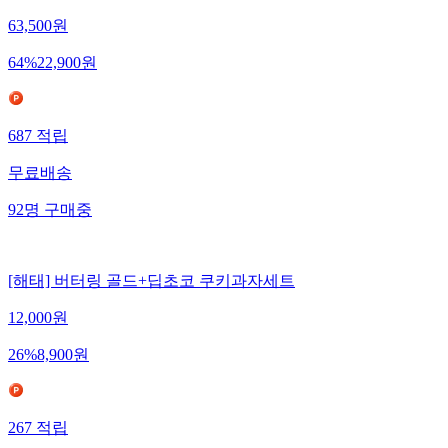
63,500
원
64
%
22,900
원
687
적립
무료배송
92
명
구매중
[해태] 버터링 골드+딥초코 쿠키과자세트
12,000
원
26
%
8,900
원
267
적립