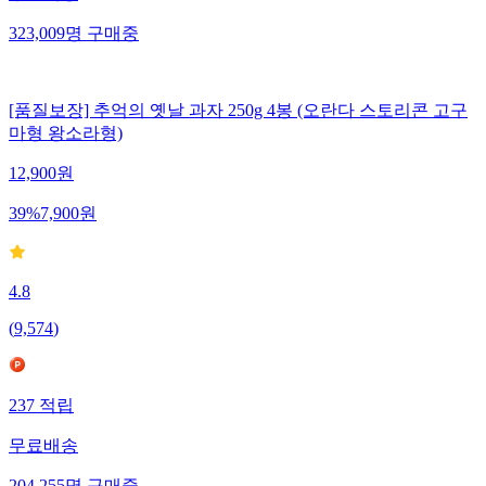
323,009
명
구매중
[품질보장] 추억의 옛날 과자 250g 4봉 (오란다 스토리콘 고구
마형 왕소라형)
12,900
원
39
%
7,900
원
4.8
(
9,574
)
237
적립
무료배송
204,255
명
구매중