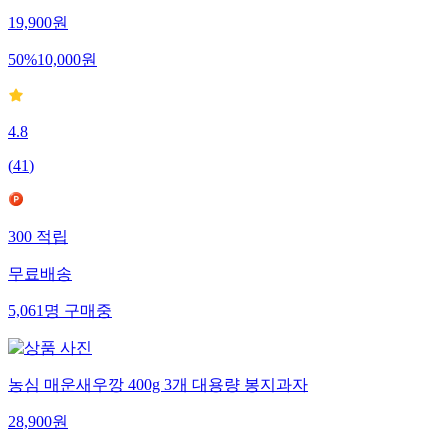
19,900
원
50
%
10,000
원
4.8
(
41
)
300
적립
무료배송
5,061
명
구매중
농심 매운새우깡 400g 3개 대용량 봉지과자
28,900
원