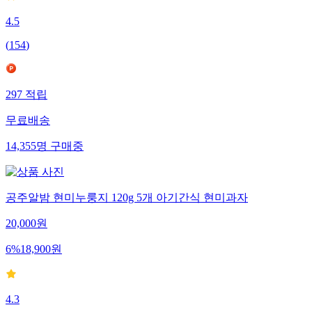
4.5
(
154
)
297
적립
무료배송
14,355
명
구매중
공주알밤 현미누룽지 120g 5개 아기간식 현미과자
20,000
원
6
%
18,900
원
4.3