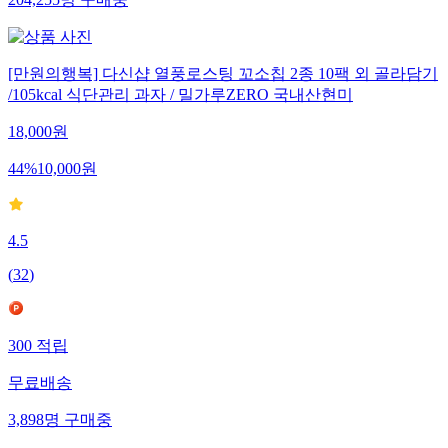
[만원의행복] 다신샵 열풍로스팅 꼬소칩 2종 10팩 외 골라담기
/105kcal 식단관리 과자 / 밀가루ZERO 국내산현미
18,000
원
44
%
10,000
원
4.5
(
32
)
300
적립
무료배송
3,898
명
구매중