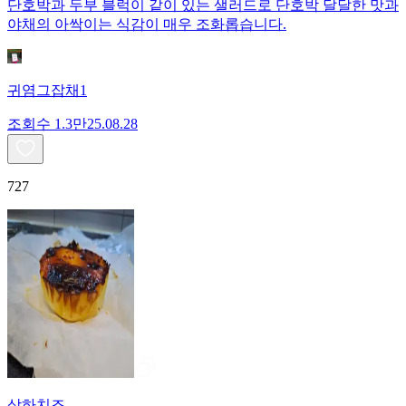
단호박과 두부 블럭이 같이 있는 샐러드로 단호박 달달한 맛과
야채의 아싹이는 식감이 매우 조화롭습니다.
귀염그잡채1
조회수
1.3만
25.08.28
727
상하치즈