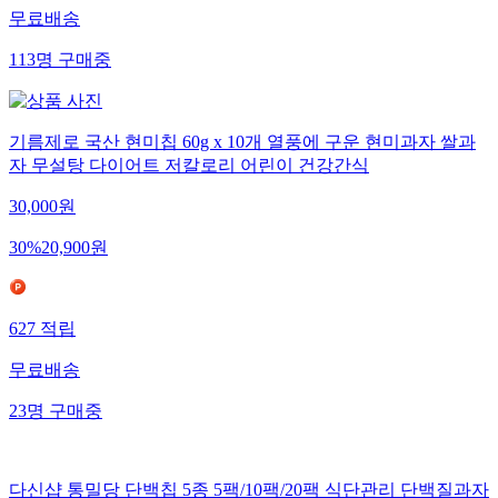
무료배송
113
명
구매중
기름제로 국산 현미칩 60g x 10개 열풍에 구운 현미과자 쌀과
자 무설탕 다이어트 저칼로리 어린이 건강간식
30,000
원
30
%
20,900
원
627
적립
무료배송
23
명
구매중
다신샵 통밀당 단백칩 5종 5팩/10팩/20팩 식단관리 단백질과자