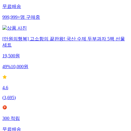
무료배송
999,999+
명
구매중
[만원의행복] 고소함의 끝판왕! 국산 수제 두부과자 5팩 선물
세트
19,500
원
49
%
10,000
원
4.6
(
3,695
)
300
적립
무료배송