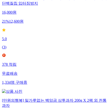
단백질칩 입터짐방지
16,000
원
21
%
12,600
원
5.0
(
3
)
378
적립
무료배송
1,334
명
구매중
[만원의행복] 밀가루없는 백앙금 상투과자 200g X 2팩 외 전통
과자