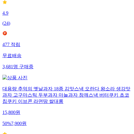
4.9
(
24
)
477
적립
무료배송
3,681
명
구매중
대용량 추억의 옛날과자 18종 김맛스낵 오란다 왕소라 생강맛
과자 고구마스틱 두부과자 마늘과자 참깨스낵 버터쿠키 초코
칩쿠키 이브콘 라면땅 쌀대롱
15,800
원
50
%
7,900
원