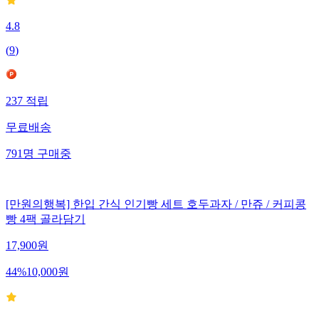
4.8
(
9
)
237
적립
무료배송
791
명
구매중
[만원의행복] 한입 간식 인기빵 세트 호두과자 / 만쥬 / 커피콩
빵 4팩 골라담기
17,900
원
44
%
10,000
원