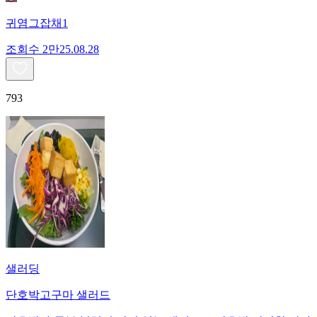
귀염그잡채1
조회수
2만
25.08.28
793
샐러딩
단호박고구마 샐러드