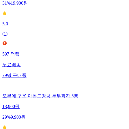
31
%
19,900
원
5.0
(
1
)
597
적립
무료배송
79
명
구매중
오븐에 구운 아몬드땅콩 두부과자 5봉
13,900
원
29
%
9,900
원