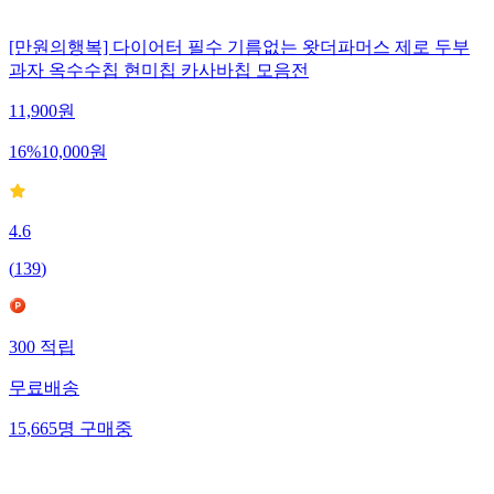
[만원의행복] 다이어터 필수 기름없는 왓더파머스 제로 두부
과자 옥수수칩 현미칩 카사바칩 모음전
11,900
원
16
%
10,000
원
4.6
(
139
)
300
적립
무료배송
15,665
명
구매중