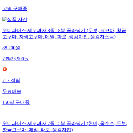
57
명
구매중
왓더파머스 제로과자 8종 18봉 골라담기 (두부, 코코아, 황금
고구마, 자색고구마, 메밀, 파로, 생감자칩, 생감자스틱)
88,200
원
73
%
23,900
원
717
적립
무료배송
150
명
구매중
왓더파머스 제로과자 7종 15봉 골라담기 (현미, 옥수수, 두부,
황금고구마, 메밀, 파로, 생감자칩)