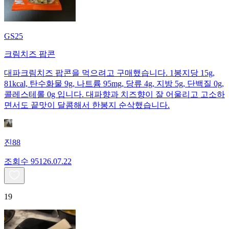
GS25
크림치즈 팝콘
대파크림치즈 팝콘을 먹으려고 구매했습니다. 1봉지당 15g,
81kcal, 탄수화물 9g, 나트륨 95mg, 당류 4g, 지방 5g, 단백질 0g,
콜레스테롤 0g 입니다. 대파향과 치즈향이 잘 어울리고 고소하
면서도 끝맛이 달콤해서 한봉지 순삭했습니다.
진88
조회수
951
26.07.22
19