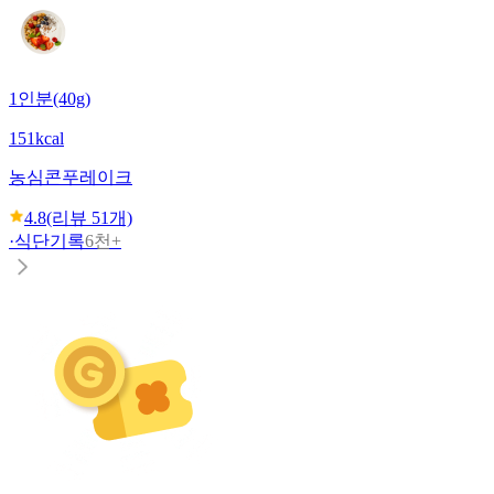
1인분(40g)
151kcal
농심
콘푸레이크
4.8
(리뷰
51
개)
·
식단기록
6천+