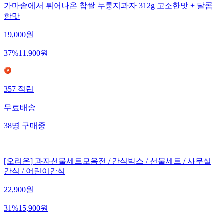
가마솥에서 튀어나온 찹쌀 누룽지과자 312g 고소한맛 + 달콤
한맛
19,000
원
37
%
11,900
원
357
적립
무료배송
38
명
구매중
[오리온] 과자선물세트모음전 / 간식박스 / 선물세트 / 사무실
간식 / 어린이간식
22,900
원
31
%
15,900
원