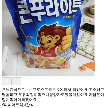
오늘간식으로는콘프로스트를우유에타서 먹었어요 고소하고
달콤하고 우유와같이먹으니영양가도있을거같아요 가끔은이
렇게먹어야되겠어요
#다이어트식 #간식