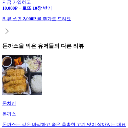
지금 가입하고
10,000P + 로또 10장
받기
리뷰 쓰면
2,000P
를 추가로 드려요
돈까스
을 먹은 유저들의 다른 리뷰
돈치킨
돈까스
돈까스는 겉은 바삭하고 속은 촉촉한 고기 맛이 살아있는 대표