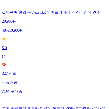
겉바속촉 한입 돈까스 1kg 에어프라이어 간편식 간식 안주
20,900
원
48
%
10,900
원
5.0
(
2
)
327
적립
무료배송
71
명
구매중