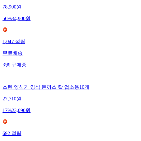
78,900
원
56
%
34,900
원
1,047
적립
무료배송
3
명
구매중
스텐 양식기 양식 돈까스 칼 업소용10개
27,710
원
17
%
23,090
원
692
적립