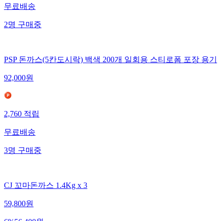
무료배송
2
명
구매중
PSP 돈까스(5칸도시락) 백색 200개 일회용 스티로폼 포장 용기
92,000
원
2,760
적립
무료배송
3
명
구매중
CJ 꼬마돈까스 1.4Kg x 3
59,800
원