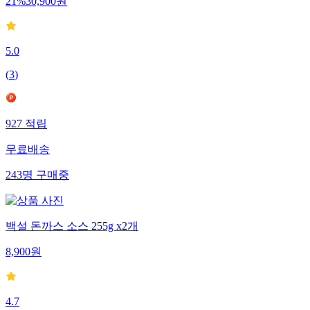
21
%
30,900
원
5.0
(
3
)
927
적립
무료배송
243
명
구매중
백설 돈까스 소스 255g x2개
8,900
원
4.7