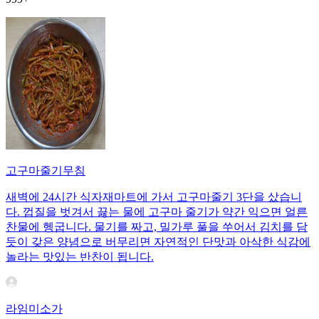
고구마줄기무침
새벽에 24시간 식자재마트에 가서 고구마줄기 3단을 샀습니
다. 껍질을 벗겨서 끓는 물에 고구마 줄기가 약간 익으면 얼른
찬물에 헹굽니다. 물기를 짜고, 밀가루 풀을 쑤어서 김치를 담
듯이 갖은 양념으로 버무리면 자연적인 단맛과 아삭한 식감에
놀라는 맛있는 반찬이 됩니다.
라임미소가