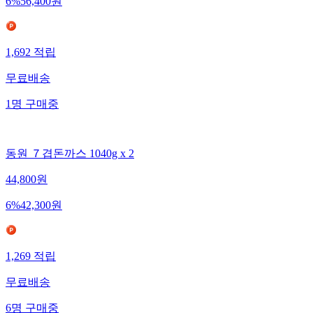
6
%
56,400
원
1,692
적립
무료배송
1
명
구매중
동원 ７겹돈까스 1040g x 2
44,800
원
6
%
42,300
원
1,269
적립
무료배송