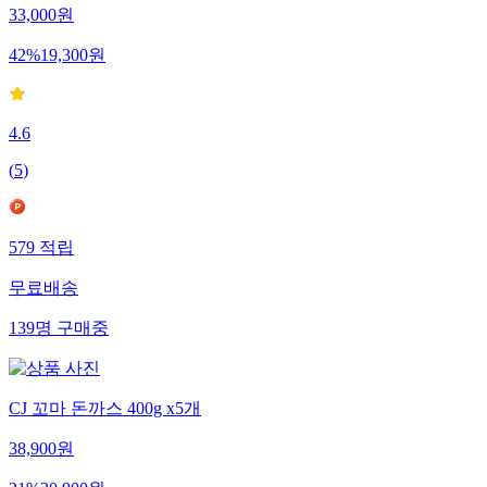
33,000
원
42
%
19,300
원
4.6
(
5
)
579
적립
무료배송
139
명
구매중
CJ 꼬마 돈까스 400g x5개
38,900
원