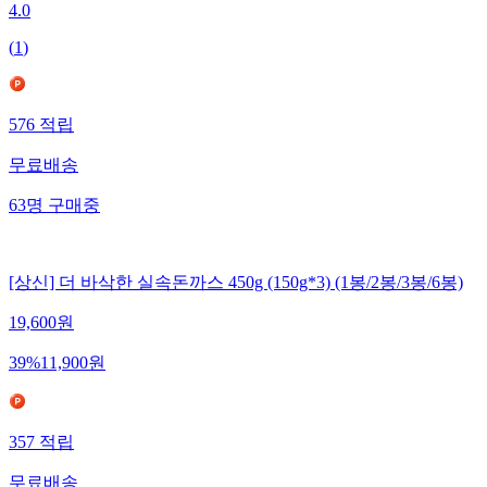
4.0
(
1
)
576
적립
무료배송
63
명
구매중
[상신] 더 바삭한 실속돈까스 450g (150g*3) (1봉/2봉/3봉/6봉)
19,600
원
39
%
11,900
원
357
적립