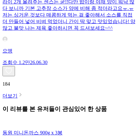
라이 2개 올려주는 센스는 굳!! ​다만 밥이랑 야채 양이 워낙 많
다 보니까 기본 고추장 소스가 양에 비해 좀 적더라고요ㅠ.ㅠ
저는 싱거운 것보다 매콤하게 먹는 걸 좋아해서 소스를 직접
더 만들어 넣어 비벼 먹었더니 간이 딱 맞고 맛있었습니다! 양
많고 불맛 나는 제육 좋아하시면 꼭 드셔보세요~^^
으앵
조회수
1.2만
26.06.30
184
더보기
이 리뷰를 본 유저들이 관심있어 한 상품
동원 미니돈까스 900g x 3봉