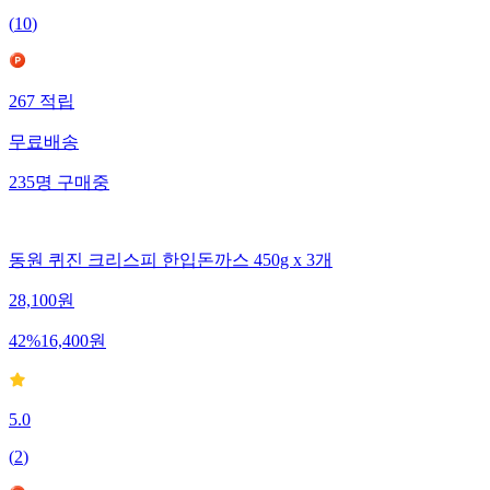
(
10
)
267
적립
무료배송
235
명
구매중
동원 퀴진 크리스피 한입돈까스 450g x 3개
28,100
원
42
%
16,400
원
5.0
(
2
)