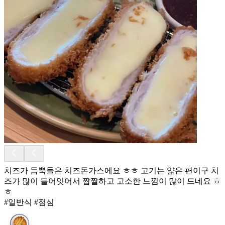
치즈가 듬뿍들은 치즈돈가스에요 ㅎㅎ 고기는 얇은 편이구 치
즈가 많이 들어잇어서 짭짤하고 고소한 느낌이 많이 드네요 ㅎ
ㅎ
#일반식 #점심