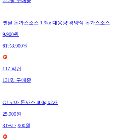
252
명
구매중
옛날 돈까스소스 1.9kg 대용량 경양식 돈가스소스
9,900
원
61
%
3,900
원
117
적립
131
명
구매중
CJ 꼬마 돈까스 400g x2개
25,900
원
31
%
17,900
원