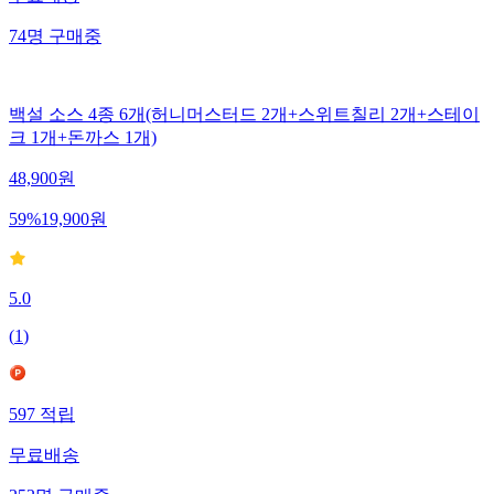
무료배송
74
명
구매중
백설 소스 4종 6개(허니머스터드 2개+스위트칠리 2개+스테이
크 1개+돈까스 1개)
48,900
원
59
%
19,900
원
5.0
(
1
)
597
적립
무료배송