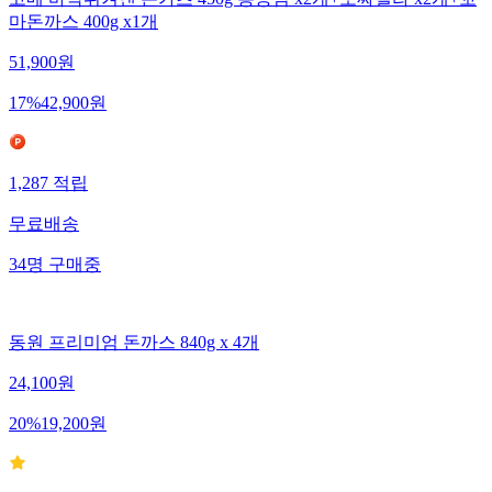
고메 바삭튀겨낸 돈카츠 450g 통등심 x2개+모짜렐라 x2개+꼬
마돈까스 400g x1개
51,900
원
17
%
42,900
원
1,287
적립
무료배송
34
명
구매중
동원 프리미엄 돈까스 840g x 4개
24,100
원
20
%
19,200
원