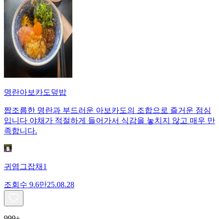
명란아보카도덮밥
짭조름한 명란과 부드러운 아보카도의 조합으로 즐거운 점심
입니다 야채가 적절하게 들어가서 식감을 놓치지 않고 매우 만
족합니다.
귀염그잡채1
조회수
9.6만
25.08.28
999+