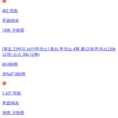
492
적립
무료배송
74
명
구매중
[원조 23번지 남산돈까스] 등심 돈까스 4팩 총12개(돈까스120g
12개+소스 30g 12팩)
60,000
원
20
%
47,900
원
1,437
적립
무료배송
38
명
구매중