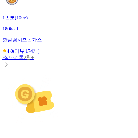
1인분(100g)
180kcal
한살림
치즈돈가스
4.8
(리뷰
174
개)
·
식단기록
2천+