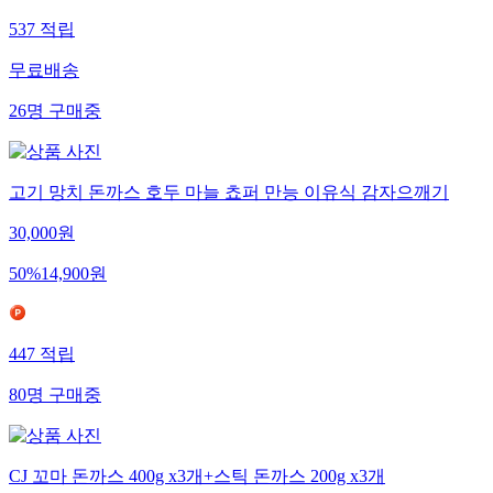
537
적립
무료배송
26
명
구매중
고기 망치 돈까스 호두 마늘 쵸퍼 만능 이유식 감자으깨기
30,000
원
50
%
14,900
원
447
적립
80
명
구매중
CJ 꼬마 돈까스 400g x3개+스틱 돈까스 200g x3개