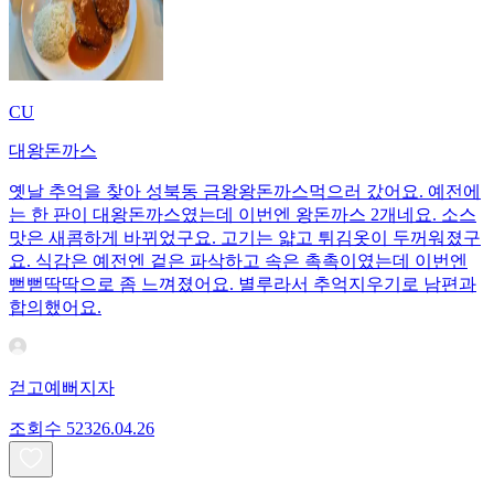
CU
대왕돈까스
옛날 추억을 찾아 성북동 금왕왕돈까스먹으러 갔어요. 예전에
는 한 판이 대왕돈까스였는데 이번엔 왕돈까스 2개네요. 소스
맛은 새콤하게 바뀌었구요. 고기는 얇고 튀김옷이 두꺼워졌구
요. 식감은 예전엔 겉은 파삭하고 속은 촉촉이였는데 이번엔
뻗뻗딱딱으로 좀 느껴졌어요. 별루라서 추억지우기로 남편과
합의했어요.
걷고예뻐지자
조회수
523
26.04.26