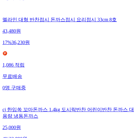
6
명
구매중
멜라민 대형 반찬접시 돈까스접시 요리접시 33cm 8호
43,480
원
17
%
36,230
원
1,086
적립
무료배송
0
명
구매중
cj 한입쏙 꼬마돈까스 1.4kg 도시락반찬 어린이반찬 돈까스 대
용량 냉동돈까스
25,000
원