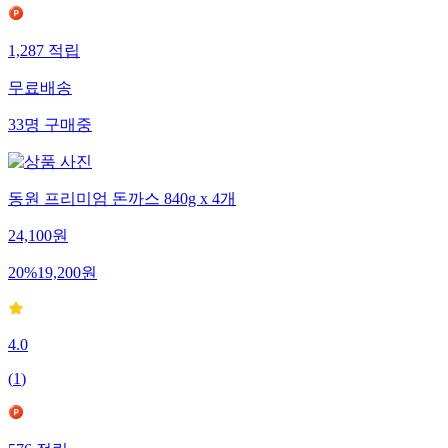
1,287
적립
무료배송
33
명
구매중
동원 프리미엄 돈까스 840g x 4개
24,100
원
20
%
19,200
원
4.0
(
1
)