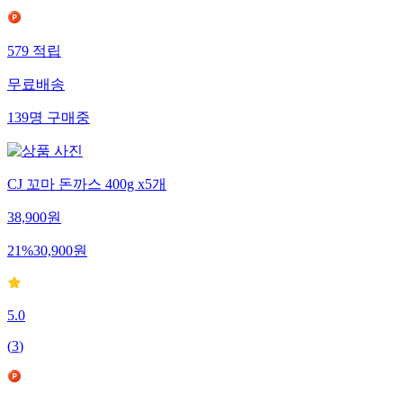
579
적립
무료배송
139
명
구매중
CJ 꼬마 돈까스 400g x5개
38,900
원
21
%
30,900
원
5.0
(
3
)