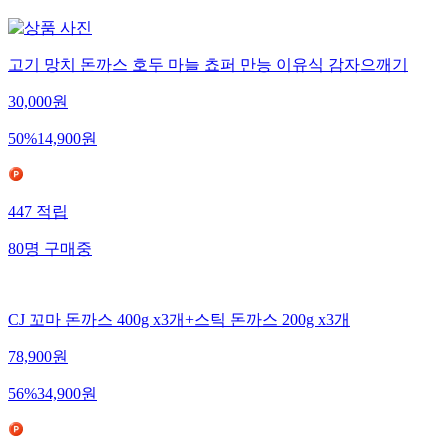
고기 망치 돈까스 호두 마늘 쵸퍼 만능 이유식 감자으깨기
30,000
원
50
%
14,900
원
447
적립
80
명
구매중
CJ 꼬마 돈까스 400g x3개+스틱 돈까스 200g x3개
78,900
원
56
%
34,900
원