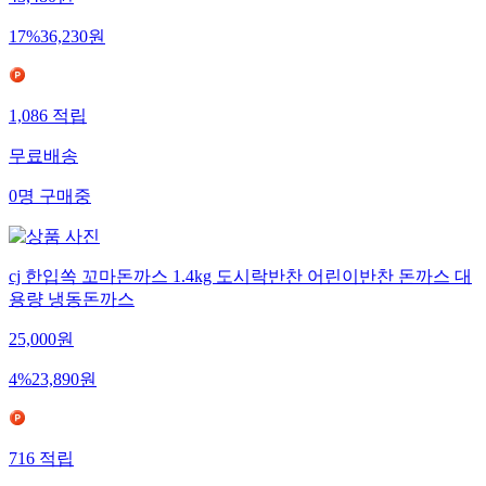
43,480
원
17
%
36,230
원
1,086
적립
무료배송
0
명
구매중
cj 한입쏙 꼬마돈까스 1.4kg 도시락반찬 어린이반찬 돈까스 대
용량 냉동돈까스
25,000
원
4
%
23,890
원
716
적립