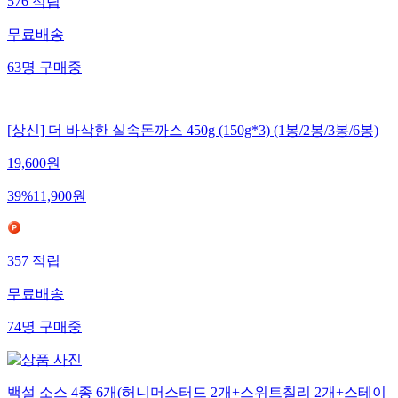
576
적립
무료배송
63
명
구매중
[상신] 더 바삭한 실속돈까스 450g (150g*3) (1봉/2봉/3봉/6봉)
19,600
원
39
%
11,900
원
357
적립
무료배송
74
명
구매중
백설 소스 4종 6개(허니머스터드 2개+스위트칠리 2개+스테이