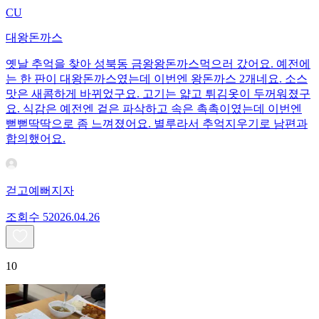
CU
대왕돈까스
옛날 추억을 찾아 성북동 금왕왕돈까스먹으러 갔어요. 예전에
는 한 판이 대왕돈까스였는데 이번엔 왕돈까스 2개네요. 소스
맛은 새콤하게 바뀌었구요. 고기는 얇고 튀김옷이 두꺼워졌구
요. 식감은 예전엔 겉은 파삭하고 속은 촉촉이였는데 이번엔
뻗뻗딱딱으로 좀 느껴졌어요. 별루라서 추억지우기로 남편과
합의했어요.
걷고예뻐지자
조회수
520
26.04.26
10