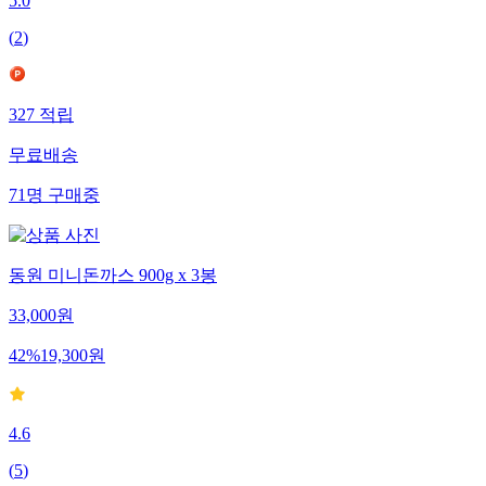
5.0
(
2
)
327
적립
무료배송
71
명
구매중
동원 미니돈까스 900g x 3봉
33,000
원
42
%
19,300
원
4.6
(
5
)