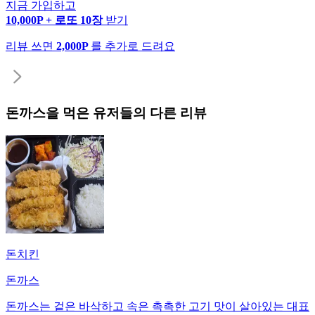
지금 가입하고
10,000P + 로또 10장
받기
리뷰 쓰면
2,000P
를 추가로 드려요
돈까스
을 먹은 유저들의 다른 리뷰
돈치킨
돈까스
돈까스는 겉은 바삭하고 속은 촉촉한 고기 맛이 살아있는 대표