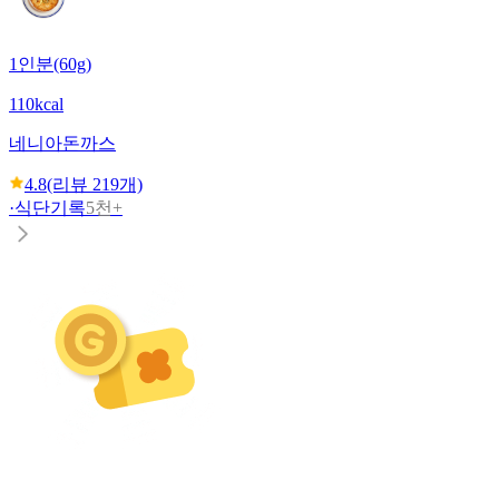
1인분(60g)
110kcal
네니아
돈까스
4.8
(리뷰
219
개)
·
식단기록
5천+