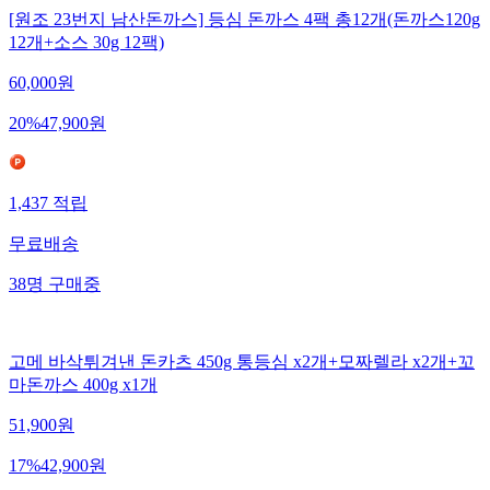
[원조 23번지 남산돈까스] 등심 돈까스 4팩 총12개(돈까스120g
12개+소스 30g 12팩)
60,000
원
20
%
47,900
원
1,437
적립
무료배송
38
명
구매중
고메 바삭튀겨낸 돈카츠 450g 통등심 x2개+모짜렐라 x2개+꼬
마돈까스 400g x1개
51,900
원
17
%
42,900
원