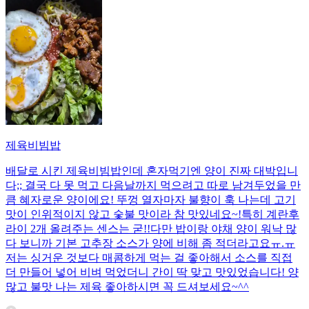
제육비빔밥
배달로 시킨 제육비빔밥인데 혼자먹기엔 양이 진짜 대박입니
다;; 결국 다 못 먹고 다음날까지 먹으려고 따로 남겨두었을 만
큼 혜자로운 양이에요! 뚜껑 열자마자 불향이 훅 나는데 고기
맛이 인위적이지 않고 숯불 맛이라 참 맛있네요~!특히 계란후
라이 2개 올려주는 센스는 굳!! ​다만 밥이랑 야채 양이 워낙 많
다 보니까 기본 고추장 소스가 양에 비해 좀 적더라고요ㅠ.ㅠ
저는 싱거운 것보다 매콤하게 먹는 걸 좋아해서 소스를 직접
더 만들어 넣어 비벼 먹었더니 간이 딱 맞고 맛있었습니다! 양
많고 불맛 나는 제육 좋아하시면 꼭 드셔보세요~^^