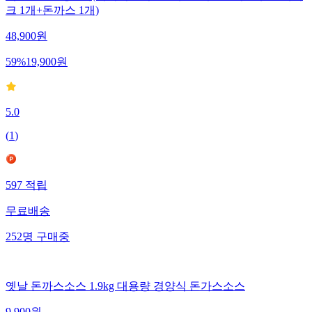
크 1개+돈까스 1개)
48,900
원
59
%
19,900
원
5.0
(
1
)
597
적립
무료배송
252
명
구매중
옛날 돈까스소스 1.9kg 대용량 경양식 돈가스소스