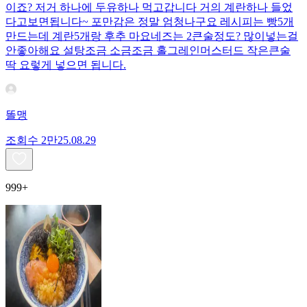
이죠? 저거 하나에 두유하나 먹고갑니다 거의 계란하나 들었
다고보면됩니다~ 포만감은 정말 엄청나구요 레시피는 빵5개
만드는데 계란5개랑 후추 마요네즈는 2큰술정도? 많이넣는걸
안좋아해요 설탕조금 소금조금 홀그레인머스터드 작은큰술
딱 요렇게 넣으면 됩니다.
똘맹
조회수
2만
25.08.29
999+