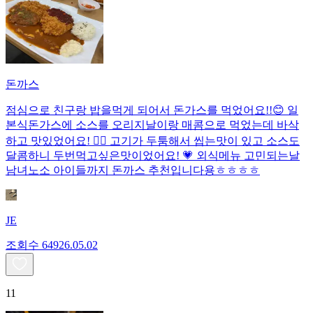
돈까스
점심으로 친구랑 밥을먹게 되어서 돈가스를 먹었어요!!😊 일
본식돈가스에 소스를 오리지날이랑 매콤으로 먹었는데 바삭
하고 맛있었어요! 👍🏻 고기가 두툼해서 씹는맛이 있고 소스도
달콤하니 두번먹고싶은맛이었어요! 💗 외식메뉴 고민되는날
남녀노소 아이들까지 돈까스 추천입니다용ㅎㅎㅎㅎ
JE
조회수
649
26.05.02
11