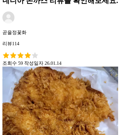
네니아 돈까스 리뷰를 확인해보세요.
곧을정꽃화
리뷰114
조회수 59
작성일자 26.01.14