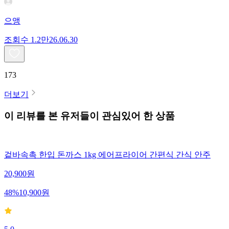
으앵
조회수
1.2만
26.06.30
173
더보기
이 리뷰를 본 유저들이 관심있어 한 상품
겉바속촉 한입 돈까스 1kg 에어프라이어 간편식 간식 안주
20,900
원
48
%
10,900
원