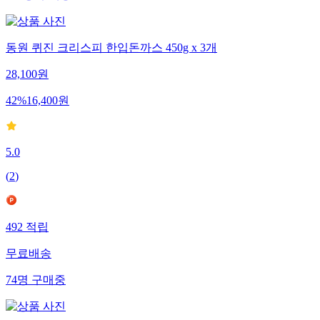
동원 퀴진 크리스피 한입돈까스 450g x 3개
28,100
원
42
%
16,400
원
5.0
(
2
)
492
적립
무료배송
74
명
구매중