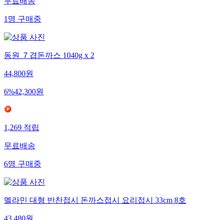
무료배송
1
명
구매중
동원 ７겹돈까스 1040g x 2
44,800
원
6
%
42,300
원
1,269
적립
무료배송
6
명
구매중
멜라민 대형 반찬접시 돈까스접시 요리접시 33cm 8호