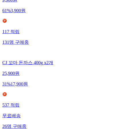
9,900
원
61
%
3,900
원
117
적립
131
명
구매중
CJ 꼬마 돈까스 400g x2개
25,900
원
31
%
17,900
원
537
적립
무료배송
26
명
구매중