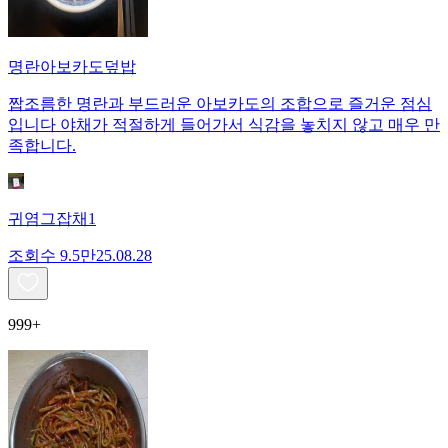
명란아보카도덮밥
짭조름한 명란과 부드러운 아보카도의 조합으로 즐거운 점심
입니다 야채가 적절하게 들어가서 식감을 놓치지 않고 매우 만
족합니다.
귀염그잡채1
조회수
9.5만
25.08.28
999+