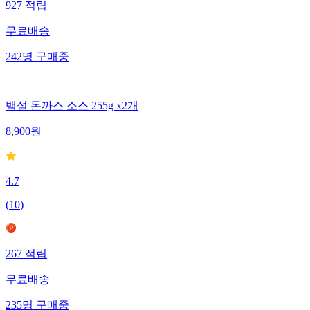
927
적립
무료배송
242
명
구매중
백설 돈까스 소스 255g x2개
8,900
원
4.7
(
10
)
267
적립
무료배송
235
명
구매중