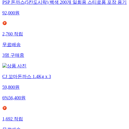
PSP 돈까스(5칸도시락) 백색 200개 일회용 스티로폼 포장 용기
92,000
원
2,760
적립
무료배송
3
명
구매중
CJ 꼬마돈까스 1.4Kg x 3
59,800
원
6
%
56,400
원
1,692
적립