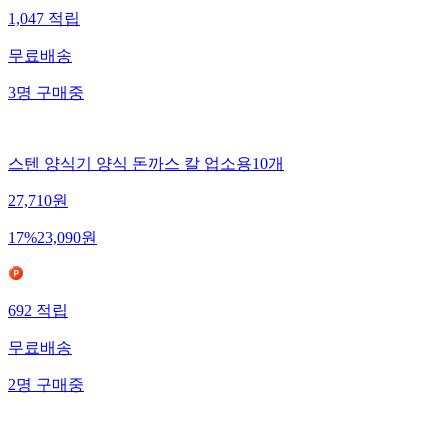
1,047
적립
무료배송
3
명
구매중
스텐 양식기 양식 돈까스 칼 업소용10개
27,710
원
17
%
23,090
원
692
적립
무료배송
2
명
구매중