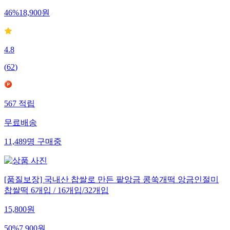
46
%
18,900
원
4.8
(
62
)
567
적립
무료배송
11,489
명
구매중
[품질보장] 국내산 찹쌀로 만든 팥앙금 콩쑥개떡 앙금인절미
찹쌀떡 6개입 / 16개입/32개입
15,800
원
50
%
7,900
원