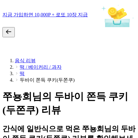
지금 가입하면 10,000P + 로또 10장 지급
음식 리뷰
떡 / 베이커리 / 과자
떡
두바이 쫀득 쿠키(두쫀쿠)
쭈뇽희님의 두바이 쫀득 쿠키
(두쫀쿠) 리뷰
간식에 일반식으로 먹은 쭈뇽희님의 두바