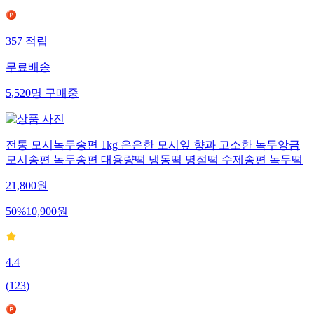
357
적립
무료배송
5,520
명
구매중
전통 모시녹두송편 1kg 은은한 모시잎 향과 고소한 녹두앙금
모시송편 녹두송편 대용량떡 냉동떡 명절떡 수제송편 녹두떡
21,800
원
50
%
10,900
원
4.4
(
123
)