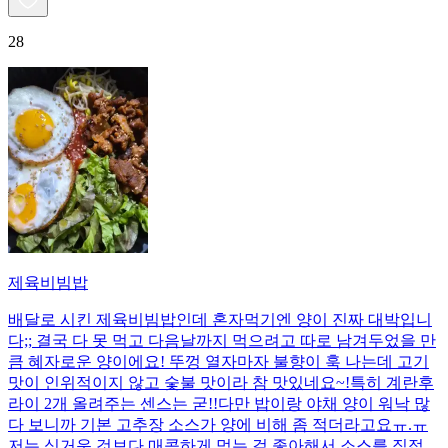
28
제육비빔밥
배달로 시킨 제육비빔밥인데 혼자먹기엔 양이 진짜 대박입니
다;; 결국 다 못 먹고 다음날까지 먹으려고 따로 남겨두었을 만
큼 혜자로운 양이에요! 뚜껑 열자마자 불향이 훅 나는데 고기
맛이 인위적이지 않고 숯불 맛이라 참 맛있네요~!특히 계란후
라이 2개 올려주는 센스는 굳!! ​다만 밥이랑 야채 양이 워낙 많
다 보니까 기본 고추장 소스가 양에 비해 좀 적더라고요ㅠ.ㅠ
저는 싱거운 것보다 매콤하게 먹는 걸 좋아해서 소스를 직접