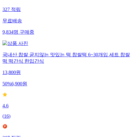
327
적립
무료배송
9,834
명
구매중
국내산 찹쌀 굳지않는 맛있는 떡 찹쌀떡 6~30개입 세트 찹쌀
떡 떡간식 한입간식
13,800
원
50
%
6,900
원
4.6
(
16
)