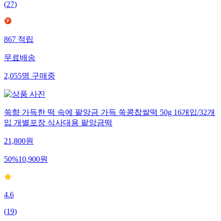
(
27
)
867
적립
무료배송
2,055
명
구매중
쑥향 가득한 떡 속에 팥앙금 가득 쑥콩찹쌀떡 50g 16개입/32개
입 개별포장 식사대용 팥앙금떡
21,800
원
50
%
10,900
원
4.6
(
19
)