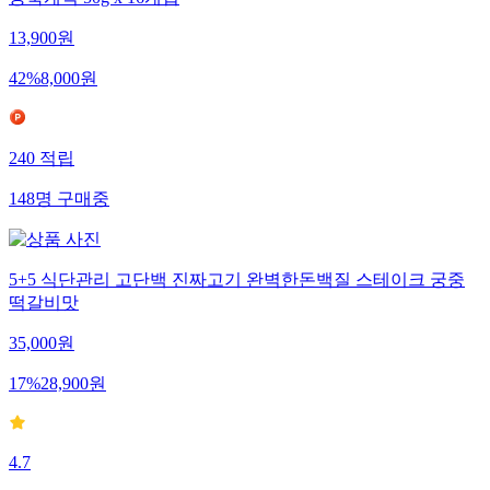
콩쑥개떡 50g x 16개입
13,900
원
42
%
8,000
원
240
적립
148
명
구매중
5+5 식단관리 고단백 진짜고기 완벽한돈백질 스테이크 궁중
떡갈비맛
35,000
원
17
%
28,900
원
4.7