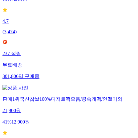
4.7
(
3,474
)
237
적립
무료배송
301,806
명
구매중
판매1위국산찹쌀100%디저트떡모음/콩쑥개떡/인절미외
21,900
원
41
%
12,900
원