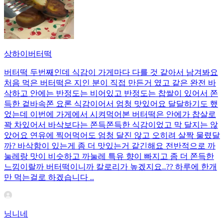
상하이버터떡
버터떡 두번째인데 식감이 가게마다 다를 것 같아서 남겨봐요
처음 먹은 버터떡은 지인 분이 직접 만든거 였고 같은 완전 바
삭하고 안에는 반정도는 비어있고 반정도는 찹쌀이 있어서 쫀
득한 겉바속쫀 요론 식감이어서 엄청 맛있어요 달달하기도 했
었는데 이번에 가게에서 시켜먹어본 버터떡은 안에가 찹살로
꽉 차있어서 바삭보다는 쫀득쫀득한 식감이었고 막 달지는 않
았어요 연유에 찍어먹어도 엄청 달진 않고 오히려 살짝 물렸달
까? 바삭함이 있는게 좀 더 맛있는거 같긴해요 전반적으로 까
눌레랑 맛이 비슷하고 까눌레 특유 향이 빠지고 좀 더 쫀득한
느낌이랄까 버터떡이니까 칼로리가 높겠지요..?? 하루에 한개
만 먹는걸로 하겠습니다 ..
닝니네