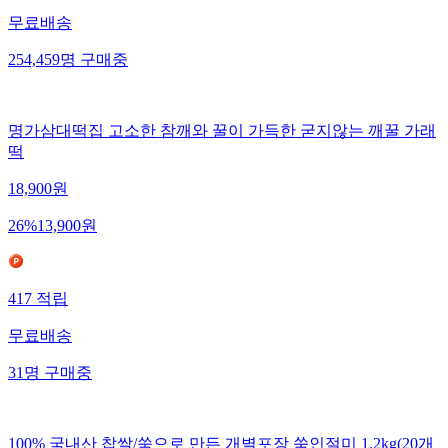
무료배송
254,459
명
구매중
명가삼대떡집 고소한 참깨와 꿀이 가득한 굳지않는 깨꿀 가래
떡
18,900
원
26
%
13,900
원
417
적립
무료배송
31
명
구매중
100% 국내산 찹쌀/쑥으로 만든 개별포장 쑥인절미 1.2kg(20개