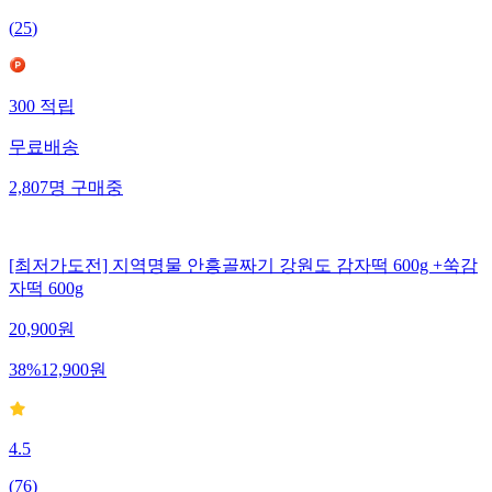
(
25
)
300
적립
무료배송
2,807
명
구매중
[최저가도전] 지역명물 안흥골짜기 강원도 감자떡 600g +쑥감
자떡 600g
20,900
원
38
%
12,900
원
4.5
(
76
)