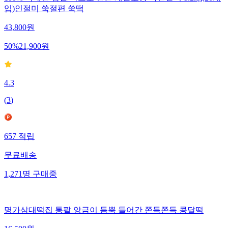
입)인절미 쑥절편 쑥떡
43,800
원
50
%
21,900
원
4.3
(
3
)
657
적립
무료배송
1,271
명
구매중
명가삼대떡집 통팥 앙금이 듬뿍 들어간 쫀득쫀득 콩달떡