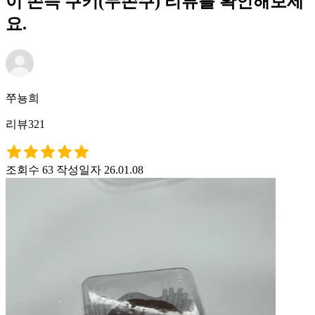
이 쫀득 쿠키(두쫀쿠) 리뷰를 확인해보세
요.
쭈뇽희
리뷰321
조회수 63
작성일자 26.01.08