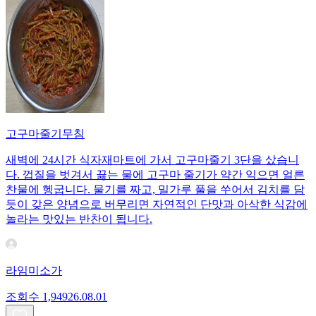
고구마줄기무침
새벽에 24시간 식자재마트에 가서 고구마줄기 3단을 샀습니
다. 껍질을 벗겨서 끓는 물에 고구마 줄기가 약간 익으면 얼른
찬물에 헹굽니다. 물기를 짜고, 밀가루 풀을 쑤어서 김치를 담
듯이 갖은 양념으로 버무리면 자연적인 단맛과 아삭한 식감에
놀라는 맛있는 반찬이 됩니다.
라임미소가
조회수
1,949
26.08.01