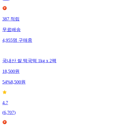
387
적립
무료배송
4,955
명
구매중
국내산 쌀 떡국떡 1kg x 2팩
18,500
원
54
%
8,500
원
4.7
(
6,707
)