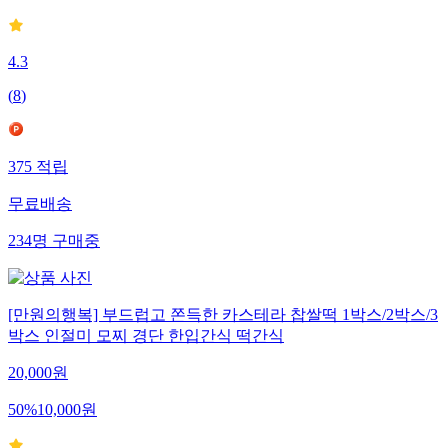
4.3
(
8
)
375
적립
무료배송
234
명
구매중
[만원의행복] 부드럽고 쫀득한 카스테라 찹쌀떡 1박스/2박스/3
박스 인절미 모찌 경단 한입간식 떡간식
20,000
원
50
%
10,000
원