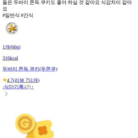
들은 두바이 쫀득 쿠키도 좋아 하실 것 같아요 식감차이 같아
요
#일반식 #간식
1개(60g)
316kcal
두바이 쫀득 쿠키(두쫀쿠)
4.7
(리뷰
751
개)
·
식단기록
4천+