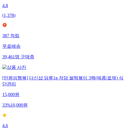
4.8
(
1,378
)
387
적립
무료배송
39,461
명
구매중
[만원의행복] 다신샵 당류1g 저당 쌀떡볶이 3팩(매콤/로제) 식
단관리
15,000
원
33
%
10,000
원
4.6