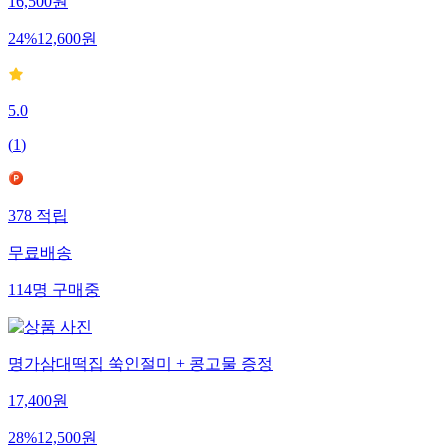
16,500
원
24
%
12,600
원
5.0
(
1
)
378
적립
무료배송
114
명
구매중
명가삼대떡집 쑥인절미 + 콩고물 증정
17,400
원
28
%
12,500
원