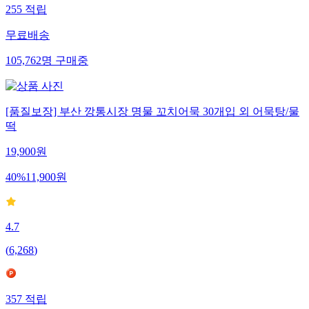
255
적립
무료배송
105,762
명
구매중
[품질보장] 부산 깡통시장 명물 꼬치어묵 30개입 외 어묵탕/물
떡
19,900
원
40
%
11,900
원
4.7
(
6,268
)
357
적립