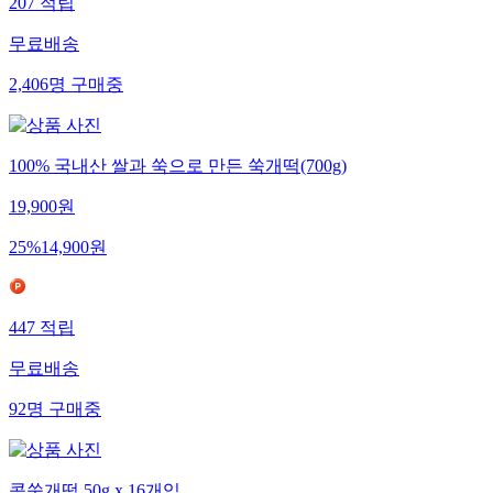
207
적립
무료배송
2,406
명
구매중
100% 국내산 쌀과 쑥으로 만든 쑥개떡(700g)
19,900
원
25
%
14,900
원
447
적립
무료배송
92
명
구매중