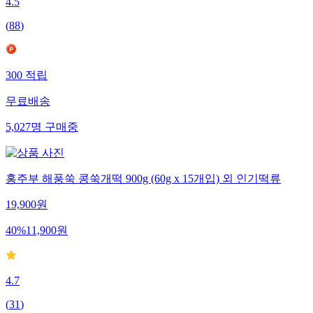
4.5
(
88
)
300
적립
무료배송
5,027
명
구매중
홍주부 해풍쑥 콩쑥개떡 900g (60g x 15개입) 외 인기떡류
19,900
원
40
%
11,900
원
4.7
(
31
)