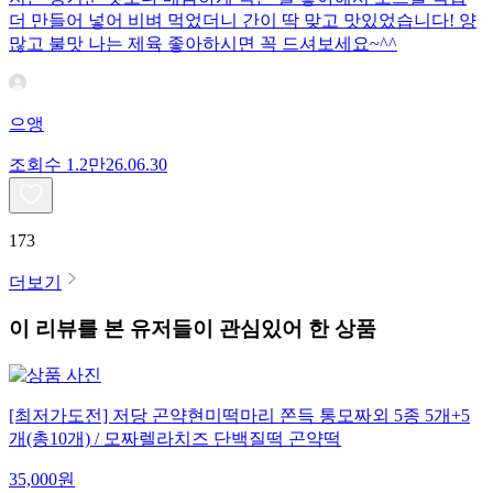
더 만들어 넣어 비벼 먹었더니 간이 딱 맞고 맛있었습니다! 양
많고 불맛 나는 제육 좋아하시면 꼭 드셔보세요~^^
으앵
조회수
1.2만
26.06.30
173
더보기
이 리뷰를 본 유저들이 관심있어 한 상품
[최저가도전] 저당 곤약현미떡마리 쫀득 통모짜외 5종 5개+5
개(총10개) / 모짜렐라치즈 단백질떡 곤약떡
35,000
원