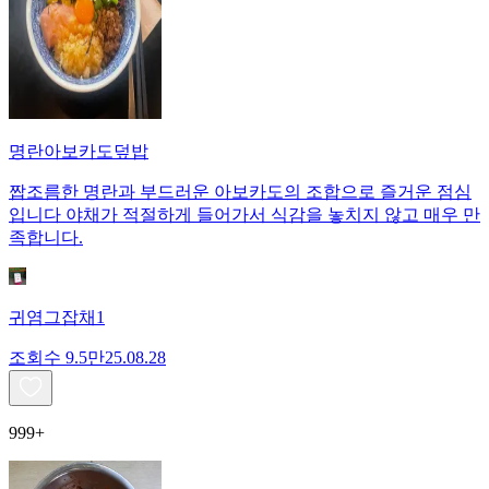
명란아보카도덮밥
짭조름한 명란과 부드러운 아보카도의 조합으로 즐거운 점심
입니다 야채가 적절하게 들어가서 식감을 놓치지 않고 매우 만
족합니다.
귀염그잡채1
조회수
9.5만
25.08.28
999+