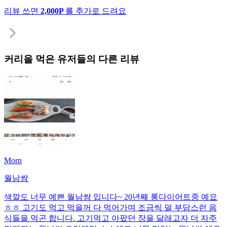
리뷰 쓰면
2,000P
를 추가로 드려요
커리
을 먹은 유저들의 다른 리뷰
Morn
월남쌈
색깔도 너무 예쁜 월남쌈 입니다~ 20년째 롱다이어트중 예요
ㅎㅎ 고기도 먹고 먹을꺼 다 먹어가며 조금씩 덜 부담스런 음
식들을 먹곤 합니다. 고기먹고 아팠던 장을 달래고자 더 자주