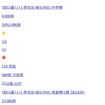
[참다올] 1+1 추억의 베이커리 만주빵
8,000
원
50
%
3,990
원
5.0
(
1
)
119
적립
949
명
구매중
[참다올] 1+1 추억의 베이커리 깨찰빵(1봉 5입내외)
23,000
원