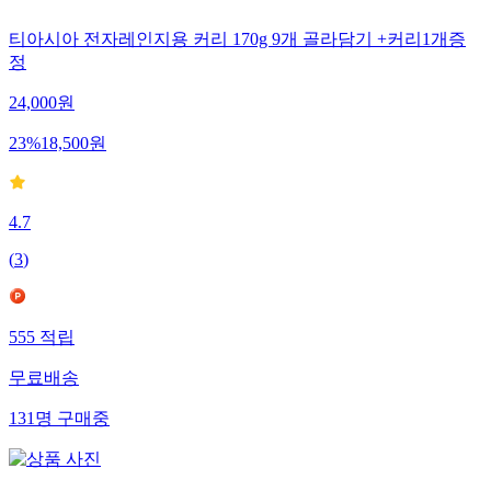
티아시아 전자레인지용 커리 170g 9개 골라담기 +커리1개증
정
24,000
원
23
%
18,500
원
4.7
(
3
)
555
적립
무료배송
131
명
구매중