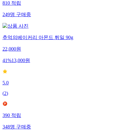
810
적립
249
명
구매중
추억의베이커리 아몬드 튀일 90g
22,000
원
41
%
13,000
원
5.0
(
2
)
390
적립
348
명
구매중