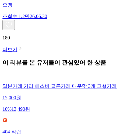
으앵
조회수
1.2만
26.06.30
180
더보기
이 리뷰를 본 유저들이 관심있어 한 상품
일본카레 커리 에스비 골든카레 매운맛 3개 고형카레
15,000
원
10
%
13,490
원
404
적립