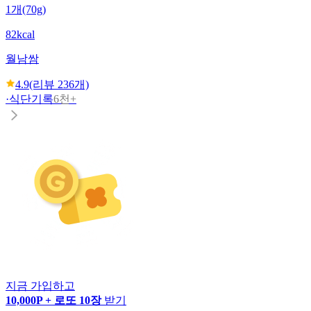
1개(70g)
82kcal
월남쌈
4.9
(리뷰
236
개)
·
식단기록
6천+
지금 가입하고
10,000P + 로또 10장
받기