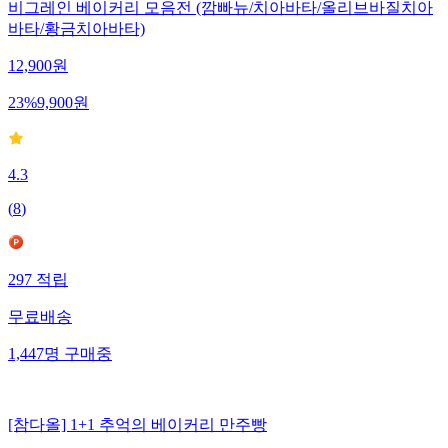
비그레인 베이커리 모음전 (깜빠뉴/치아바타/올리브바질치아
바타/황금치아바타)
12,900
원
23
%
9,900
원
4.3
(
8
)
297
적립
무료배송
1,447
명
구매중
[참다올] 1+1 추억의 베이커리 만주빵