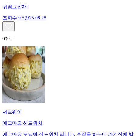
귀염그잡채1
조회수
9.5만
25.08.28
999+
서브웨이
에그마요 샌드위치
에그마요 모닝빵 샌드위치 입니다. 수영을 하는데 가기전에 밥