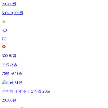
20,000
원
50
%
10,000
원
4.0
(
1
)
300
적립
무료배송
76
명
구매중
추억의베이커리 쌀케잌 250g
20,000
원