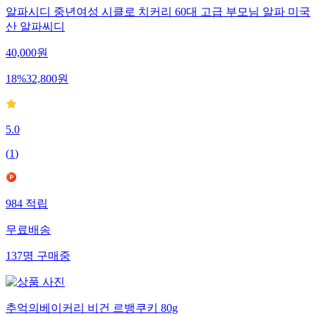
알파시디 중년여성 시클로 치커리 60대 고급 부모님 알파 미국
산 알파씨디
40,000
원
18
%
32,800
원
5.0
(
1
)
984
적립
무료배송
137
명
구매중
추억의베이커리 비건 르뱅쿠키 80g