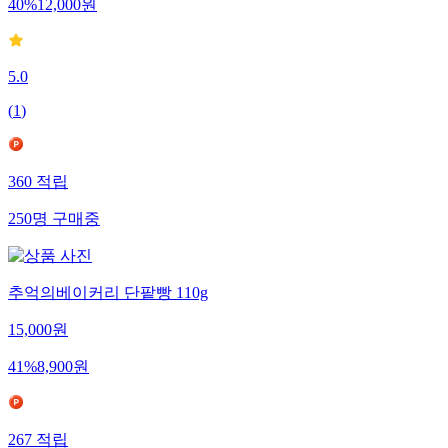
40
%
12,000
원
5.0
(
1
)
360
적립
250
명
구매중
추억의베이커리 단팥빵 110g
15,000
원
41
%
8,900
원
267
적립