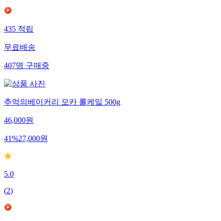
435
적립
무료배송
407
명
구매중
추억의베이커리 모카 롤케잌 500g
46,000
원
41
%
27,000
원
5.0
(
2
)