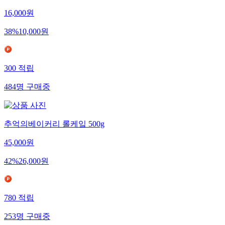
16,000
원
38
%
10,000
원
300
적립
484
명
구매중
추억의베이커리 롤케잌 500g
45,000
원
42
%
26,000
원
780
적립
253
명
구매중