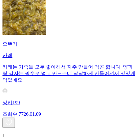
오뚜기
카레
카레는 가족들 모두 좋아해서 자주 만들어 먹곤 합니다. 양파
랑 감자는 필수로 넣고 만드는데 달달하게 만들어져서 맛있게
먹었네요
밍키199
조회수
77
26.01.09
1