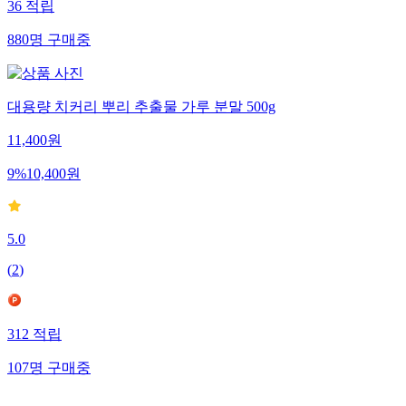
36
적립
880
명
구매중
대용량 치커리 뿌리 추출물 가루 분말 500g
11,400
원
9
%
10,400
원
5.0
(
2
)
312
적립
107
명
구매중