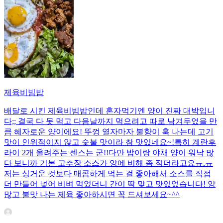
제육비빔밥
배달로 시킨 제육비빔밥인데 혼자먹기엔 양이 진짜 대박입니
다;; 결국 다 못 먹고 다음날까지 먹으려고 따로 남겨두었을 만
큼 혜자로운 양이에요! 뚜껑 열자마자 불향이 훅 나는데 고기
맛이 인위적이지 않고 숯불 맛이라 참 맛있네요~!특히 계란후
라이 2개 올려주는 센스는 굳!! ​다만 밥이랑 야채 양이 워낙 많
다 보니까 기본 고추장 소스가 양에 비해 좀 적더라고요ㅠ.ㅠ
저는 싱거운 것보다 매콤하게 먹는 걸 좋아해서 소스를 직접
더 만들어 넣어 비벼 먹었더니 간이 딱 맞고 맛있었습니다! 양
많고 불맛 나는 제육 좋아하시면 꼭 드셔보세요~^^