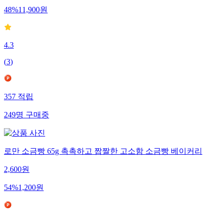
48
%
11,900
원
4.3
(
3
)
357
적립
249
명
구매중
로만 소금빵 65g 촉촉하고 짭짤한 고소함 소금빵 베이커리
2,600
원
54
%
1,200
원