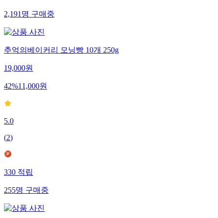
2,191
명
구매중
추억의베이커리 모닝빵 10개 250g
19,000
원
42
%
11,000
원
5.0
(
2
)
330
적립
255
명
구매중