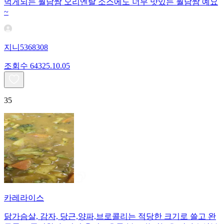
먹게되는 월남쌈 오리엔탈 소스에도 너무 맛있는 월남쌈 예요
~
지니5368308
조회수
643
25.10.05
35
카레라이스
닭가슴살, 감자, 당근,양파,브로콜리는 적당한 크기로 쓸고 완