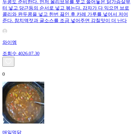
두콩도 준비한다. 먼저 올리브유를 붓고 쓸어놓은 닭가슴살부
터 넣고 당근등의 순서로 넣고 볶는다. 감자가 다 익으면 브로
콜리와 완두콩을 넣고 한번 끓인 후 카레 가루를 넣어서 저어
준다. 참치액젓과 굴소스를 조금 넣어주면 감칠맛이 더 난다
와이엠
조회수
40
26.07.30
0
매일먹닭