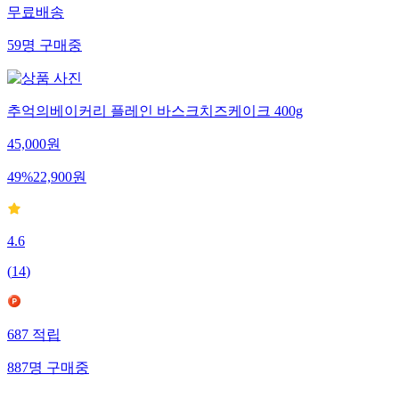
무료배송
59
명
구매중
추억의베이커리 플레인 바스크치즈케이크 400g
45,000
원
49
%
22,900
원
4.6
(
14
)
687
적립
887
명
구매중