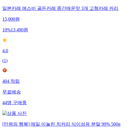
일본카레 에스비 골든카레 중간매운맛 3개 고형카레 커리
15,000
원
10
%
13,490
원
4.0
(
1
)
404
적립
무료배송
44
명
구매중
[만원의 행복] 매일 이눌린 치커리 식이섬유 분말 99% 500g