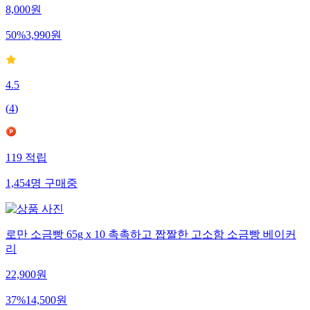
8,000
원
50
%
3,990
원
4.5
(
4
)
119
적립
1,454
명
구매중
로만 소금빵 65g x 10 촉촉하고 짭짤한 고소함 소금빵 베이커
리
22,900
원
37
%
14,500
원