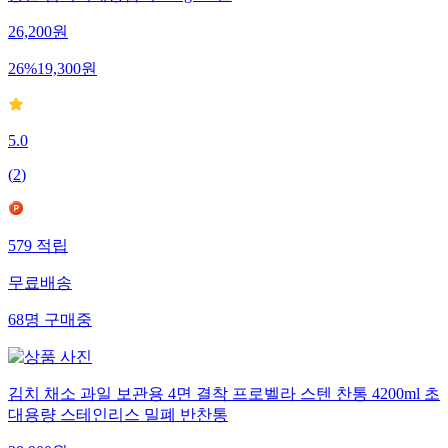
26,200
원
26
%
19,300
원
5.0
(
2
)
579
적립
무료배송
68
명
구매중
김치 채소 과일 보관용 4면 결착 프로벨라 스텐 찬통 4200ml 초
대용량 스테인리스 밀폐 반찬통