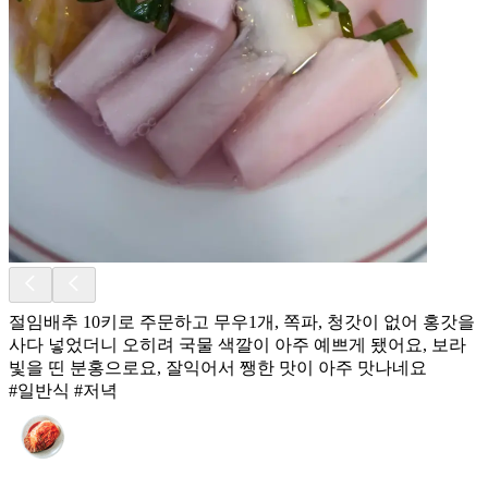
절임배추 10키로 주문하고 무우1개, 쪽파, 청갓이 없어 홍갓을
사다 넣었더니 오히려 국물 색깔이 아주 예쁘게 됐어요, 보라
빛을 띤 분홍으로요, 잘익어서 쨍한 맛이 아주 맛나네요
#일반식 #저녁