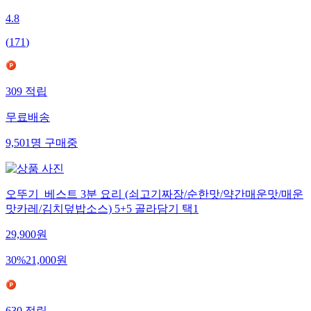
4.8
(
171
)
309
적립
무료배송
9,501
명
구매중
오뚜기_베스트 3분 요리 (쇠고기짜장/순한맛/약간매운맛/매운
맛카레/김치덮밥소스) 5+5 골라담기 택1
29,900
원
30
%
21,000
원
630
적립