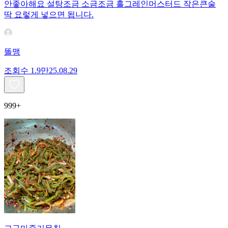
안좋아해요 설탕조금 소금조금 홀그레인머스터드 작은큰술
딱 요렇게 넣으면 됩니다.
똘맹
조회수
1.9만
25.08.29
999+