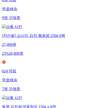
무료배송
9
명
구매중
[쟌슨빌] 소시지 김치 볶음밥 250g 6팩
27,000
원
23
%
20,800
원
624
적립
무료배송
7
명
구매중
동원 김치찌개용참치 150g x 8캔