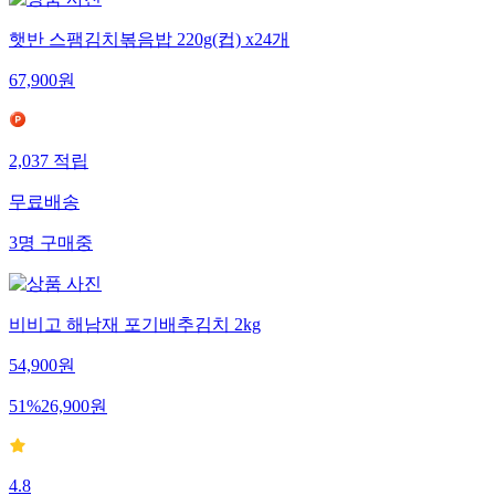
햇반 스팸김치볶음밥 220g(컵) x24개
67,900
원
2,037
적립
무료배송
3
명
구매중
비비고 해남재 포기배추김치 2kg
54,900
원
51
%
26,900
원
4.8