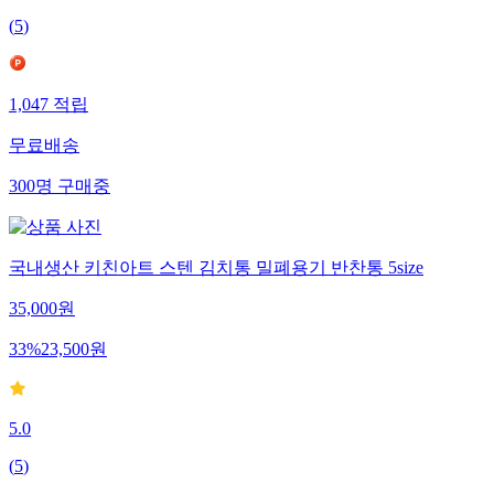
(
5
)
1,047
적립
무료배송
300
명
구매중
국내생산 키친아트 스텐 김치통 밀폐용기 반찬통 5size
35,000
원
33
%
23,500
원
5.0
(
5
)