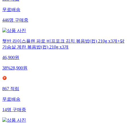
무료배송
446
명
구매중
햇반 라이스플랜 파로 비프포크 김치 볶음밥(컵) 210g x3개+닭
가슴살 계란 볶음밥(컵) 210g x3개
46,900
원
38
%
28,900
원
867
적립
무료배송
14
명
구매중