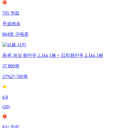
705
적립
무료배송
804
명
구매중
동원 개성 왕만두 2.1kg 1봉 + 김치왕만두 2.1kg 1봉
37,800
원
27
%
27,700
원
4.8
(
20
)
831
적립