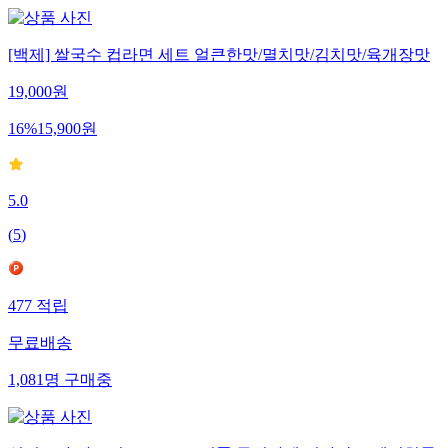
[백제] 쌀국수 컵라면 세트 얼큰한맛/멸치맛/김치맛/육개장맛
19,000
원
16
%
15,900
원
5.0
(
5
)
477
적립
무료배송
1,081
명
구매중