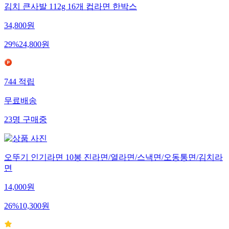
김치 큰사발 112g 16개 컵라면 한박스
34,800
원
29
%
24,800
원
744
적립
무료배송
23
명
구매중
오뚜기 인기라면 10봉 진라면/열라면/스낵면/오동통면/김치라
면
14,000
원
26
%
10,300
원