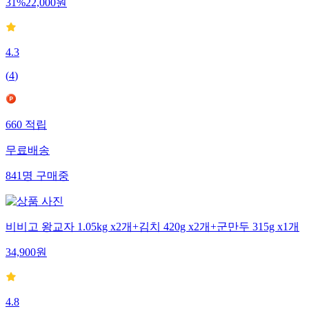
31
%
22,000
원
4.3
(
4
)
660
적립
무료배송
841
명
구매중
비비고 왕교자 1.05kg x2개+김치 420g x2개+군만두 315g x1개
34,900
원
4.8