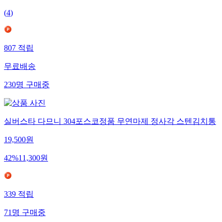
(
4
)
807
적립
무료배송
230
명
구매중
실버스타 다므니 304포스코정품 무연마제 정사각 스텐김치통
19,500
원
42
%
11,300
원
339
적립
71
명
구매중