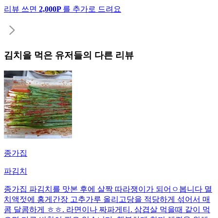
리뷰 쓰면
2,000P
를 추가로 드려요
김치
을 먹은 유저들의 다른 리뷰
종가집
파김치
종가집 파김치를 맛본 후에 살짝 따라쟁이가 되어ㅇ봅니다 멸
치액젓에 홍게간장 고추가루 올리고당을 적당하게 섞어서 매
콤 달콤하게 ㅎㅎ. 라면이나 짜파게티. 삼겹살 먹을때 같이 먹