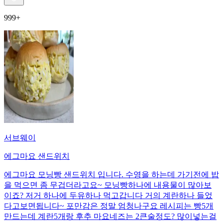
999+
서브웨이
에그마요 샌드위치
에그마요 모닝빵 샌드위치 입니다. 수영을 하는데 가기전에 밥
을 먹으면 좀 무겁더라고요~ 모닝빵하나에 내용물이 많아보
이죠? 저거 하나에 두유하나 먹고갑니다 거의 계란하나 들었
다고보면됩니다~ 포만감은 정말 엄청나구요 레시피는 빵5개
만드는데 계란5개랑 후추 마요네즈는 2큰술정도? 많이넣는걸