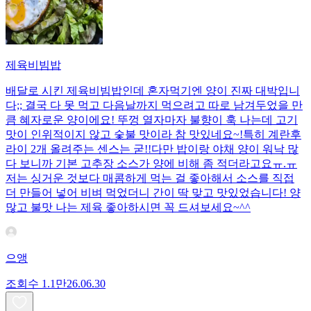
제육비빔밥
배달로 시킨 제육비빔밥인데 혼자먹기엔 양이 진짜 대박입니
다;; 결국 다 못 먹고 다음날까지 먹으려고 따로 남겨두었을 만
큼 혜자로운 양이에요! 뚜껑 열자마자 불향이 훅 나는데 고기
맛이 인위적이지 않고 숯불 맛이라 참 맛있네요~!특히 계란후
라이 2개 올려주는 센스는 굳!! ​다만 밥이랑 야채 양이 워낙 많
다 보니까 기본 고추장 소스가 양에 비해 좀 적더라고요ㅠ.ㅠ
저는 싱거운 것보다 매콤하게 먹는 걸 좋아해서 소스를 직접
더 만들어 넣어 비벼 먹었더니 간이 딱 맞고 맛있었습니다! 양
많고 불맛 나는 제육 좋아하시면 꼭 드셔보세요~^^
으앵
조회수
1.1만
26.06.30