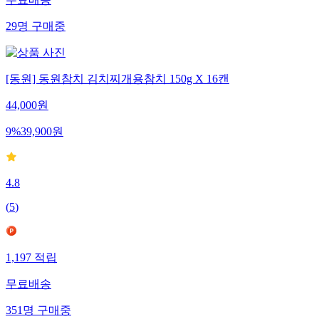
29
명
구매중
[동원] 동원참치 김치찌개용참치 150g X 16캔
44,000
원
9
%
39,900
원
4.8
(
5
)
1,197
적립
무료배송
351
명
구매중