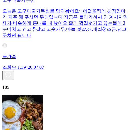
고구마줄기무침
오늘은 고구마줄기무침를 담궈봤어요~ 어렸을적에 친정엄마
가 자주 해 주시던 무침입니다 지금은 돌아가셔서 안 계시지만
제가 비슷하게 훙내를 내 봤어요 줄기 껍질벗기고 끓는물에 3
분데치고 건고추갈고 고춧가루,마늘,젓갈,깨,매실청조금.넘고
무치면 됩니다
울가족
조회수
1.1만
26.07.07
105