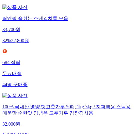
락앤락 숨쉬는 스텐김치통 모음
33,700
원
32
%
22,800
원
684
적립
무료배송
44
명
구매중
100% 국내산 영양 햇고춧가루 500g 1kg 3kg / 지퍼백용 스틱용
매운맛 순한맛 양념용 고추가루 김장김치용
32,000
원