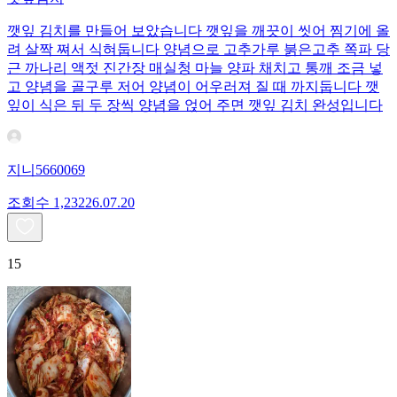
깻잎 김치를 만들어 보았습니다 깻잎을 깨끗이 씻어 찜기에 올
려 살짝 쪄서 식혀둡니다 양념으로 고추가루 붉은고추 쪽파 당
근 까나리 액젓 진간장 매실청 마늘 양파 채치고 통깨 조금 넣
고 양념을 골구루 저어 양념이 어우러져 질 때 까지둡니다 깻
잎이 식은 뒤 두 장씩 양념을 얹어 주면 깻잎 김치 완성입니다
지니5660069
조회수
1,232
26.07.20
15