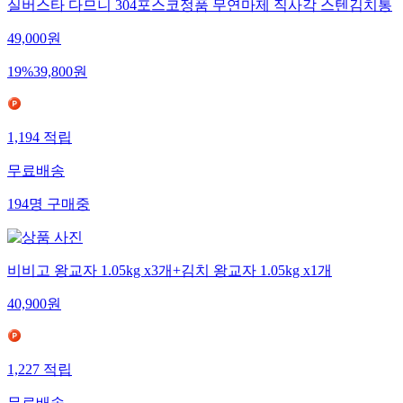
실버스타 다므니 304포스코정품 무연마제 직사각 스텐김치통
49,000
원
19
%
39,800
원
1,194
적립
무료배송
194
명
구매중
비비고 왕교자 1.05kg x3개+김치 왕교자 1.05kg x1개
40,900
원
1,227
적립
무료배송